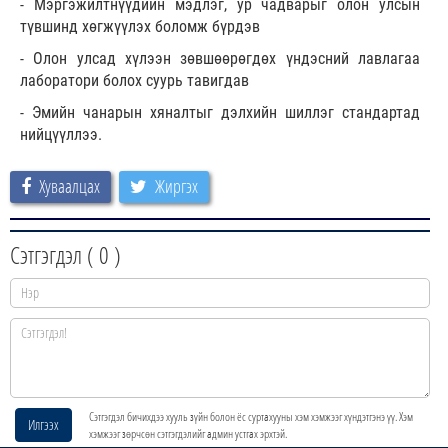
- Мэргэжилтнүүдийн мэдлэг, ур чадварыг олон улсын
түвшинд хөгжүүлэх боломж бүрдэв
- Олон улсад хүлээн зөвшөөрөгдөх үндэсний лавлагаа
лаборатори болох суурь тавигдав
- Эмийн чанарын хяналтыг дэлхийн шиллэг стандартад
нийцүүллээ.
Хуваалцах
Жиргэх
Сэтгэгдэл (
0
)
Сэтгэгдэл бичихдээ хууль зүйн болон ёс суртахууны хэм хэмжээг хүндэтгэнэ үү. Хэм
Илгээх
хэмжээг зөрчсөн сэтгэгдэлийг админ устгах эрхтэй.