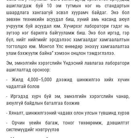
ашиглагдаж буй 10 эм тутмын нэг нь стандартын
шаардлага хангаагүй эсвэл хуурамч байдаг. Энэ бол
зөвхөн техникийн асуудал биш, хүний амь насанд аюул
учруулж буй асуудал юм. Хүчирхэг лаборатори гэдэг нь
зүгээр нэг барилга байгууламж биш. Энэ бол иргэд, гэр
бүл, нийт нийгмийг эрсдэлээс хамгаалдаг хамгаалалтын
тогтолцоо юм. Монгол Улс өнөөдөр энэхүү хамгаалалтаа
улам бэхжүүлж байна” хэмээн онцлон тэмдэглэлээ.
Эм, эмнэлгийн хэрэгслийн Үндэсний лавлагаа лаборатори
ашиглалтад орсноор:
- Жилд 4,000–5,000 дээжид шинжилгээ хийх хүчин
чадалтай болов
- Иргэдэд хүрч буй эм, эмнэлгийн хэрэгслийн чанар,
аюулгүй байдлын баталгаа бэхжив
- Хяналт, шинжилгээний чадавх олон улсын түвшинд хүрэв
- Орчин үеийн багаж, тоног төхөөрөмж, дэвшилтэт
системүүдийг нэвтрүүлэв