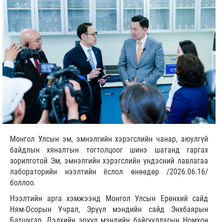
Монгол Улсын эм, эмнэлгийн хэрэгслийн чанар, аюулгүй
байдлын хяналтын тогтолцоог шинэ шатанд гаргах
зорилготой Эм, эмнэлгийн хэрэгслийн үндэсний лавлагаа
лабораторийн нээлтийн ёслол өнөөдөр /2026.06.16/
боллоо.
Нээлтийн арга хэмжээнд Монгол Улсын Ерөнхий сайд
Ням-Осорын Учрал, Эрүүл мэндийн сайд Энхбаярын
Батшугар, Дэлхийн эрүүл мэндийн байгууллагын Номхон