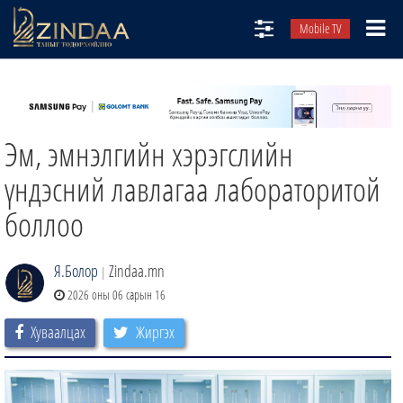
Mobile TV
НИЙТЛЭЛЧИД
ТВ8
Эм, эмнэлгийн хэрэгслийн
ӨГЛӨӨНИЙ СОНИН
АУДИО ЗОХИОЛ
үндэсний лавлагаа лабораторитой
ЗИНДАА СЭТГҮҮЛ
боллоо
Я.Болор
Zindaa.mn
|
2026 оны 06 сарын 16
Хуваалцах
Жиргэх