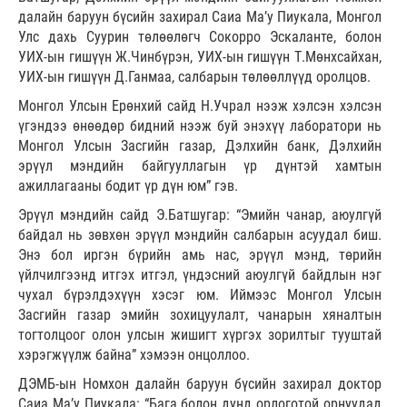
далайн баруун бүсийн захирал Саиа Ма’у Пиукала, Монгол
Улс дахь Суурин төлөөлөгч Сокорро Эскаланте, болон
УИХ-ын гишүүн Ж.Чинбүрэн, УИХ-ын гишүүн Т.Мөнхсайхан,
УИХ-ын гишүүн Д.Ганмаа, салбарын төлөөллүүд оролцов.
Монгол Улсын Ерөнхий сайд Н.Учрал нээж хэлсэн хэлсэн
үгэндээ өнөөдөр бидний нээж буй энэхүү лаборатори нь
Монгол Улсын Засгийн газар, Дэлхийн банк, Дэлхийн
эрүүл мэндийн байгууллагын үр дүнтэй хамтын
ажиллагааны бодит үр дүн юм” гэв.
Эрүүл мэндийн сайд Э.Батшугар: “Эмийн чанар, аюулгүй
байдал нь зөвхөн эрүүл мэндийн салбарын асуудал биш.
Энэ бол иргэн бүрийн амь нас, эрүүл мэнд, төрийн
үйлчилгээнд итгэх итгэл, үндэсний аюулгүй байдлын нэг
чухал бүрэлдэхүүн хэсэг юм. Иймээс Монгол Улсын
Засгийн газар эмийн зохицуулалт, чанарын хяналтын
тогтолцоог олон улсын жишигт хүргэх зорилтыг тууштай
хэрэгжүүлж байна” хэмээн онцоллоо.
ДЭМБ-ын Номхон далайн баруун бүсийн захирал доктор
Саиа Ма’у Пиукала: “Бага болон дунд орлоготой орнуудад