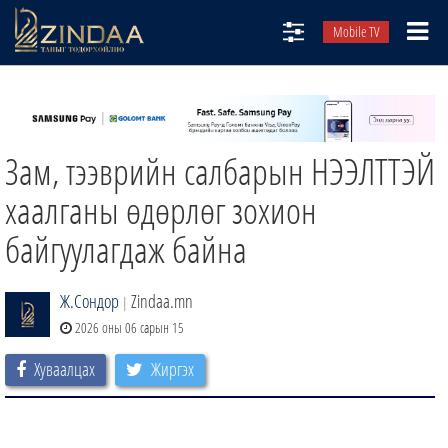
Mobile TV
НИЙТЛЭЛЧИД
ТВ8
Зам, тээврийн салбарын НЭЭЛТТЭЙ
ӨГЛӨӨНИЙ СОНИН
АУДИО ЗОХИОЛ
хаалганы өдөрлөг зохион
ЗИНДАА СЭТГҮҮЛ
байгуулагдаж байна
Ж.Сондор
Zindaa.mn
|
2026 оны 06 сарын 15
Хуваалцах
Жиргэх