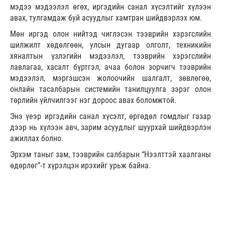
мэдээ мэдээлэл өгөх, иргэдийн санал хүсэлтийг хүлээн
авах, тулгамдаж буй асуудлыг хамтран шийдвэрлэх юм.
Мөн иргэд олон нийтэд чиглэсэн тээврийн хэрэгслийн
шилжилт хөдөлгөөн, улсын дугаар олголт, техникийн
хяналтын үзлэгийн мэдээлэл, тээврийн хэрэгслийн
лавлагаа, хасалт бүртгэл, ачаа болон зорчигч тээврийн
мэдээлэл, мэргэшсэн жолоочийн шалгалт, зөвлөгөө,
онлайн тасалбарын системийн танилцуулга зэрэг олон
төрлийн үйлчилгээг нэг дороос авах боломжтой.
Энэ үеэр иргэдийн санал хүсэлт, өргөдөл гомдлыг газар
дээр нь хүлээн авч, зарим асуудлыг шуурхай шийдвэрлэн
ажиллах болно.
Эрхэм таныг зам, тээврийн салбарын “Нээлттэй хаалганы
өдөрлөг”-т хүрэлцэн ирэхийг урьж байна.