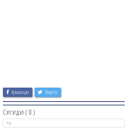
Хуваалцах
Жиргэх
Сэтгэгдэл (
0
)