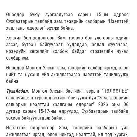
Өнөөдөр буюу зургаадугаар сарын 15-ны өдрөөс
Сүхбаатарын талбайд зам, тээврийн салбарын “Нээлттэй
хаалганы өдөрлөг” эхэлж байна.
Хөгжил бол хөдөлгөөн. Зам, тээвэр бол улс орны эдийн
засаг, бүтээн байгуулалт, худалдаа, аялал жуулчлал,
ирээдүйн хөгжлийг холбож байдаг стратегийн чухал
салбар юм.
Өнөөдөр Монгол Улсын зам, тээврийн салбар иргэд, олон
нийт та бүхэнд үйл ажиллагаагаа нээлттэй танилцуулж
байна.
Тухайлбал.
Монгол Улсын Засгийн газрын “ЧӨЛӨӨЛЬЕ”
санаачилгын хүрээнд зохион байгуулж буй “Зам, тээврийн
салбарын нээлттэй хаалганы өдөрлөг” 2026 оны 06
дугаар сарын 15-17-ны өдрүүдэд Сүхбаатарын талбайд
зохион байгуулагдаж байна.
Нээлттэй өдөрлөгөөр Зам, тээврийн салбарын үйл
ажиллагааг иргэд, олон нийтэд нээлттэй, ил тод хүргэх,