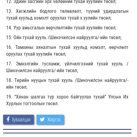
12. Эдийн засгийн эрх чөлөөний тухай хуулийн төсөл;
13. Хөгжлийн бодлого төлөвлөлт, түүний удирдлагын
тухай хуульд нэмэлт оруулах тухай х уулийн төсөл;
14. Уур амьсгалын өөрчлөлтийн тухай хуулийн төсөл;
15. Ойн тухай хууль /Шинэчилсэн найруулга/-ийн төсөл;
16. Тамхины хяналтын тухай хуульд нэмэлт, өөрчлөлт
оруулах тухай хуулийн төсөл;
17. Эмнэлгийн тусламж, үйлчилгээний тухай хууль /
Шинэчилсэн найруулга/-ийн төсөл;
18. Төрийн нууцын тухай хууль /Шинэчилсэн найруулга/-
ийн төсөл;
19. “Хянан шалгах түр хороо байгуулах тухай” Улсын Их
Хурлын тогтоолын төсөл.
Хуваалцах
Жиргэх