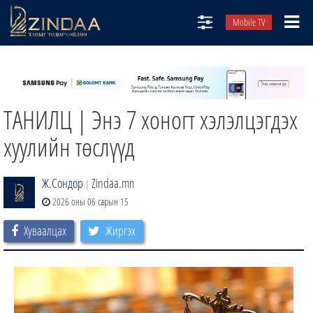
Mobile TV
НИЙТЛЭЛЧИД
ТВ8
ТАНИЛЦ | Энэ 7 хоногт хэлэлцэгдэх
ӨГЛӨӨНИЙ СОНИН
АУДИО ЗОХИОЛ
хуулийн төслүүд
ЗИНДАА СЭТГҮҮЛ
Ж.Сондор
Zindaa.mn
|
2026 оны 06 сарын 15
Хуваалцах
Жиргэх