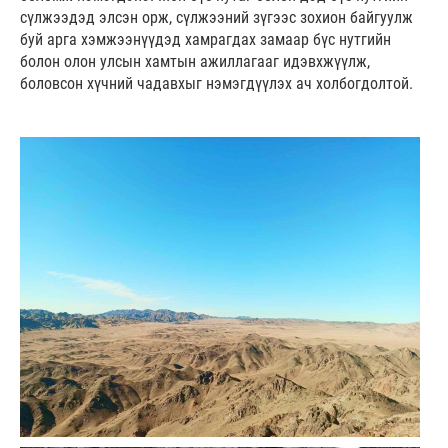
сүлжээдэд элсэн орж, сүлжээний зүгээс зохион байгуулж
буй арга хэмжээнүүдэд хамрагдах замаар бүс нутгийн
болон олон улсын хамтын ажиллагааг идэвхжүүлж,
боловсон хүчний чадавхыг нэмэгдүүлэх ач холбогдолтой.