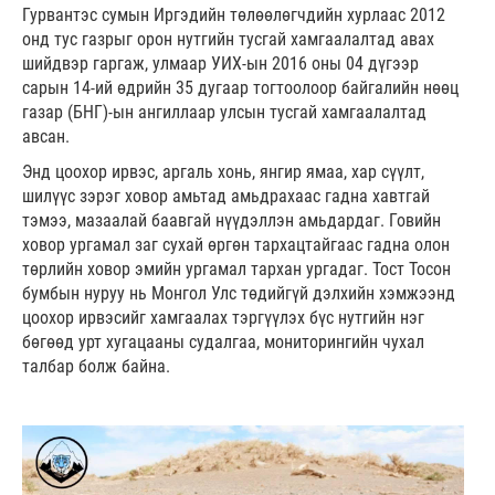
Гурвантэс сумын Иргэдийн төлөөлөгчдийн хурлаас 2012
онд тус газрыг орон нутгийн тусгай хамгаалалтад авах
шийдвэр гаргаж, улмаар УИХ-ын 2016 оны 04 дүгээр
сарын 14-ий өдрийн 35 дугаар тогтоолоор байгалийн нөөц
газар (БНГ)-ын ангиллаар улсын тусгай хамгаалалтад
авсан.
Энд цоохор ирвэс, аргаль хонь, янгир ямаа, хар сүүлт,
шилүүс зэрэг ховор амьтад амьдрахаас гадна хавтгай
тэмээ, мазаалай баавгай нүүдэллэн амьдардаг. Говийн
ховор ургамал заг сухай өргөн тархацтайгаас гадна олон
төрлийн ховор эмийн ургамал тархан ургадаг. Тост Тосон
бумбын нуруу нь Монгол Улс төдийгүй дэлхийн хэмжээнд
цоохор ирвэсийг хамгаалах тэргүүлэх бүс нутгийн нэг
бөгөөд урт хугацааны судалгаа, мониторингийн чухал
талбар болж байна.