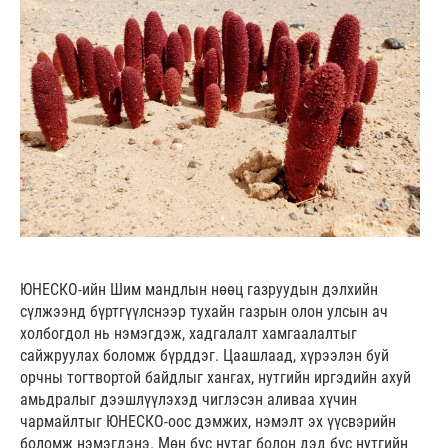
ЮНЕСКО-ийн Шим мандлын нөөц газруудын дэлхийн
сүлжээнд бүртгүүлснээр тухайн газрын олон улсын ач
холбогдол нь нэмэгдэж, хадгалалт хамгаалалтыг
сайжруулах боломж бүрддэг. Цаашлаад, хүрээлэн буй
орчны тогтвортой байдлыг хангах, нутгийн иргэдийн ахуй
амьдралыг дээшлүүлэхэд чиглэсэн аливаа хүчин
чармайлтыг ЮНЕСКО-оос дэмжих, нэмэлт эх үүсвэрийн
боломж нэмэгдэнэ. Мөн бүс нутаг болон дэд бүс нутгийн