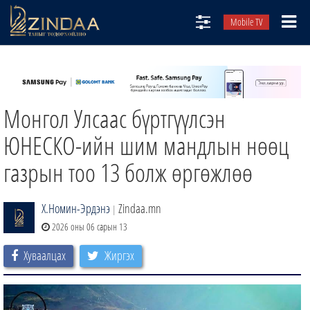
Mobile TV
НИЙТЛЭЛЧИД
ТВ8
Монгол Улсаас бүртгүүлсэн
ӨГЛӨӨНИЙ СОНИН
АУДИО ЗОХИОЛ
ЮНЕСКО-ийн шим мандлын нөөц
ЗИНДАА СЭТГҮҮЛ
газрын тоо 13 болж өргөжлөө
Х.Номин-Эрдэнэ
Zindaa.mn
|
2026 оны 06 сарын 13
Хуваалцах
Жиргэх