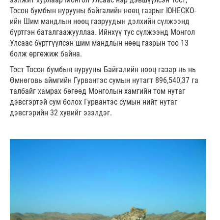
Тосон бумбын нурууны байгалийн нөөц газрыг ЮНЕСКО-
ийн Шим мандлын нөөц газруудын дэлхийн сүлжээнд
бүртгэн баталгаажууллаа. Ийнхүү тус сүлжээнд Монгол
Улсаас бүртгүүлсэн шим мандлын нөөц газрын тоо 13
болж өргөжиж байна.
Тост Тосон бумбын нурууны Байгалийн нөөц газар нь нь
Өмнөговь аймгийн Гурвантэс сумын нутагт 896,540,37 га
талбайг хамрах бөгөөд Монголын хамгийн том нутаг
дэвсгэртэй сум болох Гурвантэс сумын нийт нутаг
дэвсгэрийн 32 хувийг эзэлдэг.