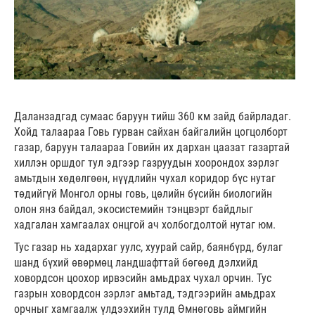
Даланзадгад сумаас баруун тийш 360 км зайд байрладаг.
Хойд талаараа Говь гурван сайхан байгалийн цогцолборт
газар, баруун талаараа Говийн их дархан цаазат газартай
хиллэн оршдог тул эдгээр газруудын хоорондох зэрлэг
амьтдын хөдөлгөөн, нүүдлийн чухал коридор бүс нутаг
төдийгүй Монгол орны говь, цөлийн бүсийн биологийн
олон янз байдал, экосистемийн тэнцвэрт байдлыг
хадгалан хамгаалах онцгой ач холбогдолтой нутаг юм.
Тус газар нь хадархаг уулс, хуурай сайр, баянбүрд, булаг
шанд бүхий өвөрмөц ландшафттай бөгөөд дэлхийд
ховордсон цоохор ирвэсийн амьдрах чухал орчин. Тус
газрын ховордсон зэрлэг амьтад, тэдгээрийн амьдрах
орчныг хамгаалж үлдээхийн тулд Өмнөговь аймгийн