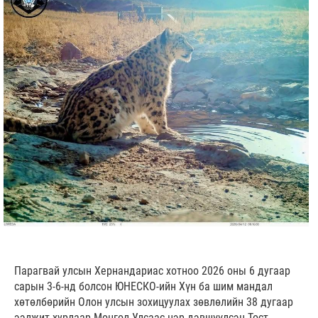
Парагвай улсын Хернандариас хотноо 2026 оны 6 дугаар
сарын 3-6-нд болсон ЮНЕСКО-ийн Хүн ба шим мандал
хөтөлбөрийн Олон улсын зохицуулах зөвлөлийн 38 дугаар
ээлжит хурлаар Монгол Улсаас нэр дэвшүүлсэн Тост,