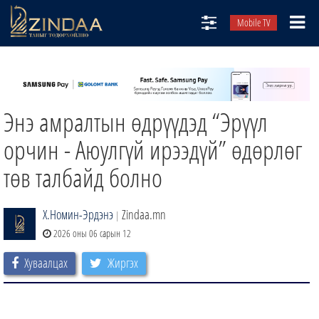
Mobile TV
НИЙТЛЭЛЧИД
ТВ8
Энэ амралтын өдрүүдэд “Эрүүл
ӨГЛӨӨНИЙ СОНИН
АУДИО ЗОХИОЛ
орчин - Аюулгүй ирээдүй” өдөрлөг
ЗИНДАА СЭТГҮҮЛ
төв талбайд болно
Х.Номин-Эрдэнэ
Zindaa.mn
|
2026 оны 06 сарын 12
Хуваалцах
Жиргэх