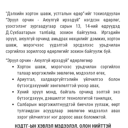
"Дэлхийн хортон шавж, устгалын өдөр”-ийг тохиолдуулан
“Эрүүл орчин - Аюулгүй ирээдүй” нэгдсэн өдөрлөг,
үзэсгэлэнг зургаадугаар сарын 13, 14-ний өдрүүдэд
Д.Сүхбаатарын талбайд зохион байгуулна. Иргэдийн
эрүүл, аюулгүй орчинд амьдрах нөхцөлийг дэмжих, хортон
шавж, мэрэгчээс үүдэлтэй эрсдэлээс урьдчилан
сэргийлэх зорилгоор өдөрлөгийг зохион байгуулж буй.
“Эрүүл орчин - Аюулгүй ирээдүй” өдөрлөгөөр
Хортон шавж, мэрэгчээс урьдчилан сэргийлэх
талаар мэргэжлийн зөвлөгөө, мэдээлэл өгөх,
Ариутгал, халдваргүйтгэлийн үйлчилгээ болон
бүтээгдэхүүнийг хөнгөлөлттэй үнээр авах,
Хүний эрүүл мэнд, байгаль орчинд ээлтэй эко
бүтээгдэхүүн, дэвшилтэт технологитой танилцах,
Салбарын мэргэжилтнүүдтэй биечлэн уулзаж, өөрт
тулгамдсан асуудлаар зөвлөгөө мэдээлэл авах
зэрэг үйлчилгээг нэг дороос авах боломжтой.
НЗДТГ-ЫН ХЭВЛЭЛ МЭДЭЭЛЭЛ, ОЛОН НИЙТТЭЙ