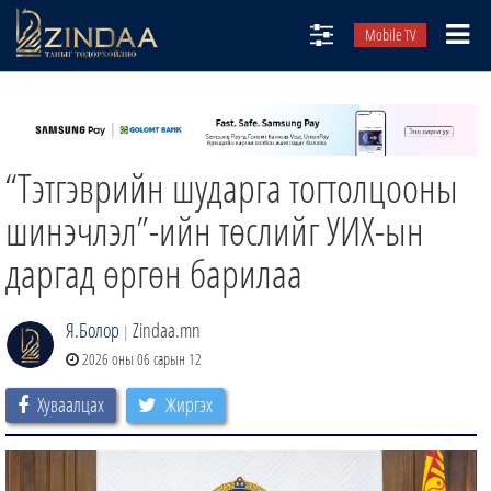
Mobile TV
НИЙТЛЭЛЧИД
ТВ8
“Тэтгэврийн шударга тогтолцооны
ӨГЛӨӨНИЙ СОНИН
АУДИО ЗОХИОЛ
шинэчлэл”-ийн төслийг УИХ-ын
ЗИНДАА СЭТГҮҮЛ
даргад өргөн барилаа
Я.Болор
Zindaa.mn
|
2026 оны 06 сарын 12
Хуваалцах
Жиргэх