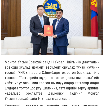
Монгол Улсын Ерөнхий сайд Н.Учрал Нийгмийн даатгалын
ерөнхий хуульд нэмэлт, өөрчлөлт оруулах тухай хуулийн
төслийг УИХ-ын дарга С.Бямбацогтод өргөн барилаа. Энэ
төслөөр “Тэтгэврийн шударга тогтолцооны шинэчлэл”-ийг
хийж, илүү олон жил төлсөн нь илүү өндөр тэтгэвэр авдаг
шударга тогтолцоо руу шилжинэ, тэтгэврийн зөрүү арилна,
хөдөлмөр эрхлэлтээ дэмжинэ" гэдгийг Монгол
Улсын Ерөнхий сайд Н.Учрал мэдэгдсэн.