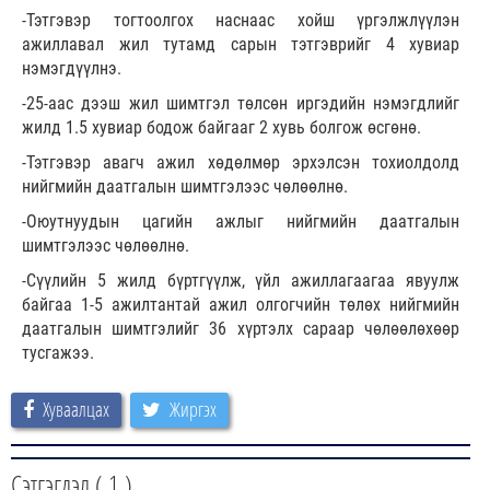
-Тэтгэвэр тогтоолгох наснаас хойш үргэлжлүүлэн
ажиллавал жил тутамд сарын тэтгэврийг 4 хувиар
нэмэгдүүлнэ.
-25-аас дээш жил шимтгэл төлсөн иргэдийн нэмэгдлийг
жилд 1.5 хувиар бодож байгааг 2 хувь болгож өсгөнө.
-Тэтгэвэр авагч ажил хөдөлмөр эрхэлсэн тохиолдолд
нийгмийн даатгалын шимтгэлээс чөлөөлнө.
-Оюутнуудын цагийн ажлыг нийгмийн даатгалын
шимтгэлээс чөлөөлнө.
-Сүүлийн 5 жилд бүртгүүлж, үйл ажиллагаагаа явуулж
байгаа 1-5 ажилтантай ажил олгогчийн төлөх нийгмийн
даатгалын шимтгэлийг 36 хүртэлх сараар чөлөөлөхөөр
тусгажээ.
Хуваалцах
Жиргэх
Сэтгэгдэл (
1
)