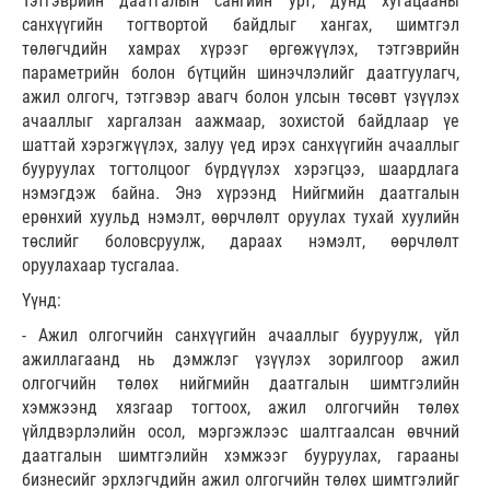
Тэтгэврийн даатгалын сангийн урт, дунд хугацааны
санхүүгийн тогтвортой байдлыг хангах, шимтгэл
төлөгчдийн хамрах хүрээг өргөжүүлэх, тэтгэврийн
параметрийн болон бүтцийн шинэчлэлийг даатгуулагч,
ажил олгогч, тэтгэвэр авагч болон улсын төсөвт үзүүлэх
ачааллыг харгалзан аажмаар, зохистой байдлаар үе
шаттай хэрэгжүүлэх, залуу үед ирэх санхүүгийн ачааллыг
бууруулах тогтолцоог бүрдүүлэх хэрэгцээ, шаардлага
нэмэгдэж байна. Энэ хүрээнд Нийгмийн даатгалын
ерөнхий хуульд нэмэлт, өөрчлөлт оруулах тухай хуулийн
төслийг боловсруулж, дараах нэмэлт, өөрчлөлт
оруулахаар тусгалаа.
Үүнд:
- Ажил олгогчийн санхүүгийн ачааллыг бууруулж, үйл
ажиллагаанд нь дэмжлэг үзүүлэх зорилгоор ажил
олгогчийн төлөх нийгмийн даатгалын шимтгэлийн
хэмжээнд хязгаар тогтоох, ажил олгогчийн төлөх
үйлдвэрлэлийн осол, мэргэжлээс шалтгаалсан өвчний
даатгалын шимтгэлийн хэмжээг бууруулах, гарааны
бизнесийг эрхлэгчдийн ажил олгогчийн төлөх шимтгэлийг