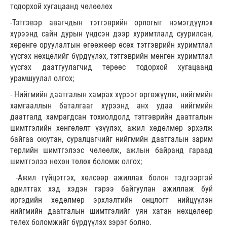
тодорхой хугацаанд чөлөөлөх
-Тэтгэвэр авагчдын тэтгэврийн орлогыг нэмэгдүүлэх
хүрээнд сайн дурын үндсэн дээр хуримтлалд суурилсан,
хөрөнгө оруулалтын өгөөжөөр өсөх тэтгэврийн хуримтлал
үүсгэх нөхцөлийг бүрдүүлэх, тэтгэврийн мөнгөн хуримтлал
үүсгэх даатгуулагчид төрөөс тодорхой хугацаанд
урамшуулал олгох;
- Нийгмийн даатгалын хамрах хүрээг өргөжүүлж, нийгмийн
хамгааллын баталгааг хүрээнд анх удаа нийгмийн
даатгалд хамрагдсан тохиолдолд тэтгэврийн даатгалын
шимтгэлийн хөнгөлөлт үзүүлэх, ажил хөдөлмөр эрхэлж
байгаа оюутан, суралцагчийг нийгмийн даатгалын зарим
төрлийн шимтгэлээс чөлөөлж, ажлын байранд гараад
шимтгэлээ нөхөн төлөх боломж олгох;
-Ажил гүйцэтгэх, хөлсөөр ажиллах болон тэдгээртэй
адилтгах хэд хэдэн гэрээ байгуулан ажиллаж буй
иргэдийн хөдөлмөр эрхлэлтийн онцлогт нийцүүлэн
нийгмийн даатгалын шимтгэлийг уян хатан нөхцөлөөр
төлөх боломжийг бүрдүүлэх зэрэг болно.