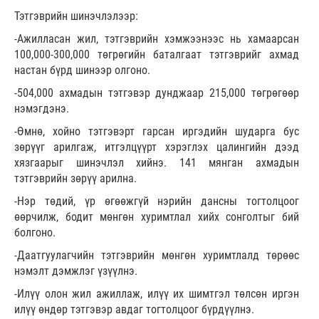
Тэтгэврийн шинэчлэлээр:
-Ажилласан жил, тэтгэврийн хэмжээнээс нь хамаарсан
100,000-300,000 төгрөгийн баталгаат тэтгэврийг ахмад
настан бүрд шинээр олгоно.
-504,000 ахмадын тэтгэвэр дунджаар 215,000 төгрөгөөр
нэмэгдэнэ.
-Өмнө, хойно тэтгэвэрт гарсан иргэдийн шударга бус
зөрүүг арилгаж, итгэлцүүрт хэрэглэх цалингийн дээд
хязгаарыг шинэчлэл хийнэ. 141 мянган ахмадын
тэтгэврийн зөрүү арилна.
-Нэр төдий, үр өгөөжгүй нэрийн дансны тогтолцоог
өөрчилж, бодит мөнгөн хуримтлал хийх сонголтыг бий
болгоно.
-Даатгуулагчийн тэтгэврийн мөнгөн хуримтлалд төрөөс
нэмэлт дэмжлэг үзүүлнэ.
-Илүү олон жил ажиллаж, илүү их шимтгэл төлсөн иргэн
илүү өндөр тэтгэвэр авдаг тогтолцоог бүрдүүлнэ.