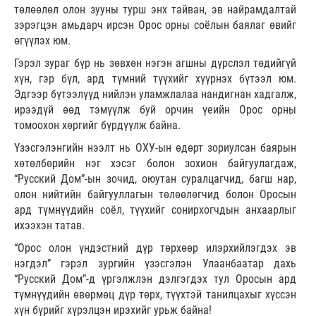
төлөөлөл олон зууны турш энх тайван, эв найрамдалтай
зэрэгцэн амьдарч ирсэн Орос орны соёлын баялаг өвийг
өгүүлэх юм.
Гэрэл зураг бүр нь зөвхөн нэгэн агшны дүрслэл төдийгүй
хүн, гэр бүл, ард түмний түүхийг хүүрнэх бүтээл юм.
Эдгээр бүтээлүүд нийлэн уламжлалаа нандигнан хадгалж,
ирээдүй өөд тэмүүлж буй орчин үеийн Орос орны
томоохон хөргийг бүрдүүлж байна.
Үзэсгэлэнгийн нээлт нь ОХУ-ын өдөрт зориулсан баярын
хөтөлбөрийн нэг хэсэг болон зохион байгуулагдаж,
“Русский Дом”-ын зочид, оюутан суралцагчид, багш нар,
олон нийтийн байгууллагын төлөөлөгчид болон Оросын
ард түмнүүдийн соёл, түүхийг сонирхогчдын анхаарлыг
ихээхэн татав.
“Орос олон үндэстний дүр төрхөөр илэрхийлэгдэх эв
нэгдэл” гэрэл зургийн үзэсгэлэн Улаанбаатар дахь
“Русский Дом”-д үргэлжлэн дэлгэгдэх тул Оросын ард
түмнүүдийн өвөрмөц дүр төрх, түүхтэй танилцахыг хүссэн
хүн бүрийг хүрэлцэн ирэхийг урьж байна!