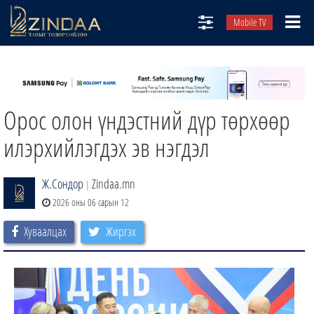
Mobile TV
НИЙТЛЭЛЧИД
ТВ8
Орос олон үндэстний дүр төрхөөр
ӨГЛӨӨНИЙ СОНИН
АУДИО ЗОХИОЛ
илэрхийлэгдэх эв нэгдэл
ЗИНДАА СЭТГҮҮЛ
Ж.Сондор
Zindaa.mn
|
2026 оны 06 сарын 12
Хуваалцах
Жиргэх