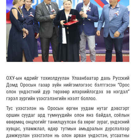
ОХУ-ын өдрийг тохиолдуулан Улаанбаатар дахь Русский
Домд Оросын газар зүйн нийгэмлэгээс бэлтгэсэн “Орос
олон үндэстний дүр төрхөөр илэрхийлэгдэх эв нэгдэл”
гэрэл зургийн үзэсгэлэнгийн нээлт боллоо.
Тус үзэсгэлэн нь Оросын өргөн уудам нутаг дэвсгэрт
оршин суудаг ард түмнүүдийн олон янз байдал, соёлын
өвөрмөц онцлогийг танилцуулсан ба хөрөг зураг, үндэсний
хувцас, уламжлал, өдөр тутмын амьдралын дүрслэлээр
дамжуулан үзэсгэлэн нь олон арван үндэстэн, угсаатны