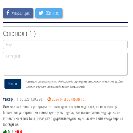
Хуваалцах
Жиргэх
Сэтгэгдэл (
1
)
Сэтгэгдэл бичихдээ хууль зүйн болон ёс суртахууны хэм хэмжээг хүндэтгэнэ үү. Хэм
Илгээх
хэмжээг зөрчсөн сэтгэгдэлийг админ устгах эрхтэй.
тахар
(103.229.120.228)
2026 оны 06 сарын 13
Ийм зөрчлийг ямар хүн гаргадаг вэ гэвэл хууль эрх зүйн мэдлэггүй, ер нь мэдлэггүй
боловсролгүй, сармагчин шинжээрээ бусдыг дуурайгаад машин хөдөлгөөд сурчихсан
тэр нь тийм ч төгс биш, будад үлгэр дуурайлал үзүүлэх юу ч байхгүй тийм хүмүүс зөрчил
гаргадаг аж.
0
|
0