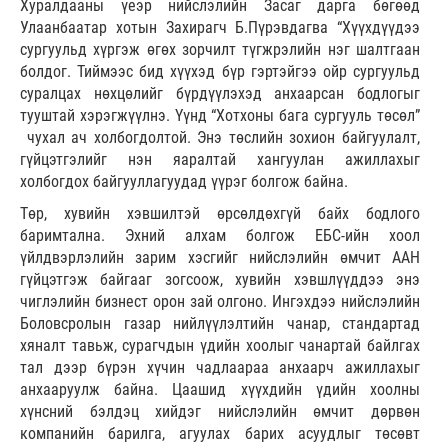
Хуралдааны үеэр нийслэлийн Засаг дарга бөгөөд
Улаанбаатар хотын Захирагч Б.Пүрэвдагва “Хүүхдүүдээ
сургуульд хүргэж өгөх зорчилт түгжрэлийн нэг шалтгаан
болдог. Тиймээс бид хүүхэд бүр гэртэйгээ ойр сургуульд
суралцах нөхцөлийг бүрдүүлэхэд анхаарсан бодлогыг
тууштай хэрэгжүүлнэ. Үүнд “Хотхоны бага сургууль төсөл”
чухал ач холбогдолтой. Энэ төслийн зохион байгуулалт,
гүйцэтгэлийг нэн яаралтай хангуулан ажиллахыг
холбогдох байгууллагуудад үүрэг болгож байна.
Төр, хувийн хэвшилтэй өрсөлдөхгүй байх бодлого
баримтална. Эхний алхам болгож ЕБС-ийн хоол
үйлдвэрлэлийн зарим хэсгийг нийслэлийн өмчит ААН
гүйцэтгэж байгааг зогсоож, хувийн хэвшлүүддээ энэ
чиглэлийн бизнест орон зай олгоно. Ингэхдээ нийслэлийн
Боловсролын газар нийлүүлэлтийн чанар, стандартад
хяналт тавьж, сурагчдын үдийн хоолыг чанартай байлгах
тал дээр бүрэн хүчин чадлаараа анхаарч ажиллахыг
анхааруулж байна. Цаашид хүүхдийн үдийн хоолны
хүнсний бэлдэц хийдэг нийслэлийн өмчит дөрвөн
компанийн барилга, агуулах барих асуудлыг төсөвт