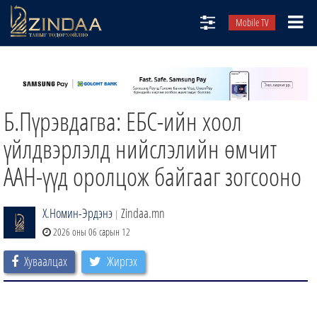
Mobile TV
НИЙТЛЭЛЧИД
ТВ8
Б.Пүрэвдагва: ЕБС-ийн хоол
ӨГЛӨӨНИЙ СОНИН
АУДИО ЗОХИОЛ
үйлдвэрлэлд нийслэлийн өмчит
ЗИНДАА СЭТГҮҮЛ
ААН-үүд оролцож байгааг зогсооно
Х.Номин-Эрдэнэ
Zindaa.mn
|
2026 оны 06 сарын 12
Хуваалцах
Жиргэх