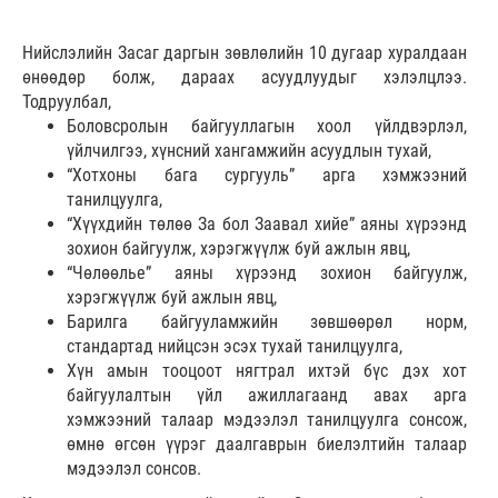
Нийслэлийн Засаг даргын зөвлөлийн 10 дугаар хуралдаан
өнөөдөр болж, дараах асуудлуудыг хэлэлцлээ.
Тодруулбал,
Боловсролын байгууллагын хоол үйлдвэрлэл,
үйлчилгээ, хүнсний хангамжийн асуудлын тухай,
“Хотхоны бага сургууль” арга хэмжээний
танилцуулга,
“Хүүхдийн төлөө За бол Заавал хийе” аяны хүрээнд
зохион байгуулж, хэрэгжүүлж буй ажлын явц,
“Чөлөөлье” аяны хүрээнд зохион байгуулж,
хэрэгжүүлж буй ажлын явц,
Барилга байгууламжийн зөвшөөрөл норм,
стандартад нийцсэн эсэх тухай танилцуулга,
Хүн амын тооцоот нягтрал ихтэй бүс дэх хот
байгуулалтын үйл ажиллагаанд авах арга
хэмжээний талаар мэдээлэл танилцуулга сонсож,
өмнө өгсөн үүрэг даалгаврын биелэлтийн талаар
мэдээлэл сонсов.