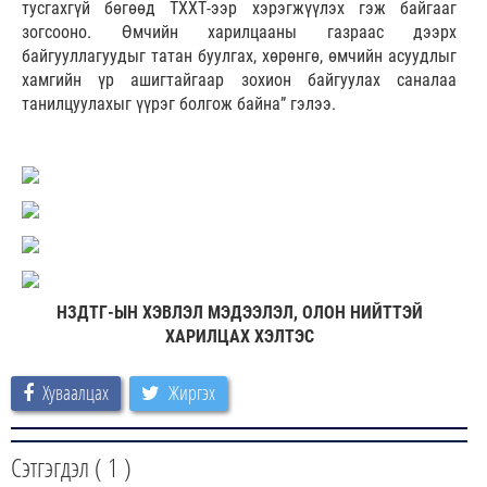
тусгахгүй бөгөөд ТХХТ-ээр хэрэгжүүлэх гэж байгааг
зогсооно. Өмчийн харилцааны газраас дээрх
байгууллагуудыг татан буулгах, хөрөнгө, өмчийн асуудлыг
хамгийн үр ашигтайгаар зохион байгуулах саналаа
танилцуулахыг үүрэг болгож байна” гэлээ.
НЗДТГ-ЫН ХЭВЛЭЛ МЭДЭЭЛЭЛ, ОЛОН НИЙТТЭЙ
ХАРИЛЦАХ ХЭЛТЭС
Хуваалцах
Жиргэх
Сэтгэгдэл (
1
)