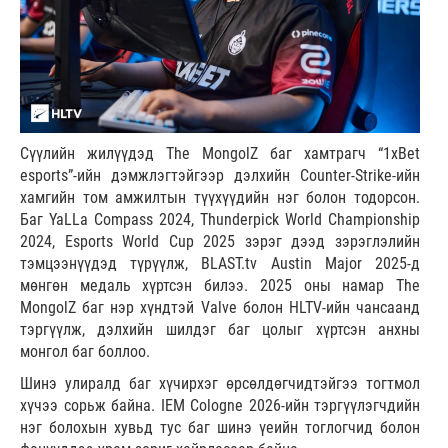
Сүүлийн жилүүдэд The MongolZ баг хамтрагч “1xBet
esports”-ийн дэмжлэгтэйгээр дэлхийн Counter-Strike-ийн
хамгийн том амжилтын түүхүүдийн нэг болон тодорсон.
Баг YaLLa Compass 2024, Thunderpick World Championship
2024, Esports World Cup 2025 зэрэг дээд зэрэглэлийн
тэмцээнүүдэд түрүүлж, BLAST.tv Austin Major 2025-д
мөнгөн медаль хүртсэн билээ. 2025 оны намар The
MongolZ баг нэр хүндтэй Valve болон HLTV-ийн чансаанд
тэргүүлж, дэлхийн шилдэг баг цолыг хүртсэн анхны
монгол баг боллоо.
Шинэ улиралд баг хүчирхэг өрсөлдөгчидтэйгээ тогтмол
хүчээ сорьж байна. IEM Cologne 2026-ийн тэргүүлэгчдийн
нэг болохын хувьд тус баг шинэ үеийн тоглогчид болон