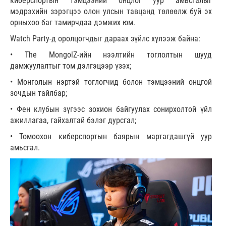
киберспортын тэмцээний онцлог уур амьсгалыг
мэдрэхийн зэрэгцээ олон улсын тавцанд төлөөлж буй эх
орныхоо баг тамирчдаа дэмжих юм.
Watch Party-д оролцогчдыг дараах зүйлс хүлээж байна:
• The MongolZ-ийн нээлтийн тоглолтын шууд
дамжуулалтыг том дэлгэцээр үзэх;
• Монголын нэртэй тоглогчид болон тэмцээний онцгой
зочдын тайлбар;
• Фен клубын зүгээс зохион байгуулах сонирхолтой үйл
ажиллагаа, гайхалтай бэлэг дурсгал;
• Томоохон киберспортын баярын мартагдашгүй уур
амьсгал.