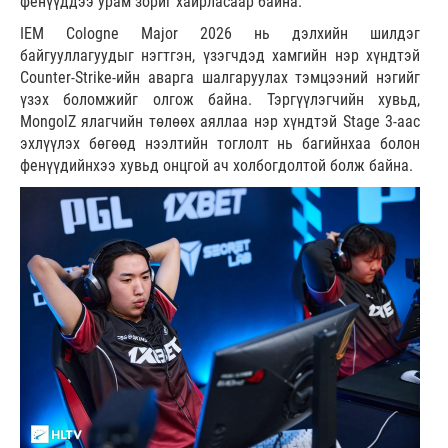
фенүүддээ урам зориг хайрласаар байна.
IEM Cologne Major 2026 нь дэлхийн шилдэг
байгууллагуудыг нэгтгэн, үзэгчдэд хамгийн нэр хүндтэй
Counter-Strike-ийн аварга шалгаруулах тэмцээний нэгийг
үзэх боломжийг олгож байна. Тэргүүлэгчийн хувьд,
MongolZ ялагчийн төлөөх аяллаа нэр хүндтэй Stage 3-аас
эхлүүлэх бөгөөд нээлтийн тоглолт нь багийнхаа болон
фенүүдийнхээ хувьд онцгой ач холбогдолтой болж байна.