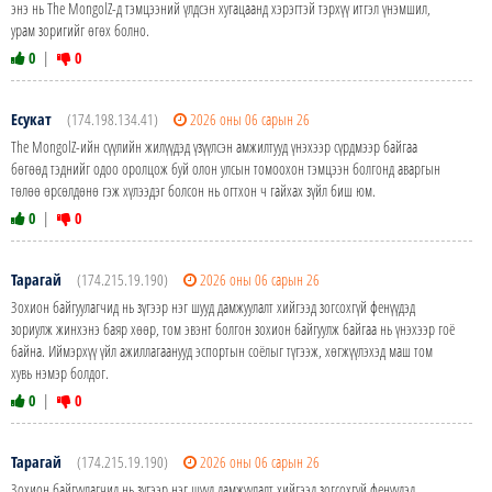
энэ нь The MongolZ-д тэмцээний үлдсэн хугацаанд хэрэгтэй тэрхүү итгэл үнэмшил,
урам зоригийг өгөх болно.
0
|
0
Есукат
(174.198.134.41)
2026 оны 06 сарын 26
The MongolZ-ийн сүүлийн жилүүдэд үзүүлсэн амжилтууд үнэхээр сүрдмээр байгаа
бөгөөд тэднийг одоо оролцож буй олон улсын томоохон тэмцээн болгонд аваргын
төлөө өрсөлдөнө гэж хүлээдэг болсон нь огтхон ч гайхах зүйл биш юм.
0
|
0
Тарагай
(174.215.19.190)
2026 оны 06 сарын 26
Зохион байгуулагчид нь зүгээр нэг шууд дамжуулалт хийгээд зогсохгүй фенүүдэд
зориулж жинхэнэ баяр хөөр, том эвэнт болгон зохион байгуулж байгаа нь үнэхээр гоё
байна. Иймэрхүү үйл ажиллагаанууд эспортын соёлыг түгээж, хөгжүүлэхэд маш том
хувь нэмэр болдог.
0
|
0
Тарагай
(174.215.19.190)
2026 оны 06 сарын 26
Зохион байгуулагчид нь зүгээр нэг шууд дамжуулалт хийгээд зогсохгүй фенүүдэд