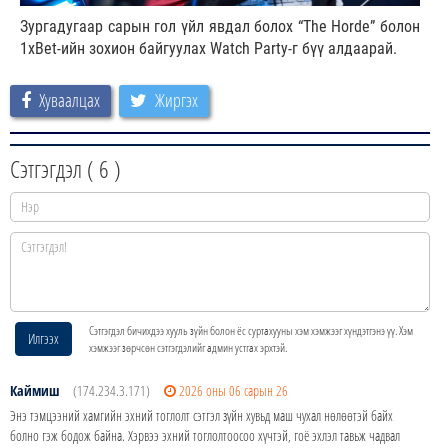
Зургадугаар сарын гол үйл явдал болох “The Horde” болон
1xBet-ийн зохион байгуулах Watch Party-г бүү алдаарай.
Хуваалцах
Жиргэх
Сэтгэгдэл (
6
)
Сэтгэгдэл бичихдээ хууль зүйн болон ёс суртахууны хэм хэмжээг хүндэтгэнэ үү. Хэм
Илгээх
хэмжээг зөрчсөн сэтгэгдэлийг админ устгах эрхтэй.
Каймиш
(174.234.3.171)
2026 оны 06 сарын 26
Энэ тэмцээний хамгийн эхний тоглолт сэтгэл зүйн хувьд маш чухал нөлөөтэй байх
болно гэж бодож байна. Хэрвээ эхний тоглолтоосоо хүчтэй, гоё эхлэл тавьж чадвал