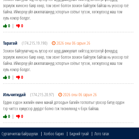
зориулж жинхэнэ баяр хөөр, том эвэнт болгон зохион байгуулж байгаа нь үнэхээр гоё
байна. Иймэрхүү үйл ажиллагаанууд эспортын соёлыг түгээж, хөгжүүлэхэд маш том
хувь нэмэр болдог.
0
|
0
Тарагай
(174.215.19.190)
2026 оны 06 сарын 26
Зохион байгуулагчид нь зүгээр нэг шууд дамжуулалт хийгээд зогсохгүй фенүүдэд
зориулж жинхэнэ баяр хөөр, том эвэнт болгон зохион байгуулж байгаа нь үнэхээр гоё
байна. Иймэрхүү үйл ажиллагаанууд эспортын соёлыг түгээж, хөгжүүлэхэд маш том
хувь нэмэр болдог.
0
|
0
Ильчигидай
(174.215.20.97)
2026 оны 06 сарын 26
Ердөө хэдхэн жилийн өмнө манай дотоодын багийн тоглолтыг үзэхээр битүү ордон
тэр чигтээ хүмүүсээр дүүрдэг болно гэж төсөөлөхөд ч бэрх байлаа.
0
|
0
Сурталчилгаа байршуулах
Холбоо барих
Бидний тухай
Лого татах