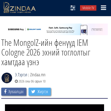
Mobile TV
НИЙТЛЭЛЧИД
ТВ8
The MongolZ-ийн фенүүд IEM
ӨГЛӨӨНИЙ СОНИН
АУДИО ЗОХИОЛ
Cologne 2026 эхний тоглолтыг
ЗИНДАА СЭТГҮҮЛ
хамтдаа үзнэ
Э.Тэргэл
Zindaa.mn
|
2026 оны 06 сарын 10
Хуваалцах
Жиргэх