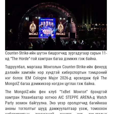
Counter-Strike-ийн шүтэн бишрэгчид зургадугаар сарын 11-
нд “The Horde”-той хамтран багаа дэмжих гэж байна.
Тодруулбал, маргааш Монголын Counter-Strike-ийн фенүүд
дэлхийн хамгийн нэр хүндтэй киберспортын тэмцээний
нэг болох IEM Cologne Major 2026-д өрсөлдөж буй The
MongolZ багаа дэмжихээр нэгдэн цуглах гэж байна.
The MongolZ-ийн фен клуб “1xBet Монгол” брэндтэй
хамтран Улаанбаатар хотноо AIC STEPPE ARENA-д Watch
Party зохион байгуулна. Энэ үеэр оролцогчид багийнхаа
анхны тоглолтыг шууд дамжуулалтаар үзэж, томоохон