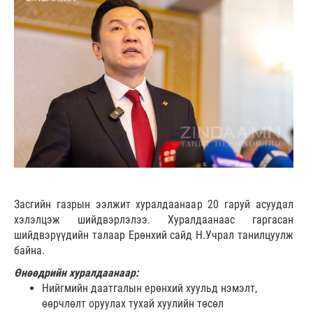
Засгийн газрын ээлжит хуралдаанаар 20 гаруй асуудал
хэлэлцэж шийдвэрлэлээ. Хуралдаанаас гаргасан
шийдвэрүүдийн талаар Ерөнхий сайд Н.Учрал танилцуулж
байна.
Өнөөдрийн хуралдаанаар:
Нийгмийн даатгалын ерөнхий хуульд нэмэлт,
өөрчлөлт оруулах тухай хуулийн төсөл