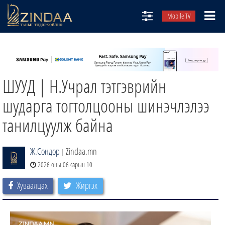
Mobile TV
НИЙТЛЭЛЧИД
ТВ8
ШУУД | Н.Учрал тэтгэврийн
ӨГЛӨӨНИЙ СОНИН
АУДИО ЗОХИОЛ
шударга тогтолцооны шинэчлэлээ
ЗИНДАА СЭТГҮҮЛ
танилцуулж байна
Ж.Сондор
Zindaa.mn
|
2026 оны 06 сарын 10
Хуваалцах
Жиргэх