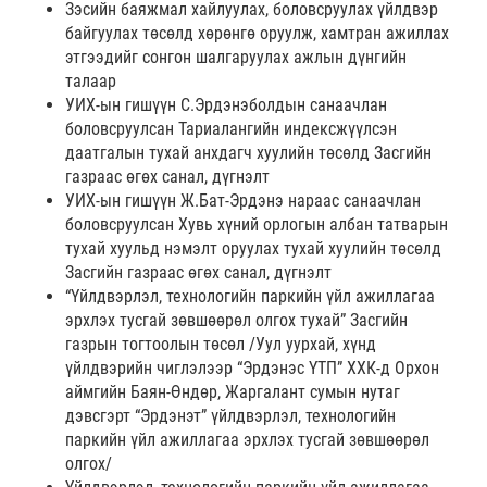
Зэсийн баяжмал хайлуулах, боловсруулах үйлдвэр
байгуулах төсөлд хөрөнгө оруулж, хамтран ажиллах
этгээдийг сонгон шалгаруулах ажлын дүнгийн
талаар
УИХ-ын гишүүн С.Эрдэнэболдын санаачлан
боловсруулсан Тариалангийн индексжүүлсэн
даатгалын тухай анхдагч хуулийн төсөлд Засгийн
газраас өгөх санал, дүгнэлт
УИХ-ын гишүүн Ж.Бат-Эрдэнэ нараас санаачлан
боловсруулсан Хувь хүний орлогын албан татварын
тухай хуульд нэмэлт оруулах тухай хуулийн төсөлд
Засгийн газраас өгөх санал, дүгнэлт
“Үйлдвэрлэл, технологийн паркийн үйл ажиллагаа
эрхлэх тусгай зөвшөөрөл олгох тухай” Засгийн
газрын тогтоолын төсөл /Уул уурхай, хүнд
үйлдвэрийн чиглэлээр “Эрдэнэс ҮТП” ХХК-д Орхон
аймгийн Баян-Өндөр, Жаргалант сумын нутаг
дэвсгэрт “Эрдэнэт” үйлдвэрлэл, технологийн
паркийн үйл ажиллагаа эрхлэх тусгай зөвшөөрөл
олгох/