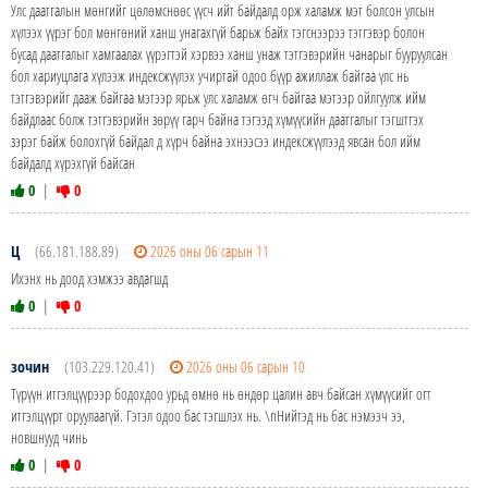
Улс даатгалын мөнгийг цөлөмснөөс үүсч ийт байдалд орж халамж мэт болсон улсын
хүлээх үүрэг бол мөнгөний ханш унагахгүй барьж байх тэгснээрээ тэтгэвэр болон
бусад даатгалыг хамгаалах үүрэгтэй хэрвээ ханш унаж тэтгэвэрийн чанарыг бууруулсан
бол хариуцлага хүлээж индексжүүлэх учиртай одоо бүүр ажиллаж байгаа үлс нь
тэтгэвэрийг дааж байгаа мэтээр ярьж улс халамж өгч байгаа мэтээр ойлгуулж ийм
байдлаас болж тэтгэвэрийн зөрүү гарч байна тэгээд хүмүүсийн даатгалыг тэгштгэх
зэрэг байж болохгүй байдал д хүрч байна эхнээсээ индексжүүлээд явсан бол ийм
байдалд хүрэхгүй байсан
0
|
0
Ц
(66.181.188.89)
2026 оны 06 сарын 11
Ихэнх нь доод хэмжээ авдагшд
0
|
0
зочин
(103.229.120.41)
2026 оны 06 сарын 10
Түрүүн итгэлцүүрээр бодохдоо урьд өмнө нь өндөр цалин авч байсан хүмүүсийг огт
итгэлцүүрт оруулаагүй. Гэтэл одоо бас тэгшлэх нь. \nНийтэд нь бас нэмээч ээ,
новшнууд чинь
0
|
0