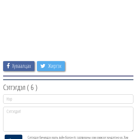
Хуваалцах
Жиргэх
Сэтгэгдэл (
6
)
Сэтгэгдэл бичихдээ хууль зүйн болон ёс суртахууны хэм хэмжээг хүндэтгэнэ үү. Хэм