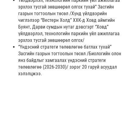
Үйлдвэрлэл, технологийн паркийн үйл ажиллагаа
эрхлэх тусгай зөвшөөрөл олгох тухай” Засгийн
газрын тогтоолын төсөл /Хүнд үйлдвэрийн
чиглэлээр “Вестерн Холд” ХХК-д Ховд аймгийн
Буянт, Дарви сумдын нутаг дэвсгэрт “Ховд”
үйлдвэрлэл, технологийн паркийн үйл ажиллагаа
эрхлэх тусгай зөвшөөрөл олгох/
“Үндэсний стратеги төлөвлөгөө батлах тухай”
Засгийн газрын тогтоолын төсөл /Биологийн олон
янз байдлыг хамгаалах үндэсний стратеги
төлөвлөгөө (2026-2030)/ зэрэг 20 гаруй асуудал
хэлэлцжээ.