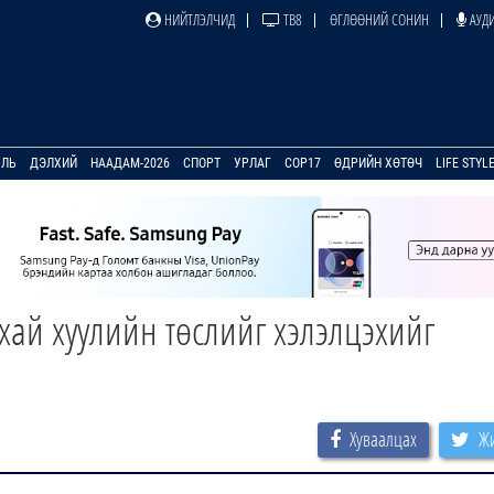
НИЙТЛЭЛЧИД
ТВ8
ӨГЛӨӨНИЙ СОНИН
АУДИ
УЛЬ
ДЭЛХИЙ
НААДАМ-2026
СПОРТ
УРЛАГ
COP17
ӨДРИЙН ХӨТӨЧ
LIFE STYL
хай хуулийн төслийг хэлэлцэхийг
Хуваалцах
Жи