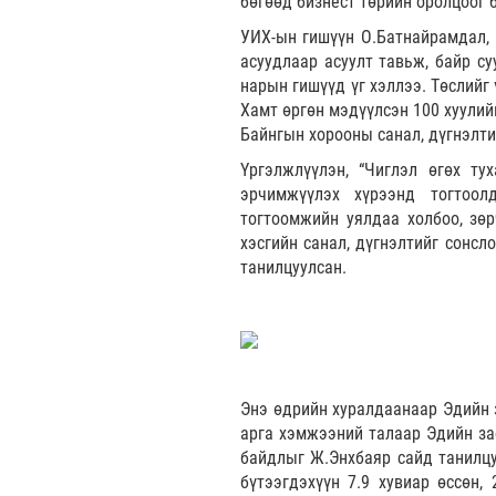
бөгөөд бизнест төрийн оролцоог 
УИХ-ын гишүүн О.Батнайрамдал, 
асуудлаар асуулт тавьж, байр с
нарын гишүүд үг хэллээ. Төслийг
Хамт өргөн мэдүүлсэн 100 хуулий
Байнгын хорооны санал, дүгнэлти
Үргэлжлүүлэн, “Чиглэл өгөх т
эрчимжүүлэх хүрээнд тогтоол
тогтоомжийн уялдаа холбоо, зөр
хэсгийн санал, дүгнэлтийг сонсл
танилцуулсан.
Энэ өдрийн хуралдаанаар Эдийн з
арга хэмжээний талаар Эдийн за
байдлыг Ж.Энхбаяр сайд танилцу
бүтээгдэхүүн 7.9 хувиар өссөн,