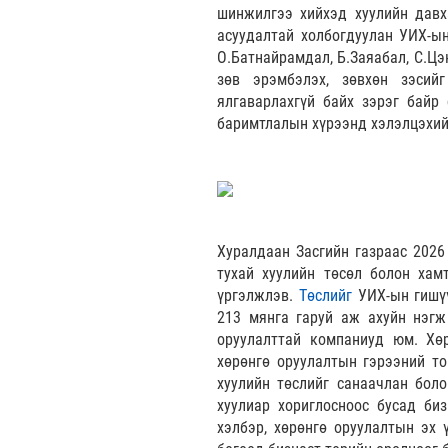
шинжилгээ хийхэд хуулийн давх
асуудалтай холбогдуулан УИХ-ын
О.Батнайрамдал, Б.Заяабал, С.Цэ
зөв эрэмбэлэх, зөвхөн зэсийг
ялгаварлахгүй байх зэрэг байр 
баримтлалын хүрээнд хэлэлцэхий
Хуралдаан Засгийн газраас 2026
тухай хуулийн төсөл болон хам
үргэлжлэв.
Төслийг
УИХ-ын гишү
213 мянга гаруй аж ахуйн нэгж
оруулалттай компаниуд юм. Хөр
хөрөнгө оруулалтын гэрээний то
хуулийн төслийг санаачлан боло
хуулиар хориглосноос бусад би
хэлбэр, хөрөнгө оруулалтын эх 