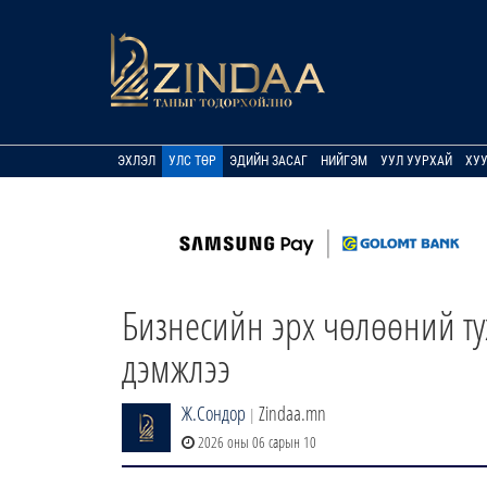
ЭХЛЭЛ
УЛС ТӨР
ЭДИЙН ЗАСАГ
НИЙГЭМ
УУЛ УУРХАЙ
ХУ
Бизнесийн эрх чөлөөний ту
дэмжлээ
Ж.Сондор
Zindaa.mn
|
2026 оны 06 сарын 10