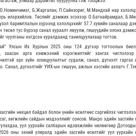
багасгаж, улмаар дарамтыг бууруулна гэж тооцжээ.
О.Номинчимэг, Б.Жаргалан, П.Сайнзориг, М.Мандхай нар хэлэлц
уурь илэрхийлэв. Төслийг дэмжих эсэхээр О.Батнайрамдал, Б.Мө
 үзэл баримтлалын хүрээнд хэлэлцэхийг 57.7 хувийн саналаар дэ
н төсөл тус бүрээр санал хураалт явуулж, гишүүдийн олонх дэмжс
йг чуулганы нэгдсэн хуралдаанд танилцуулахаар тогтов.
ухай” Улсын Их Хурлын 2025 оны 124 дүгээр тогтоолын биел
д заасан арга хэмжээний хэрэгжилтийг хангах чиглэлээр
чилтэй эрх зүйн зохицуулалтыг судалж, санал, дүгнэлт гаргах
оо. Санал, дүгнэлтийг УИХ-ын гишүүн, ажлын хэсгийн ахлагч Г.Тэ
асгийн нөхцөл байдал болон үнийн өсөлтөөс сэргийлэх чиглэлээ
саг, хөгжлийн сайдын мэдээллийг сонсов. Макро эдийн засгийн 
улахдаа, уул уурхайн салбарын идэвхжлийн нөлөөгөөр Дотооды
 2026 оны эхний улиралд эдийн засгийн өсөлтийг уул уурхайн 