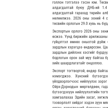
голлон тэтгэлээ гэсэн юм. Төсв
алдагдалтай буюу ДНБ-ий 1.4
алдагдалтай гарахад төрийн алб
нөлөөлжээ. 2026 оны эхний 4 с
төсвийн орлогын 29.0 хувь нь бү
Экспортын орлого 2026 оны эхни
өсжээ. Үүнд биржийн арилжааны и
гүйцэтгэл өмнөх оныхтой дүйж 
зардлын хэрэгцээ өндөрссөн. Ца
зардлын дийлэнх хэсгийг бүрдүү
бодлогын орон зай муу байгаа б
хийх шаардлагатайг онцоллоо.
Экспорт тогтвортой, өндөр байг
нэмэгджээ. Хүнсний бүтээгд
үйлдвэрлэгчээс нийлүүлэх зэрэг
Ойрх-Дорнодын мөргөлдөөн, гада
бүтээгдэхүүн нийлүүлэлтийн тогт
хамгаалахаа Эдийн засаг, хөгжл
тээвэрлэлт хийдэг хэдэн зуун мя
өргөн хэрэглээний барааны үн