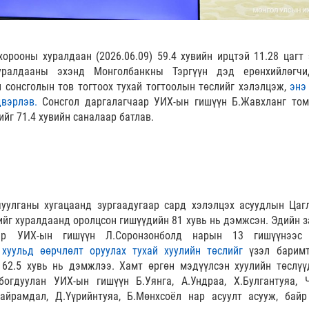
орооны хуралдаан (2026.06.09) 59.4 хувийн ирцтэй 11.28 цагт 
уралдааны эхэнд Монголбанкны Тэргүүн дэд ерөнхийлөгч
 сонсголын тов тогтоох тухай тогтоолын төслийг хэлэлцэж,
энэ
вэрлэв.
Сонсгол даргалагчаар УИХ-ын гишүүн Б.Жавхланг том
йг 71.4 хувийн саналаар батлав.
улганы хугацаанд зургаадугаар сард хэлэлцэх асуудлын Цаг
ийг хуралдаанд оролцсон гишүүдийн 81 хувь нь дэмжсэн. Эдийн з
аар УИХ-ын гишүүн Л.Соронзонболд нарын 13 гишүүнээ
 хуульд өөрчлөлт оруулах тухай
хуулийн төслийг
үзэл барим
 62.5 хувь нь дэмжлээ. Хамт өргөн мэдүүлсэн хуулийн төслүү
огдуулан УИХ-ын гишүүн Б.Уянга, А.Ундраа, Х.Булгантуяа, Ч
найрамдал, Д.Үүрийнтуяа, Б.Мөнхсоёл нар асуулт асууж, байр