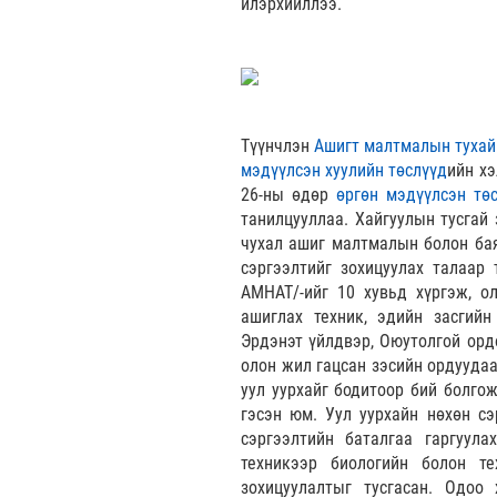
илэрхийллээ.
Түүнчлэн
Ашигт малтмалын тухай 
мэдүүлсэн хуулийн төслүүд
ийн хэ
26-ны өдөр
өргөн мэдүүлсэн төс
танилцууллаа. Хайгуулын тусгай
чухал ашиг малтмалын болон бая
сэргээлтийг зохицуулах талаар
АМНАТ/-ийг 10 хувьд хүргэж, о
ашиглах техник, эдийн засгийн
Эрдэнэт үйлдвэр, Оюутолгой орд
олон жил гацсан зэсийн ордуудаа
уул уурхайг бодитоор бий болгож
гэсэн юм. Уул уурхайн нөхөн сэ
сэргээлтийн баталгаа гаргуула
техникээр биологийн болон те
зохицуулалтыг тусгасан. Одоо