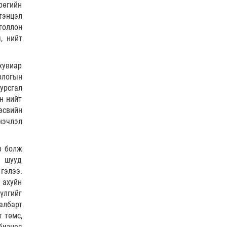
COP17
| 2026-07-28
рөгийн
0 |
18 цагийн өмнө
тэнцэл
ӨГЛӨӨНИЙ МЭНД!
голлон
, нийт
0 |
19 цагийн өмнө
хувиар
рлогын
Нийслэлийн цэцэрлэгийн бүртгэл 8 дугаар сарын
урсгал
10-наас э…
н нийт
Боловсрол
| 2026-07-27
өсвийн
нэчлэл
р болж
д шууд
гэлээ.
 ахуйн
үлгийг
албарт
 төмс,
бизнес