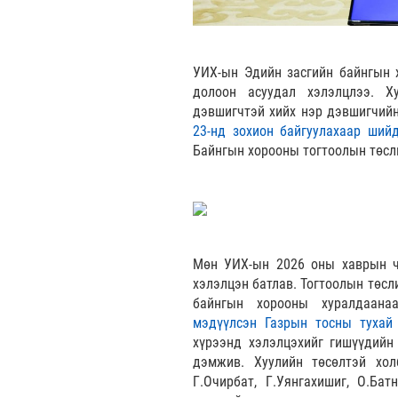
УИХ-ын Эдийн засгийн байнгын х
долоон асуудал хэлэлцлээ. Х
дэвшигчтэй хийх нэр дэвшигчийн
23-нд зохион байгуулахаар шийд
Байнгын хорооны тогтоолын төсли
Мөн УИХ-ын 2026 оны хаврын чу
хэлэлцэн батлав. Тогтоолын төсл
байнгын хорооны хуралдаан
мэдүүлсэн
Газрын тосны тухай
хүрээнд хэлэлцэхийг гишүүдийн
дэмжив. Хуулийн төсөлтэй холб
Г.Очирбат, Г.Уянгахишиг, О.Бат