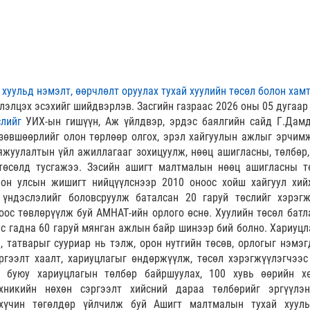
хуульд нэмэлт, өөрчлөлт оруулах тухай хуулийн төсөл болон хамт
лэлцэх эсэхийг шийдвэрлэв. Засгийн газраас 2026 оны 05 дугаар
лийг
УИХ-ын гишүүн, Аж үйлдвэр, эрдэс баялгийн сайд Г.Дам
 зөвшөөрлийг олон төрлөөр олгох, эрэл хайгуулын ажлыг эрчимж
жуулалтын үйл ажиллагааг зохицуулж, нөөц ашигласны, төлбөр,
 төсөлд тусгажээ. Зэсийн ашигт малтмалын нөөц ашигласны т
лон улсын жишигт нийцүүлснээр 2010 оноос хойш хайгуул хий
 үндэслэлийг боловсруулж баталсан 20 гаруй төслийг хэрэгж
оос төвлөрүүлж буй АМНАТ-ийн орлого өснө. Хуулийн төсөл батл
с гадна 60 гаруй мянган ажлын байр шинээр бий болно. Хариуцл
, татварыг сууриар нь тэлж, орон нутгийн төсөв, орлогыг нэмэг
ргээлт хаалт, хариуцлагыг өндөржүүлж, төсөл хэрэгжүүлэгчээс
х буюу хариуцлагын төлбөр байршуулах, 100 хувь өөрийн хө
хникийн нөхөн сэргээлт хийсний дараа төлбөрийг эргүүлэ
 хүчин төгөлдөр үйлчилж буй Ашигт малтмалын тухай хуул