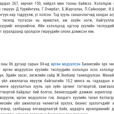
ардал 267, зөрчил 150, хийдэл мөн тооны байжээ. Хэлэлцэж 
 гишүүн Д.Үүрийнтуяа, Г.Очирбат, Б.Жаргалан, П.Сайнзориг, Ө.
нгүүн нар тодруулж, үг хэлсэн. Тэд хууль санаачлагчид хандан а
 төсөлд тусгасан нь өрөөсгөл, аж ахуйн нэгж, байгуулла
суурийг илэрхийлэв. Ийн хэлэлцээд эдгээр хуулийн төслүүдий
г хуралдаанд оролцсон гишүүдийн олонх дэмжсэн юм.
 оны 06 дугаар сарын 04-нд
өргөн мэдүүлсэн
Бизнесийн эрх чө
т өргөн мэдүүлсэн хуулийн төслүүдийн хэлэлцэх эсэх хэлэлцү
үн, Эдийн засаг, хөгжлийн сайд Ж.Энхбаяр танилцуулсан. Манай
 үйл ажиллагаа явуулж байгаагийн 10,2 мянга нь гадаадын х
өнгө оруулалтын хууль эрх зүйн орчинг тогтвортой, хамгаала
гтвортой байдлыг бий болгох, бизнесүүдийг дэмжих зорилгоор 
всруулж, өргөн мэдүүлсэн гэв. Анхдагч хуулийн төсөл батлагд
знесийн үйл ажиллагаа чөлөөтэй эрхлэх, бизнес эрхлэгчдийг 
үүсвэр, салбараар ялгаварлахгүй байх, шударга өрсөлдөөнийг 