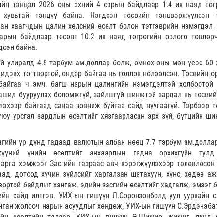
ийн тэнцэл 2026 оны эхний 4 сарын байдлаар 1.4 их наяд төг
 хувьтай тэнцүү байна. Нэгдсэн төсвийн тэнцвэржүүлсэн 
ан хаагчдын цалин хөлсний өсөлт болон тэтгэврийн нэмэгдэл 
арын байдлаар төсөвт 10.2 их наяд төгрөгийн орлого төвлөрч
рдсэн байна.
й улиралд 4.8 тэрбум ам.доллар болж, өмнөх оны мөн үеэс 60 
дэвх тогтвортой, өндөр байгаа нь голлон нөлөөлсөн. Төсвийн о
байгаа ч эмч, багш нарын цалингийн нэмэгдэлтэй холбоотой 
ашид бууруулах боломжгүй, зайлшгүй шинжтэй зардал нь төсвий
лэхээр байгаад санаа зовниж буйгаа сайд нуугаагүй. Тэрбээр т
уюу урсгал зардлын өсөлтийг хязгаарласан эрх зүй, бүтцийн ши
аагийн үр дүнд гадаад валютын албан нөөц 7.7 тэрбум ам.долла
эхүүний үнийн өсөлтийг анхаарлын гадна орхихгүйн тул
 арга хэмжээг Засгийн газраас авч хэрэгжүүлэхээр төлөвлөсөн 
ад, дотоод хүчин зүйлсийг харгалзан шатахуун, хүнс, хөдөө аж
вортой байдлыг хангаж, эдийн засгийн өсөлтийг хадгалж, эмзэг б
ийн сайд илтгэв. УИХ-ын гишүүн Л.Соронзонболд уул уурхайн с
нган жолооч нарын асуудлыг хөндөж, УИХ-ын гишүүн С.Эрдэнэбат
ийн өсөлтийн талаар, УИХ-ын гишүүн Ө.Шижир, жижиг, дунд 