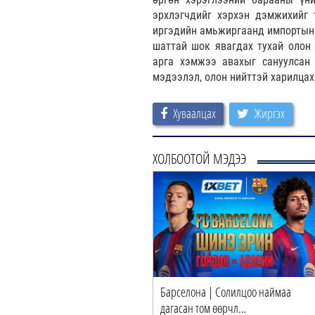
эрхлэгчдийг хэрхэн дэмжихийг 
иргэдийн амьжиргаанд импортын б
шаттай шок явагдах тухай олон
арга хэмжээ авахыг сануулсан
мэдээлэл, олон нийттэй харилцах
Хуваалцах
Жиргэх
ХОЛБООТОЙ МЭДЭЭ
Барселона | Солилцоо наймаа
дагасан том өөрчл…