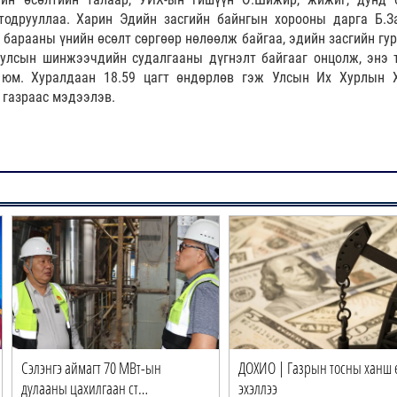
тодрууллаа. Харин Эдийн засгийн байнгын хорооны дарга Б.З
арааны үнийн өсөлт сөргөөр нөлөөлж байгаа, эдийн засгийн гур
 улсын шинжээчдийн судалгааны дүгнэлт байгааг онцолж, энэ 
 юм. Хуралдаан 18.59 цагт өндөрлөв гэж Улсын Их Хурлын 
 газраас мэдээлэв.
Сэлэнгэ аймагт 70 МВт-ын
ДОХИО | Газрын тосны ханш 
дулааны цахилгаан ст…
эхэллээ