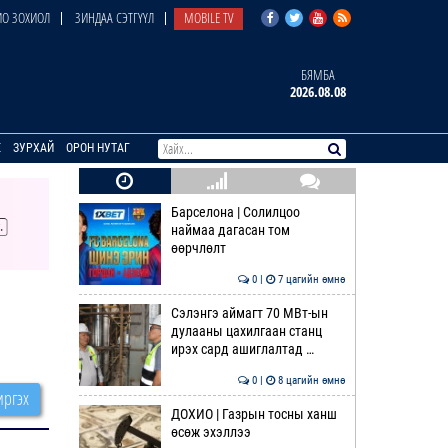
О ЗОХИОЛ
ЗИНДАА СЭТГҮҮЛ
MOBILE TV
БЯМБА
2026.08.08
E
ЗУРХАЙ
ОРОН НУТАГ
Барселона | Солилцоо
наймаа дагасан том
өөрчлөлт
0 |
7 цагийн өмнө
Сэлэнгэ аймагт 70 МВт-ын
дулааны цахилгаан станц
ирэх сард ашиглалтад …
0 |
8 цагийн өмнө
ргэх
ДОХИО | Газрын тосны ханш
өсөж эхэллээ