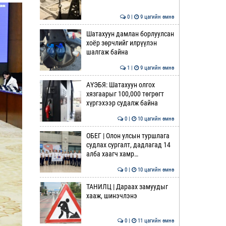
0 |
9 цагийн өмнө
Шатахуун дамлан борлуулсан
хоёр зөрчлийг илрүүлэн
шалгаж байна
1 |
9 цагийн өмнө
АҮЭБЯ: Шатахуун олгох
хязгаарыг 100,000 төгрөгт
хүргэхээр судалж байна
0 |
10 цагийн өмнө
ОБЕГ | Олон улсын туршлага
судлах сургалт, дадлагад 14
алба хаагч хамр…
0 |
10 цагийн өмнө
ТАНИЛЦ | Дараах замуудыг
хааж, шинэчлэнэ
0 |
11 цагийн өмнө