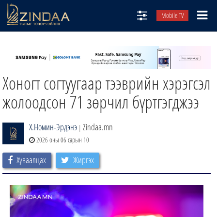
Mobile TV
НИЙТЛЭЛЧИД
ТВ8
Хоногт согтуугаар тээврийн хэрэгсэл
ӨГЛӨӨНИЙ СОНИН
АУДИО ЗОХИОЛ
жолоодсон 71 зөрчил бүртгэгджээ
ЗИНДАА СЭТГҮҮЛ
Х.Номин-Эрдэнэ
Zindaa.mn
|
2026 оны 06 сарын 10
Хуваалцах
Жиргэх