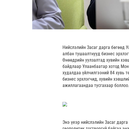
Нийслэлийн Засаг дарга бөгөөд У
албан тушаалтнууд бизнес эрхлэг
Өнөөдрийн уулзалтад хувийн хэв
байдлаар Улаанбаатар хотод Монг
худалдаа үйлчилгээний 84 хувь т
бизнес эрхлэгчид, хувийн хэвшли
ажиллагаандаа тусгахаар боллоо
Энэ үеэр нийслэлийн Засаг дарга
геополитик тогтворгүй байгаа энэ