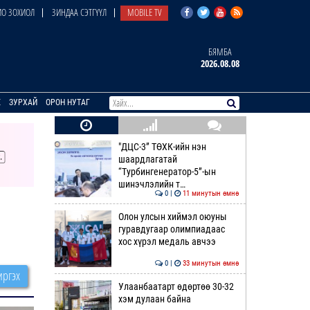
О ЗОХИОЛ
ЗИНДАА СЭТГҮҮЛ
MOBILE TV
БЯМБА
2026.08.08
E
ЗУРХАЙ
ОРОН НУТАГ
"ДЦС-3” ТӨХК-ийн нэн
шаардлагатай
“Турбингенератор-5”-ын
шинэчлэлийн т…
0 |
11 минутын өмнө
Олон улсын хиймэл оюуны
гуравдугаар олимпиадаас
хос хүрэл медаль авчээ
0 |
33 минутын өмнө
ргэх
Улаанбаатарт өдөртөө 30-32
хэм дулаан байна