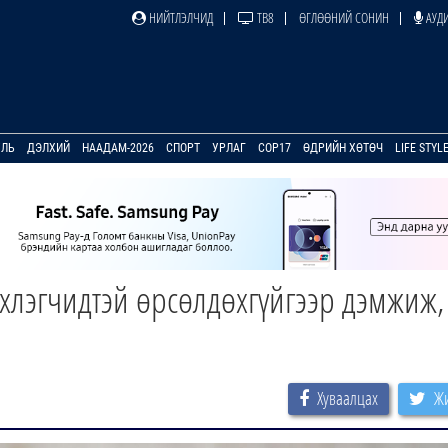
НИЙТЛЭЛЧИД
ТВ8
ӨГЛӨӨНИЙ СОНИН
АУДИ
УЛЬ
ДЭЛХИЙ
НААДАМ-2026
СПОРТ
УРЛАГ
COP17
ӨДРИЙН ХӨТӨЧ
LIFE STYL
рхлэгчидтэй өрсөлдөхгүйгээр дэмжиж,
Хуваалцах
Жи