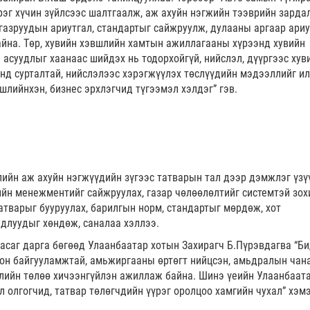
рэг хүчин зүйлсээс шалтгаалж, аж ахуйн нэгжийн тээврийн зарда
 газруудын ариутгал, стандартыг сайжруулж, дулааны аргаар ариу
айна. Төр, хувийн хэвшлийн хамтын ажиллагааны хүрээнд хувийн
асуудлыг хаанаас шийдэх нь тодорхойгүй, нийслэл, дүүргээс хув
нд сурталтай, нийслэлээс хэрэгжүүлэх төслүүдийн мэдээллийг ил
шлийнхэн, бизнес эрхлэгчид түгээмэл хэлдэг” гэв.
ийн аж ахуйн нэгжүүдийн зүгээс татварын тал дээр дэмжлэг үзү
ийн менежментийг сайжруулах, газар чөлөөлөлтийг системтэй зох
татварыг бууруулах, барилгын норм, стандартыг мөрдөж, хот
удлуудыг хөндөж, саналаа хэллээ.
асаг дарга бөгөөд Улаанбаатар хотын Захирагч Б.Пүрэвдагва “Б
оон байгууламжтай, амьжиргааны өртөгт нийцсэн, амьдралын чан
жлийн төлөө хичээнгүйлэн ажиллаж байна. Шинэ үеийн Улаанбаат
л олгогчид, татвар төлөгчдийн үүрэг оролцоо хамгийн чухал” хэм