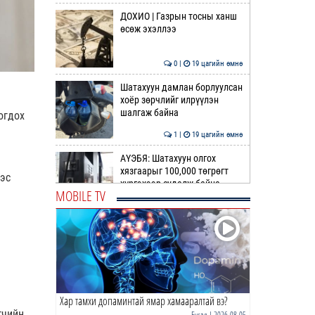
ДОХИО | Газрын тосны ханш
өсөж эхэллээ
0 |
19 цагийн өмнө
Шатахуун дамлан борлуулсан
хоёр зөрчлийг илрүүлэн
шалгаж байна
огдох
1 |
19 цагийн өмнө
АҮЭБЯ: Шатахуун олгох
хязгаарыг 100,000 төгрөгт
ээс
хүргэхээр судалж байна
MOBILE TV
0 |
20 цагийн өмнө
ОБЕГ | Олон улсын туршлага
судлах сургалт, дадлагад 14
алба хаагч хамр…
0 |
21 цагийн өмнө
Хар тамхи допаминтай ямар хамааралтай вэ?
ТАНИЛЦ | Дараах замуудыг
гчийн
хааж, шинэчлэнэ
Бусад
| 2026-08-05