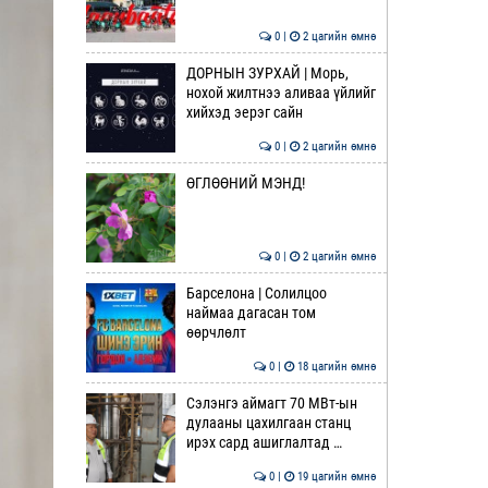
0 |
2 цагийн өмнө
ДОРНЫН ЗУРХАЙ | Морь,
нохой жилтнээ аливаа үйлийг
хийхэд эерэг сайн
0 |
2 цагийн өмнө
ӨГЛӨӨНИЙ МЭНД!
0 |
2 цагийн өмнө
Барселона | Солилцоо
наймаа дагасан том
өөрчлөлт
0 |
18 цагийн өмнө
Сэлэнгэ аймагт 70 МВт-ын
дулааны цахилгаан станц
ирэх сард ашиглалтад …
0 |
19 цагийн өмнө