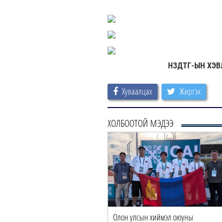
НЗДТГ-ЫН ХЭВ
Хуваалцах
Жиргэх
ХОЛБООТОЙ МЭДЭЭ
ЦС-3” ТӨХК-ийн нэн
Олон улсын хиймэл оюуны