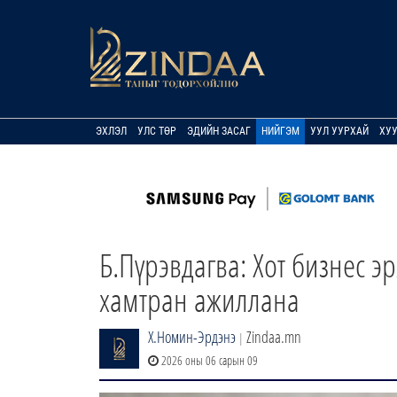
ЭХЛЭЛ
УЛС ТӨР
ЭДИЙН ЗАСАГ
НИЙГЭМ
УУЛ УУРХАЙ
ХУ
Б.Пүрэвдагва: Хот бизнес э
хамтран ажиллана
Х.Номин-Эрдэнэ
Zindaa.mn
|
2026 оны 06 сарын 09