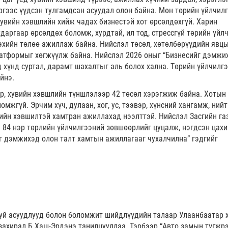
ргээс үүдсэн тулгамдсан асуудал олон байна. Мөн төрийн үйлчил
Хувийн хэвшлийн хийж чадах бизнестэй хот өрсөлдөхгүй. Харин
аргаар өрсөлдөх боломж, хурдтай, ил тод, стрессгүй төрийн үйлч
эхийн төлөө ажиллаж байна. Нийслэл төсөл, хөтөлбөрүүдийн явцы
латформыг хөгжүүлж байна. Нийслэл 2026 оныг “Бизнесийг дэмжи
д хүнд суртал, дарамт шахалтыг аль болох хална. Төрийн үйлчилг
йнэ.
р, хувийн хэвшлийн түншлэлээр 42 төсөл хэрэгжиж байна. Хотын 
мжгүй. Эрчим хүч, дулаан, хог, ус, тээвэр, хүнсний хангамж, ний
вийн хэвшилтэй хамтран ажиллахад нээлттэй. Нийслэл Засгийн га
 84 нэр төрлийн үйлчилгээний зөвшөөрлийг цуцалж, нэгдсэн цах
г дэмжихэд олон талт хамтын ажиллагааг чухалчилна” гэдгийг
уй асуудлууд болон боломжит шийдлүүдийн талаар Улаанбаатар 
ахирал Б.Хаш-Эрдэнэ танилцууллаа. Тэрбээр “Авто замын түгжрэ