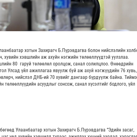
лаанбаатар хотын Захирагч Б.Пүрэвдагва болон нийслэлийн холб
ч, хувийн хэвшлийн аж ахуйн нэгжийн төлөөллүүдтэй уулзлаа.
шлийн 80 гаруй төлөөлөл оролцож, санал солилцлоо. Өнөөдрийн
ол Улсад үйл ажиллагаа явуулж буй аж ахуй нэгжүүдийн 76 хувь,
өвлөрч, нийслэл ДНБ-ий 70 хувийг дангаар бүрдүүлж байна. Тийм
йн төлөөллүүдийн асуудлыг сонсож, санал хүсэлтийг бодлого, үйл
.
 бөгөөд Улаанбаатар хотын Захирагч Б.Пүрэвдагва “Эдийн засаг,
 цаг үед хувийн хэвшилд түрээс, ажиллах хүчний зардал, хэрэглэ