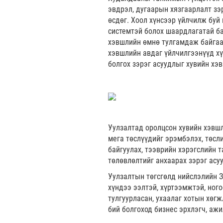
эвдрэл, дугаарын хязгаарлалт зэ
өсдөг. Хоол хүнсээр үйлчилж буй
системтэй болох шаардлагатай б
хэвшлийн өмнө тулгамдаж байгаа 
хэвшлийн авдаг үйлчилгээнүүд хү
болгох зэрэг асуудлыг хувийн хэв
Уулзалтад оролцсон хувийн хэвшл
мега төслүүдийг эрэмбэлэх, төсл
байгуулах, тээврийн хэрэгслийн 
төлөвлөлтийг анхаарах зэрэг асу
Уулзалтын төгсгөлд нийслэлийн З
хүндээ ээлтэй, хүртээмжтэй, ног
тулгуурласан, ухаалаг хотын хөг
бий болгоход бизнес эрхлэгч, ажи