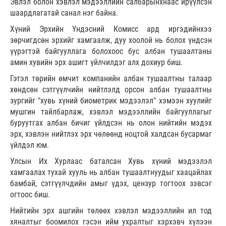
Эвлэл болон хэвлэл мэдээллийн салбарынхнаас ирүүлсэн
шаардлагатай санал нэг байна.
Хүний Эрхийн Үндэсний Комисс ард иргэдийнхээ
зөрчигдсөн эрхийг хамгаалж, дуу хоолой нь болох үндсэн
үүрэгтэй байгууллага болохоос бус албан тушаалтаны
амин хувийн эрх ашигт үйлчилдэг алх дохиур биш.
Гэтэл төрийн өмчит компанийн албан тушаалтны талаар
хөндсөн сэтгүүлчийн нийтлэлд орсон албан тушаалтны
зургийг "хувь хүний биометрик мэдээлэл" хэмээн хуулийг
мушгин тайлбарлаж, хэвлэл мэдээллийн байгууллагыг
буруутгах албан бичиг үйлдсэн нь олон нийтийн мэдэх
эрх, хэвлэн нийтлэх эрх чөлөөнд ноцтой халдсан бусармаг
үйлдэл юм.
Улсын Их Хурлаас баталсан Хувь хүний мэдээлэл
хамгаалах тухай хууль нь албан тушаалтнуудыг хаацайлах
бамбай, сэтгүүлчдийн амыг үдэх, цензур тогтоох зэвсэг
огтоос биш.
Нийтийн эрх ашгийн төлөөх хэвлэл мэдээллийн ил тод
хяналтыг боомилох гэсэн ийм ухралтыг хэрхэвч хүлээн