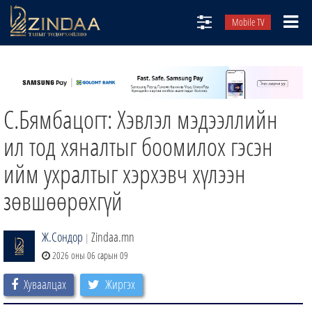
Mobile TV
НИЙТЛЭЛЧИД
ТВ8
С.Бямбацогт: Хэвлэл мэдээллийн
ӨГЛӨӨНИЙ СОНИН
АУДИО ЗОХИОЛ
ил тод хяналтыг боомилох гэсэн
ЗИНДАА СЭТГҮҮЛ
ийм ухралтыг хэрхэвч хүлээн
зөвшөөрөхгүй
Ж.Сондор
Zindaa.mn
|
2026 оны 06 сарын 09
Хуваалцах
Жиргэх