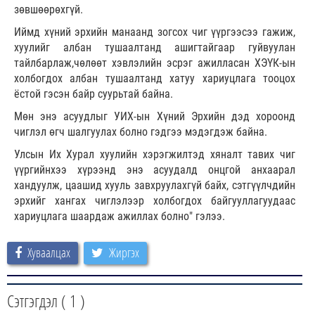
зөвшөөрөхгүй.
Иймд хүний эрхийн манаанд зогсох чиг үүргээсээ гажиж,
хуулийг албан тушаалтанд ашигтайгаар гуйвуулан
тайлбарлаж,чөлөөт хэвлэлийн эсрэг ажилласан ХЭҮК-ын
холбогдох албан тушаалтанд хатуу хариуцлага тооцох
ёстой гэсэн байр суурьтай байна.
Мөн энэ асуудлыг УИХ-ын Хүний Эрхийн дэд хороонд
чиглэл өгч шалгуулах болно гэдгээ мэдэгдэж байна.
Улсын Их Хурал хуулийн хэрэгжилтэд хяналт тавих чиг
үүргийнхээ хүрээнд энэ асуудалд онцгой анхаарал
хандуулж, цаашид хууль завхруулахгүй байх, сэтгүүлчдийн
эрхийг хангах чиглэлээр холбогдох байгууллагуудаас
хариуцлага шаардаж ажиллах болно" гэлээ.
Хуваалцах
Жиргэх
Сэтгэгдэл (
1
)