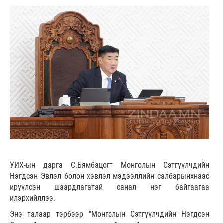
УИХ-ын дарга С.Бямбацогт Монголын Сэтгүүлчдийн
Нэгдсэн Эвлэл болон хэвлэл мэдээллийн салбарынхнаас
ирүүлсэн шаардлагатай санал нэг байгаагаа
илэрхийллээ.
Энэ талаар тэрбээр "Монголын Сэтгүүлчдийн Нэгдсэн