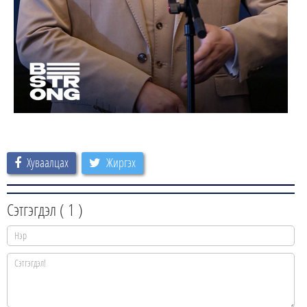
Хуваалцах
Жиргэх
Сэтгэгдэл (
1
)