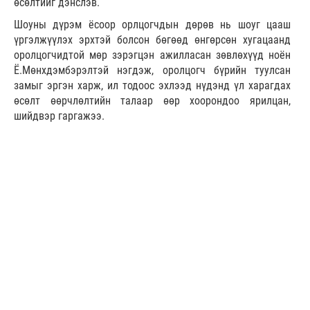
өсөлтийг дэнслэв.
Шоуны дүрэм ёсоор орлцогчдын дөрөв нь шоуг цааш
үргэлжүүлэх эрхтэй болсон бөгөөд өнгөрсөн хугацаанд
оролцогчидтой мөр зэрэгцэн ажилласан зөвлөхүүд ноён
Ё.Мөнхдэмбэрэлтэй нэгдэж, оролцогч бүрийн туулсан
замыг эргэн харж, ил тодоос эхлээд нүдэнд үл харагдах
өсөлт өөрчлөлтийн талаар өөр хоорондоо ярилцан,
шийдвэр гаргажээ.