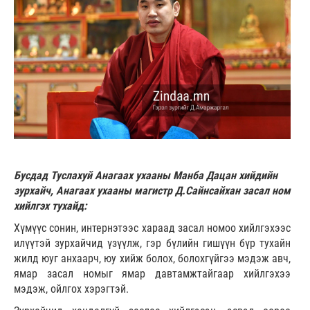
Бусдад Туслахуй Анагаах ухааны Манба Дацан хийдийн
зурхайч, Анагаах ухааны магистр Д.Сайнсайхан засал ном
хийлгэх тухайд:
Хүмүүс сонин, интернэтээс хараад засал номоо хийлгэхээс
илүүтэй зурхайчид үзүүлж, гэр бүлийн гишүүн бүр тухайн
жилд юуг анхаарч, юу хийж болох, болохгүйгээ мэдэж авч,
ямар засал номыг ямар давтамжтайгаар хийлгэхээ
мэдэж, ойлгох хэрэгтэй.