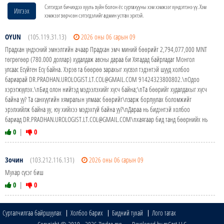
Сэтгэгдэл бичихдээ хууль зүйн болон ёс суртахууны хэм хэмжээг хүндэтгэнэ үү. Хэм
Илгээх
хэмжээг зөрчсөн сэтгэгдэлийг админ устгах эрхтэй.
OYUN
(105.119.31.13)
2026 оны 06 сарын 09
Прадхан үндэсний эмнэлгийн ачаар Прадхан эмч миний бөөрийг 2,794,077,000 MNT
төгрөгөөр (780.000 доллар) худалдаж авсны дараа би Хятадад байрладаг Монгол
улсаас Есүйген Есү байна. Хэрэв та бөөрөө зарахыг хүсвэл тэдэнтэй шууд холбоо
бариарай DR.PRADHAN.UROLOGIST.LT.COL@GMAIL.COM 91424323800802.\nОдоо
хэрэгжүүлэх.\nБид олон нийтэд мэдээлэхийг хүсч байна;\nТа бөөрийг худалдахыг хүсч
байна уу? Та санхүүгийн хямралын улмаас бөөрийг\nзарж борлуулах боломжийг
эрэлхийлж байна уу, юу хийхээ мэдэхгүй байна уу?\nДараа нь бидэнтэй холбоо
бариад DR.PRADHAN.UROLOGIST.LT.COL@GMAIL.COM\nхаягаар бид танд бөөрнийх нь
0
|
0
Зочин
(103.212.116.131)
2026 оны 06 сарын 09
Мухар сүсэг биш
0
|
0
Сурталчилгаа байршуулах
Холбоо барих
Бидний тухай
Лого татах