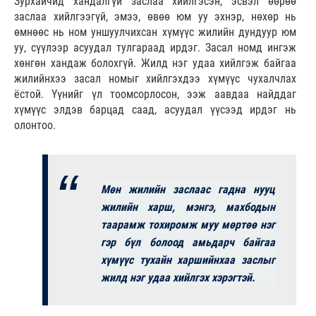
Зурхайчид хандалгүй заслаа хийлгэсэн, эсвэл өөрөө
заслаа хийлгээгүй, эмээ, өвөө юм уу эхнэр, нөхөр нь
өмнөөс нь ном уншуулчихсан хүмүүс жилийн дундуур юм
уу, сүүлээр асуудал тулгараад ирдэг. Засал номд ингэж
хөнгөн хандаж болохгүй. Жилд нэг удаа хийлгэж байгаа
жилийнхээ засал номыг хийлгэхдээ хүмүүс чухалчлах
ёстой. Үүнийг үл тоомсорлосон, ээж аавдаа найддаг
хүмүүс элдэв барцад саад, асуудал үүсээд ирдэг нь
олонтоо.
Мөн жилийн заслаас гадна нууц
жилийн харш, мэнгэ, махбодын
таарамж тохиромж муу мөртөө нэг
гэр бүл болоод амьдарч байгаа
хүмүүс тухайн харшийнхаа заслыг
жилд нэг удаа хийлгэх хэрэгтэй.