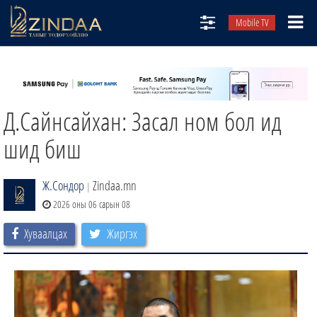
Mobile TV
НИЙТЛЭЛЧИД
ТВ8
Д.Сайнсайхан: Засал ном бол ид
ӨГЛӨӨНИЙ СОНИН
АУДИО ЗОХИОЛ
шид биш
ЗИНДАА СЭТГҮҮЛ
Ж.Сондор
Zindaa.mn
|
2026 оны 06 сарын 08
Хуваалцах
Жиргэх