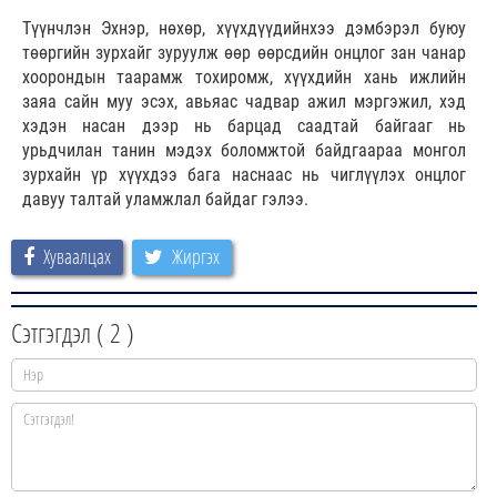
Түүнчлэн Эхнэр, нөхөр, хүүхдүүдийнхээ дэмбэрэл буюу
төөргийн зурхайг зуруулж өөр өөрсдийн онцлог зан чанар
хоорондын таарамж тохиромж, хүүхдийн хань ижлийн
заяа сайн муу эсэх, авьяас чадвар ажил мэргэжил, хэд
хэдэн насан дээр нь барцад саадтай байгааг нь
урьдчилан танин мэдэх боломжтой байдгаараа монгол
зурхайн үр хүүхдээ бага наснаас нь чиглүүлэх онцлог
давуу талтай уламжлал байдаг гэлээ.
Хуваалцах
Жиргэх
Сэтгэгдэл (
2
)