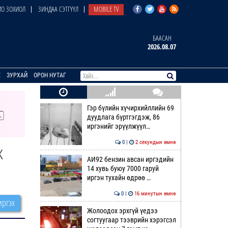
О ЗОХИОЛ
ЗИНДАА СЭТГҮҮЛ
MOBILE TV
БААСАН
2026.08.07
E
ЗУРХАЙ
ОРОН НУТАГ
Гэр бүлийн хүчирхийллийн 69
дуудлага бүртгэгдэж, 86
иргэнийг эрүүлжүүл…
0 |
2 секундын өмнө
ж
АИ92 бензин авсан иргэдийн
14 хувь буюу 7000 гаруй
иргэн тухайн өдрөө …
0 |
16 минутын өмнө
ргэх
Жолоодох эрхгүй үедээ
согтуугаар тээврийн хэрэгсэл