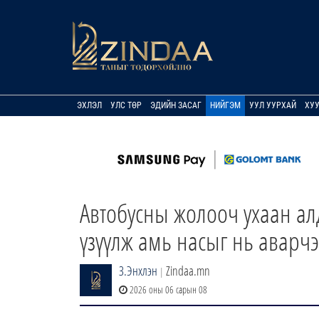
ЭХЛЭЛ
УЛС ТӨР
ЭДИЙН ЗАСАГ
НИЙГЭМ
УУЛ УУРХАЙ
ХУ
Автобусны жолооч ухаан ал
үзүүлж амь насыг нь аварчэ
З.Энхлэн
Zindaa.mn
|
2026 оны 06 сарын 08