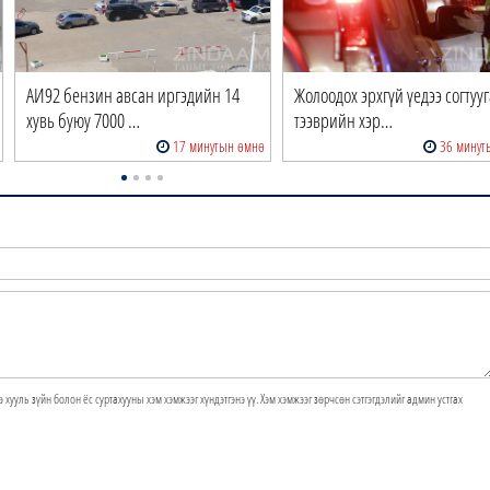
АИ92 бензин авсан иргэдийн 14
Жолоодох эрхгүй үедээ согтуу
хувь буюу 7000 …
тээврийн хэр…
17 минутын өмнө
36 минут
э хууль зүйн болон ёс суртахууны хэм хэмжээг хүндэтгэнэ үү. Хэм хэмжээг зөрчсөн сэтгэгдэлийг админ устгах