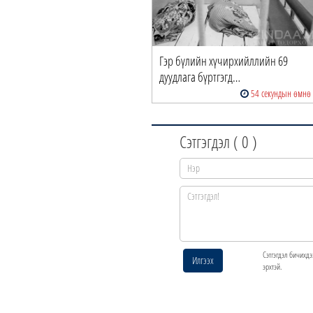
Гэр бүлийн хүчирхийллийн 69
дуудлага бүртгэгд…
54 секундын өмнө
Сэтгэгдэл (
0
)
Сэтгэгдэл бичихдэ
Илгээх
эрхтэй.