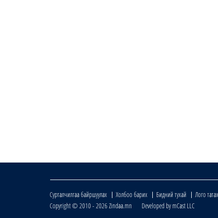
Сурталчилгаа байршуулах
Холбоо барих
Бидний тухай
Лого тата
Copyright © 2010 - 2026 Zindaa.mn Developed by mCast LLC