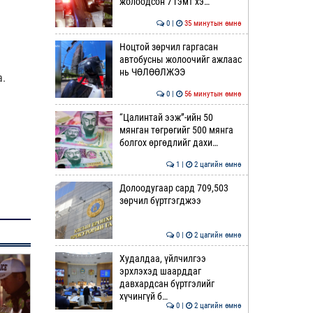
жолоодсон 7 гэмт хэ…
0 |
35 минутын өмнө
Ноцтой зөрчил гаргасан
автобусны жолоочийг ажлаас
нь ЧӨЛӨӨЛЖЭЭ
а.
0 |
56 минутын өмнө
“Цалинтай ээж”-ийн 50
мянган төгрөгийг 500 мянга
болгох өргөдлийг дахи…
1 |
2 цагийн өмнө
Долоодугаар сард 709,503
зөрчил бүртгэгджээ
0 |
2 цагийн өмнө
Худалдаа, үйлчилгээ
эрхлэхэд шаарддаг
давхардсан бүртгэлийг
хүчингүй б…
0 |
2 цагийн өмнө