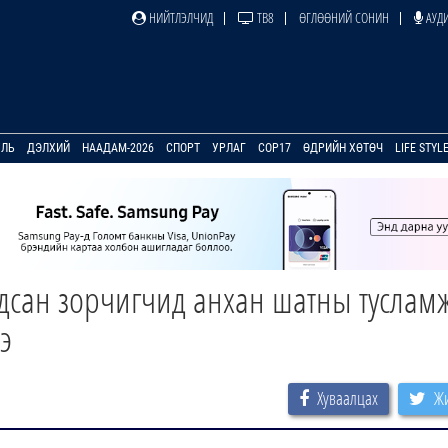
НИЙТЛЭЛЧИД
ТВ8
ӨГЛӨӨНИЙ СОНИН
АУДИ
УЛЬ
ДЭЛХИЙ
НААДАМ-2026
СПОРТ
УРЛАГ
COP17
ӨДРИЙН ХӨТӨЧ
LIFE STYL
дсан зорчигчид анхан шатны туслам
э
Хуваалцах
Жи