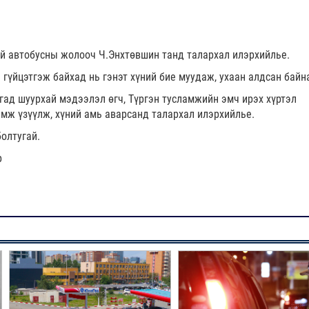
ай автобусны жолооч Ч.Энхтөвшин танд талархал илэрхийлье.
гүйцэтгэж байхад нь гэнэт хүний бие муудаж, ухаан алдсан байн
ад шуурхай мэдээлэл өгч, Түргэн тусламжийн эмч ирэх хүртэл
мж үзүүлж, хүний амь аварсанд талархал илэрхийлье.
болтугай.
р