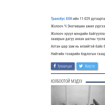
Трансбус ХХК
-ийн 11-029 дугаарт
Жолооч Ч.Энхтөвшин ажил үүргээ 
Жолооч эрүүл мэндийн байгууллаг
зааврын дагуу анхан шатны тусла
Алтан шар зам нь өлзийтэй байх 
Нийтийн тээврийн бодлогын газа
Хуваалцах
Жиргэх
ХОЛБООТОЙ МЭДЭЭ