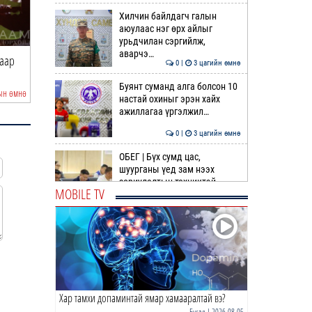
Хилчин байлдагч галын
аюулаас нэг өрх айлыг
урьдчилан сэргийлж,
аварчэ…
гаар
Ноцтой зөрчил гаргасан
“Цалинтай ээж”-ийн 5
0 |
3 цагийн өмнө
автобусны жолоочийг аж…
төгрөгийг 500 мя…
Буянт суманд алга болсон 10
ын өмнө
57 минутын өмнө
настай охиныг эрэн хайх
ажиллагаа үргэлжил…
0 |
3 цагийн өмнө
ОБЕГ | Бүх сумд цас,
шуурганы үед зам нээх
зориулалтын техниктэй
MOBILE TV
болсо…
0 |
3 цагийн өмнө
Өнөөдөр гурван дүүрэгт
ЦАХИЛГААН ХЯЗГААРЛАНА
0 |
4 цагийн өмнө
Хар тамхи допаминтай ямар хамааралтай вэ?
Идэр, Тэс, Эг, Үүр голын
хөндийгөөр дуу цахилгаантай
Бусад
| 2026-08-05