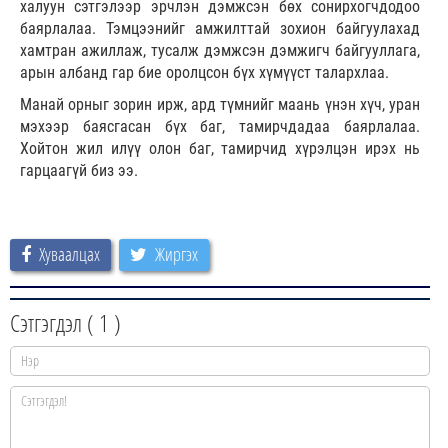
халуун сэтгэлээр эрчлэн дэмжсэн бөх сонирхогчдодоо
баярлалаа. Тэмцээнийг амжилттай зохион байгуулахад
хамтран ажиллаж, тусалж дэмжсэн дэмжигч байгууллага,
арын албанд гар бие оролцсон бүх хүмүүст талархлаа.
Манай орныг зорин ирж, ард түмнийг маань үнэн хүч, уран
мэхээр баясгасан бүх баг, тамирчдадаа баярлалаа.
Хойтон жил илүү олон баг, тамирчид хүрэлцэн ирэх нь
гарцаагүй биз ээ.
Хуваалцах
Жиргэх
Сэтгэгдэл (
1
)