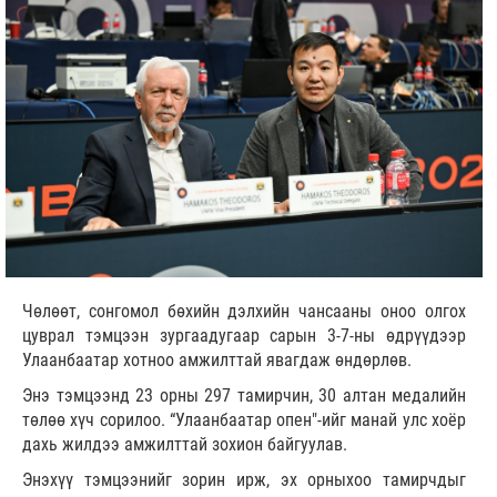
Чөлөөт, сонгомол бөхийн дэлхийн чансааны оноо олгох
цуврал тэмцээн зургаадугаар сарын 3-7-ны өдрүүдээр
Улаанбаатар хотноо амжилттай явагдаж өндөрлөв.
Энэ тэмцээнд 23 орны 297 тамирчин, 30 алтан медалийн
төлөө хүч сорилоо. “Улаанбаатар опен"-ийг манай улс хоёр
дахь жилдээ амжилттай зохион байгуулав.
Энэхүү тэмцээнийг зорин ирж, эх орныхоо тамирчдыг