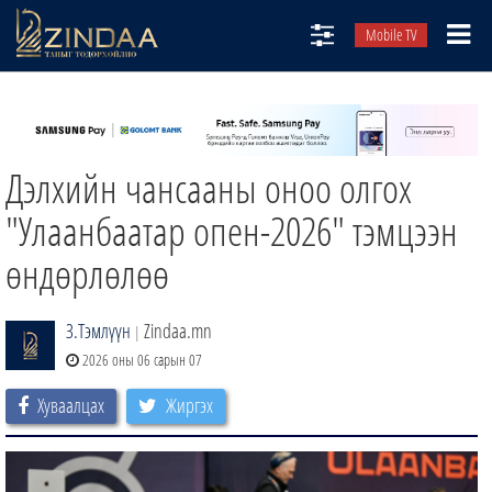
Mobile TV
НИЙТЛЭЛЧИД
ТВ8
Дэлхийн чансааны оноо олгох
ӨГЛӨӨНИЙ СОНИН
АУДИО ЗОХИОЛ
"Улаанбаатар опен-2026" тэмцээн
ЗИНДАА СЭТГҮҮЛ
өндөрлөлөө
З.Тэмлүүн
Zindaa.mn
|
2026 оны 06 сарын 07
Хуваалцах
Жиргэх