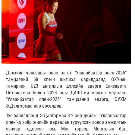
Дэлхийн чансааны оноо олгох “Улаанбаатар опен-2026”
тэмцээний 68 кг-ын шигшээ барилдаанд ОХУ-ын
тамирчин, U23 ангиллын дэлхийн аварга Елизавета
Петлиакова болон 2023 оны ДАШТ-ий мөнгөн медальт,
“Улаанбаатар опен-2025” тэмцээний аварга, ОУХМ
Э.Дэлгэрмаа нар өрсөлдөв.
Тус барилдаанд Э.Дэлгэрмаа 8:2-оор дийлж, "Улаанбаатар
опен"-д хоёр жилийн дараалан түрүүлсэн ховор амжилтын
эзнээр тодорсон юм. Мөн тэрээр Монголын баг,