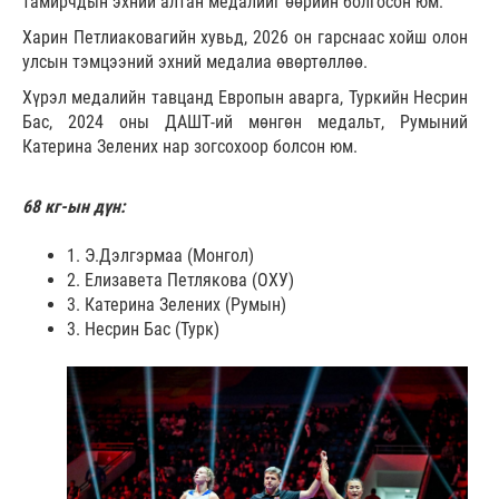
тамирчдын эхний алтан медалийг өөрийн болгосон юм.
Харин Петлиаковагийн хувьд, 2026 он гарснаас хойш олон
улсын тэмцээний эхний медалиа өвөртөллөө.
Хүрэл медалийн тавцанд Европын аварга, Туркийн Несрин
Бас, 2024 оны ДАШТ-ий мөнгөн медальт, Румыний
Катерина Зелених нар зогсохоор болсон юм.
68 кг-ын дүн:
1. Э.Дэлгэрмаа (Монгол)
2. Елизавета Петлякова (ОХУ)
3. Катерина Зелених (Румын)
3. Несрин Бас (Турк)