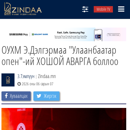
Mobile TV
НИЙТЛЭЛЧИД
ТВ8
ОУХМ Э.Дэлгэрмаа "Улаанбаатар
ӨГЛӨӨНИЙ СОНИН
АУДИО ЗОХИОЛ
опен"-ий ХОШОЙ АВАРГА боллоо
ЗИНДАА СЭТГҮҮЛ
З.Тэмлүүн
Zindaa.mn
|
2026 оны 06 сарын 07
Хуваалцах
Жиргэх