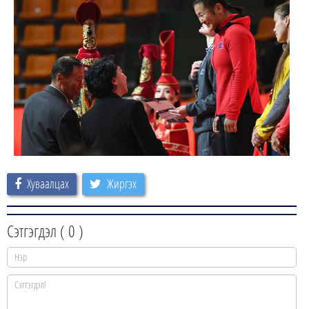
Хуваалцах
Жиргэх
Сэтгэгдэл (
0
)