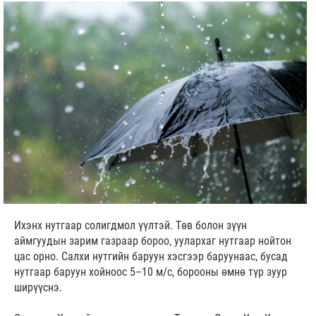
Ихэнх нутгаар солигдмол үүлтэй. Төв болон зүүн
аймгуудын зарим газраар бороо, уулархаг нутгаар нойтон
цас орно. Салхи нутгийн баруун хэсгээр баруунаас, бусад
нутгаар баруун хойноос 5–10 м/с, борооны өмнө түр зуур
ширүүснэ.