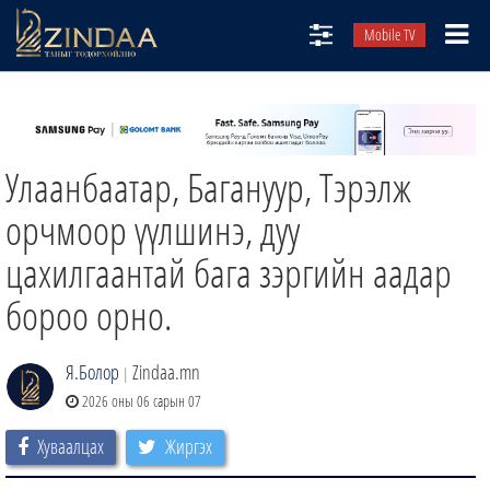
Mobile TV
НИЙТЛЭЛЧИД
ТВ8
Улаанбаатар, Багануур, Тэрэлж
ӨГЛӨӨНИЙ СОНИН
АУДИО ЗОХИОЛ
орчмоор үүлшинэ, дуу
ЗИНДАА СЭТГҮҮЛ
цахилгаантай бага зэргийн аадар
бороо орно.
Я.Болор
Zindaa.mn
|
2026 оны 06 сарын 07
Хуваалцах
Жиргэх