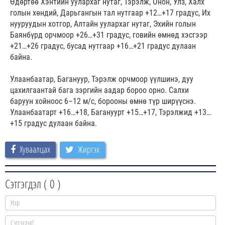
Өдөртөө Хэнтийн уулархаг нутаг, Тэрэлж, Онон, Улз, Халх
голын хөндий, Дарьгангын тал нутгаар +12…+17 градус, Их
нууруудын хотгор, Алтайн уулархаг нутаг, Эхийн голын
Баянбүрд орчмоор +26…+31 градус, говийн өмнөд хэсгээр
+21…+26 градус, бусад нутгаар +16…+21 градус дулаан
байна.
Улаанбаатар, Багануур, Тэрэлж орчмоор үүлшинэ, дуу
цахилгаантай бага зэргийн аадар бороо орно. Салхи
баруун хойноос 6–12 м/с, борооны өмнө түр ширүүснэ.
Улаанбаатарт +16…+18, Багануурт +15…+17, Тэрэлжид +13…
+15 градус дулаан байна.
Хуваалцах
Жиргэх
Сэтгэгдэл (
0
)