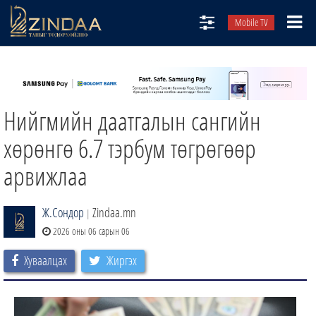
Mobile TV
НИЙТЛЭЛЧИД
ТВ8
Нийгмийн даатгалын сангийн
ӨГЛӨӨНИЙ СОНИН
АУДИО ЗОХИОЛ
хөрөнгө 6.7 тэрбум төгрөгөөр
ЗИНДАА СЭТГҮҮЛ
арвижлаа
Ж.Сондор
Zindaa.mn
|
2026 оны 06 сарын 06
Хуваалцах
Жиргэх