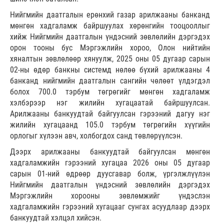
Нийгмийн даатгалын ерөнхий газар арилжааны банканд
мөнгөн хадгаламж байршуулах хөрөнгийн тооцооллыг
хийж Нийгмийн даатгалын үндэсний зөвлөлийн дэргэдэх
орон тооны бус Мэргэжлийн хороо, Олон нийтийн
хяналтын зөвлөлөөр хянуулж, 2025 оны 05 дугаар сарын
02-ны өдөр банкны системд нөлөө бүхий арилжааны 4
банканд нийгмийн даатгалын сангийн чөлөөт үлдэгдэл
болох 700.0 тэрбум төгрөгийг мөнгөн хадгаламж
хэлбэрээр нэг жилийн хугацаатай байршуулсан.
Арилжааны банкуудтай байгуулсан гэрээний дагуу нэг
жилийн хугацаанд 105.0 тэрбум төгрөгийн хүүгийн
орлогыг хүлээн авч, холбогдох санд төвлөрүүлсэн.
Дээрх арилжааны банкуудтай байгуулсан мөнгөн
хадгаламжийн гэрээний хугацаа 2026 оны 05 дугаар
сарын 01-ний өдрөөр дуусгавар болж, үргэлжлүүлэн
Нийгмийн даатгалын үндэсний зөвлөлийн дэргэдэх
Мэргэжлийн хорооны зөвлөмжийг үндэслэн
хадгаламжийн гэрээний хугацааг сунгах асуудлаар дээрх
банкуудтай хэлцэл хийсэн.