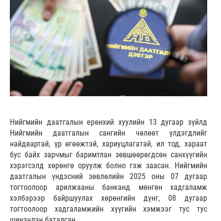
Нийгмийн даатгалын ерөнхий хуулийн 13 дугаар зүйлд
Нийгмийн даатгалын сангийн чөлөөт үлдэгдлийг
найдвартай, үр өгөөжтэй, хариуцлагатай, ил тод, хараат
бус байх зарчмыг баримтлан зөвшөөрөгдсөн санхүүгийн
хэрэгсэлд хөрөнгө оруулж болно гэж заасан. Нийгмийн
даатгалын үндэсний зөвлөлийн 2025 оны 07 дугаар
тогтоолоор арилжааны банканд мөнгөн хадгаламж
хэлбэрээр байршуулах хөрөнгийн дүнг, 08 дугаар
тогтоолоор хадгаламжийн хүүгийн хэмжээг тус тус
шинэчлэн баталсан.