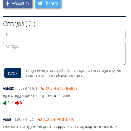
Хуваалцах
Жиргэх
Сэтгэгдэл (
2
)
Сэтгэгдэл бичихдээ хууль зүйн болон ёс суртахууны хэм хэмжээг хүндэтгэнэ үү. Хэм
Илгээх
хэмжээг зөрчсөн сэтгэгдэлийг админ устгах эрхтэй.
өамих
(202.9.41.62)
2026 оны 06 сарын 08
муу шаарнууд мэдхгүй гэж бодсн юм шиг бгаа юм.
0
|
0
оааа
(202.9.41.62)
2026 оны 06 сарын 08
хитад манж шаарнууд монол хүниы амьдрруж чигл амьд ахуйгаар хорлн хитад манж