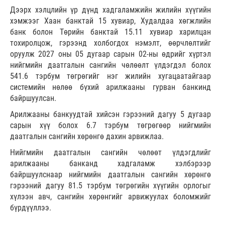
Дээрх хэлцлийн үр дүнд хадгаламжийн жилийн хүүгийн
хэмжээг Хаан банктай 15 хувиар, Худалдаа хөгжлийн
банк болон Төрийн банктай 15.11 хувиар харилцан
тохиролцож, гэрээнд холбогдох нэмэлт, өөрчлөлтийг
оруулж 2027 оны 05 дугаар сарын 02-ны өдрийг хүртэл
нийгмийн даатгалын сангийн чөлөөлт үлдэгдэл болох
541.6 тэрбум төгрөгийг нэг жилийн хугацаатайгаар
системийн нөлөө бүхий арилжааны гурван банкинд
байршуулсан.
Арилжааны банкуудтай хийсэн гэрээний дагуу 5 дугаар
сарын хүү болох 6.7 тэрбум төгрөгөөр нийгмийн
даатгалын сангийн хөрөнгө дахин арвижлаа.
Нийгмийн даатгалын сангийн чөлөөт үлдэгдлийг
арилжааны банканд хадгаламж хэлбэрээр
байршуулснаар нийгмийн даатгалын сангийн хөрөнгө
гэрээний дагуу 81.5 тэрбум төгрөгийн хүүгийн орлогыг
хүлээн авч, сангийн хөрөнгийг арвижуулах боломжийг
бүрдүүллээ.