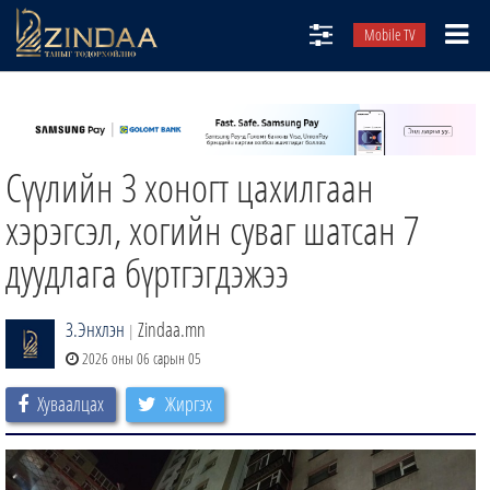
Mobile TV
НИЙТЛЭЛЧИД
ТВ8
Сүүлийн 3 хоногт цахилгаан
ӨГЛӨӨНИЙ СОНИН
АУДИО ЗОХИОЛ
хэрэгсэл, хогийн суваг шатсан 7
ЗИНДАА СЭТГҮҮЛ
дуудлага бүртгэгдэжээ
З.Энхлэн
Zindaa.mn
|
2026 оны 06 сарын 05
Хуваалцах
Жиргэх