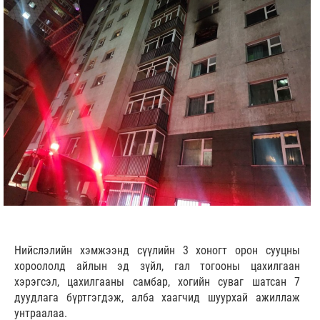
Нийслэлийн хэмжээнд сүүлийн 3 хоногт орон сууцны
хороололд айлын эд зүйл, гал тогооны цахилгаан
хэрэгсэл, цахилгааны самбар, хогийн суваг шатсан 7
дуудлага бүртгэгдэж, алба хаагчид шуурхай ажиллаж
унтраалаа.