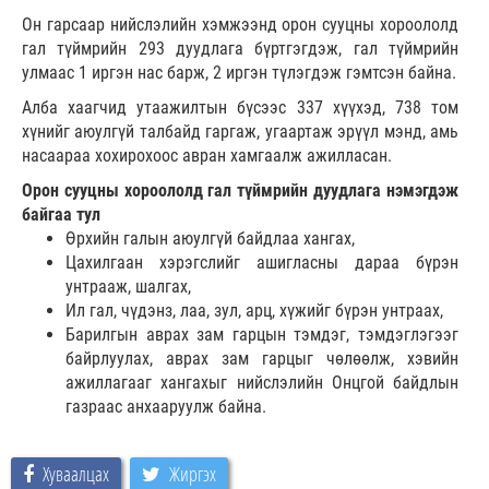
Он гарсаар нийслэлийн хэмжээнд орон сууцны хороололд
гал түймрийн 293 дуудлага бүртгэгдэж, гал түймрийн
улмаас 1 иргэн нас барж, 2 иргэн түлэгдэж гэмтсэн байна.
Алба хаагчид утаажилтын бүсээс 337 хүүхэд, 738 том
хүнийг аюулгүй талбайд гаргаж, угаартаж эрүүл мэнд, амь
насаараа хохирохоос авран хамгаалж ажилласан.
Орон сууцны хороололд гал түймрийн дуудлага нэмэгдэж
байгаа тул
Өрхийн галын аюулгүй байдлаа хангах,
Цахилгаан хэрэгслийг ашигласны дараа бүрэн
унтрааж, шалгах,
Ил гал, чүдэнз, лаа, зул, арц, хүжийг бүрэн унтраах,
Барилгын аврах зам гарцын тэмдэг, тэмдэглэгээг
байрлуулах, аврах зам гарцыг чөлөөлж, хэвийн
ажиллагааг хангахыг нийслэлийн Онцгой байдлын
газраас анхааруулж байна.
Хуваалцах
Жиргэх