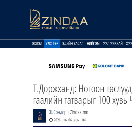
ЭХЛЭЛ
УЛС ТӨР
ЭДИЙН ЗАСАГ
НИЙГЭМ
УУЛ УУРХАЙ
ХУ
Т.Доржханд: Ногоон төслүү
гаалийн татварыг 100 хув
Ж.Сондор
Zindaa.mn
|
2026 оны 06 сарын 04