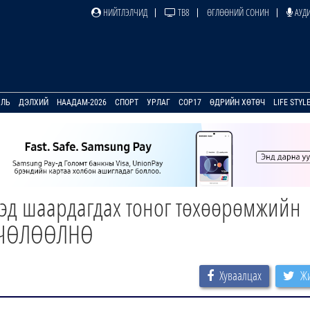
НИЙТЛЭЛЧИД
ТВ8
ӨГЛӨӨНИЙ СОНИН
АУДИ
УЛЬ
ДЭЛХИЙ
НААДАМ-2026
СПОРТ
УРЛАГ
COP17
ӨДРИЙН ХӨТӨЧ
LIFE STYL
дэд шаардагдах тоног төхөөрөмжийн
ь ЧӨЛӨӨЛНӨ
Хуваалцах
Жи