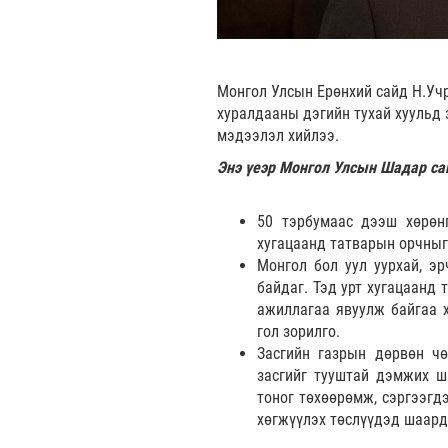
Монгол Улсын Ерөнхий сайд Н.Учр
хуралдааны дэгийн тухай хуульд 
мэдээлэл хийлээ.
Энэ үеэр Монгол Улсын Шадар са
50 тэрбумаас дээш хөрөн
хугацаанд татварын орчныг
Монгол бол уул уурхай, э
байдаг. Тэд урт хугацаанд 
ажиллагаа явуулж байгаа 
гол зорилго.
Засгийн газрын дөрвөн ч
засгийг тууштай дэмжих ш
тоног төхөөрөмж, сэргээгдэ
хөгжүүлэх төслүүдэд шаард