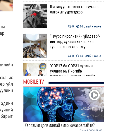
Шатахууныг олон хошуугаар
олгохыг үүрэгджээ
аны
0 |
14 цагийн өмнө
аар
“Нүүрс пиролизийн үйлдвэр”-
ийг төр, хувийн хэвшлийн
түншлэлээр хэрэгжү…
0 |
14 цагийн өмнө
жилийн
"COP17 ба COP31 хурлын
уялдаа нь Риогийн
конвенцийн хэрэгжилтийг
хол их
MOBILE TV
ахиул…
өр үйл
0 |
14 цагийн өмнө
уулийн
Монгол төрийн парадокс нь
шатахуун
 эдийн
хүчний
0 |
14 цагийн өмнө
лбарыг
Хар тамхи допаминтай ямар хамааралтай вэ?
Б.Пүрэвдагва: Найман
салбарын 103 үйлчилгээний
Бусад
| 2026-08-05