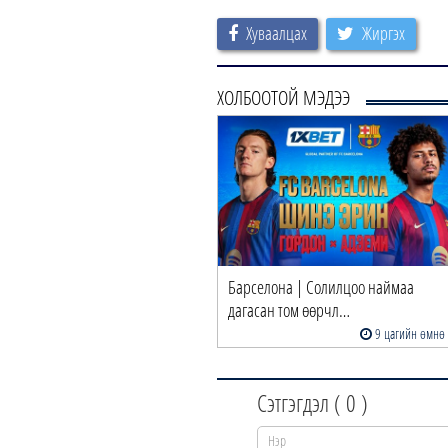
Хуваалцах
Жиргэх
ХОЛБООТОЙ МЭДЭЭ
Барселона | Солилцоо наймаа
дагасан том өөрчл…
9 цагийн өмнө
Сэтгэгдэл (
0
)