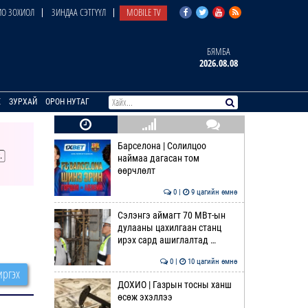
О ЗОХИОЛ
ЗИНДАА СЭТГҮҮЛ
MOBILE TV
БЯМБА
2026.08.08
E
ЗУРХАЙ
ОРОН НУТАГ
Барселона | Солилцоо
наймаа дагасан том
өөрчлөлт
0 |
9 цагийн өмнө
Сэлэнгэ аймагт 70 МВт-ын
дулааны цахилгаан станц
ирэх сард ашиглалтад …
0 |
10 цагийн өмнө
ргэх
ДОХИО | Газрын тосны ханш
өсөж эхэллээ