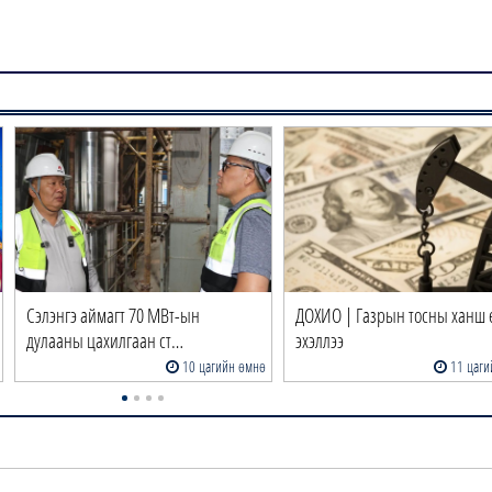
Сэлэнгэ аймагт 70 МВт-ын
ДОХИО | Газрын тосны ханш 
дулааны цахилгаан ст…
эхэллээ
10 цагийн өмнө
11 цаги