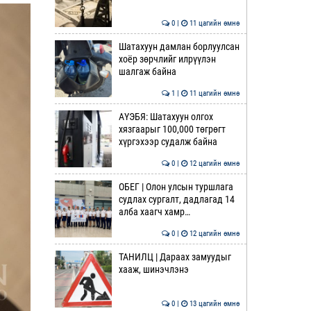
0 |
11 цагийн өмнө
Шатахуун дамлан борлуулсан
хоёр зөрчлийг илрүүлэн
шалгаж байна
1 |
11 цагийн өмнө
АҮЭБЯ: Шатахуун олгох
хязгаарыг 100,000 төгрөгт
хүргэхээр судалж байна
0 |
12 цагийн өмнө
ОБЕГ | Олон улсын туршлага
судлах сургалт, дадлагад 14
алба хаагч хамр…
0 |
12 цагийн өмнө
ТАНИЛЦ | Дараах замуудыг
хааж, шинэчлэнэ
0 |
13 цагийн өмнө