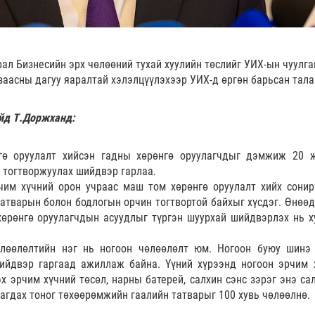
ал Бизнесийн эрх чөлөөний тухай хуулийн төслийг УИХ-ын чуулг
заасны дагуу яаралтай хэлэлцүүлэхээр УИХ-д өргөн барьсан тал
йд Т.Доржханд:
гө оруулалт хийсэн гадны хөрөнгө оруулагчдыг дэмжиж 20 
 тогтворжуулах шийдвэр гарлаа.
рчим хүчний орон учраас маш том хөрөнгө оруулалт хийх сонир
татварын болон бодлогын орчин тогтвортой байхыг хүсдэг. Өнөөд
хөрөнгө оруулагчдын асуудлыг түргэн шуурхай шийдвэрлэх нь х
өлөөлөлтийн нэг нь ногоон чөлөөлөлт юм. Ногоон буюу шинэ
ийдвэр гаргаад ажиллаж байна. Үүний хүрээнд ногоон эрчим 
х эрчим хүчний төсөл, нарны батерей, салхин сэнс зэрэг энэ са
агдах тоног төхөөрөмжийн гаалийн татварыг 100 хувь чөлөөлнө.