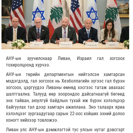
АНУ-ын зуучилснаар Ливан, Израил гал зогсоох
тохиролцоонд хүрчээ.
АНУ-ын төрийн департментын нийтэлсэн хамтарсан
мэдэгдэлд, гал зогсоох нь Хезболлагийн зүгээс гал бүрэн
зогсоох, цэргүүдээ Ливаны өмнөд хэсгээс татаж авахаас
шалтгаална. Талууд өөр хоорондоо дайсагнаагүй бөгөөд
энх тайван, аюулгүй байдлын тухай иж бүрэн хэлэлцээр
байгуулах тал дээр хамтарч ажиллана. Энэ талаарх яриа
хэлэлцээг зургаадугаар сарын 22-оос хойших эхний долоо
хоногт хийхээр товложээ.
Ливан улс АНУ-ын дэмжлэгтэй тус улсын нутаг дэвсгэрт