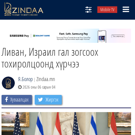
Mobile TV
НИЙТЛЭЛЧИД
ТВ8
Ливан, Израил гал зогсоох
ӨГЛӨӨНИЙ СОНИН
АУДИО ЗОХИОЛ
тохиролцоонд хүрчээ
ЗИНДАА СЭТГҮҮЛ
Я.Болор
Zindaa.mn
|
2026 оны 06 сарын 04
Хуваалцах
Жиргэх