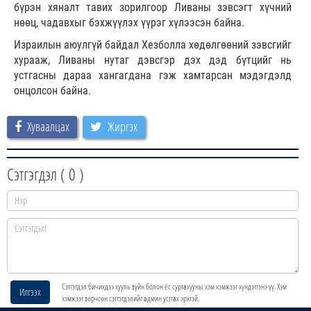
бүрэн хяналт тавих зорилгоор Ливаны зэвсэгт хүчний
нөөц, чадавхыг бэхжүүлэх үүрэг хүлээсэн байна.
Израилын аюулгүй байдал Хезболла хөдөлгөөний зэвсгийг
хурааж, Ливаны нутаг дэвсгэр дэх дэд бүтцийг нь
устгасны дараа хангагдана гэж хамтарсан мэдэгдэлд
онцолсон байна.
Хуваалцах
Жиргэх
Сэтгэгдэл (
0
)
Сэтгэгдэл бичихдээ хууль зүйн болон ёс суртахууны хэм хэмжээг хүндэтгэнэ үү. Хэм
Илгээх
хэмжээг зөрчсөн сэтгэгдэлийг админ устгах эрхтэй.