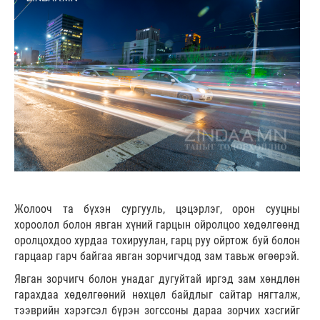
Жолооч та бүхэн сургууль, цэцэрлэг, орон сууцны
хороолол болон явган хүний гарцын ойролцоо хөдөлгөөнд
оролцохдоо хурдаа тохируулан, гарц руу ойртож буй болон
гарцаар гарч байгаа явган зорчигчдод зам тавьж өгөөрэй.
Явган зорчигч болон унадаг дугуйтай иргэд зам хөндлөн
гарахдаа хөдөлгөөний нөхцөл байдлыг сайтар нягталж,
тээврийн хэрэгсэл бүрэн зогссоны дараа зорчих хэсгийг