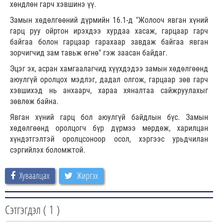
хөндлөн гарч хэвшинэ үү.
Замын хөдөлгөөний дүрмийн 16.1-д "Жолооч явган хүний
гарц руу ойртон ирэхдээ хурдаа хасаж, гарцаар гарч
байгаа болон гарцаар гарахаар завдаж байгаа явган
зорчигчид зам тавьж өгнө" гэж заасан байдаг.
Эцэг эх, асран хамгаалагчид хүүхдэдээ замын хөдөлгөөнд
аюулгүй оролцох мэдлэг, дадал олгож, гарцаар зөв гарч
хэвшихэд нь анхаарч, хараа хяналтаа сайжруулахыг
зөвлөж байна.
Явган хүний гарц бол аюулгүй байдлын бүс. Замын
хөдөлгөөнд оролцогч бүр дүрмээ мөрдөж, харилцан
хүндэтгэлтэй оролцсоноор осол, хэргээс урьдчилан
сэргийлэх боломжтой.
Хуваалцах
Жиргэх
Сэтгэгдэл (
1
)