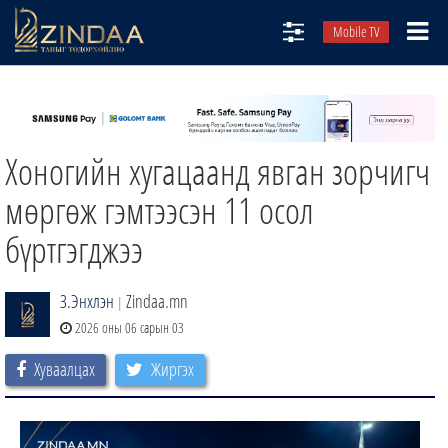
Mobile TV
НИЙТЛЭЛЧИД
ТВ8
Хоногийн хугацаанд явган зорчигч
ӨГЛӨӨНИЙ СОНИН
АУДИО ЗОХИОЛ
мөргөж гэмтээсэн 11 осол
ЗИНДАА СЭТГҮҮЛ
бүртгэгджээ
З.Энхлэн
Zindaa.mn
|
2026 оны 06 сарын 03
Хуваалцах
Жиргэх