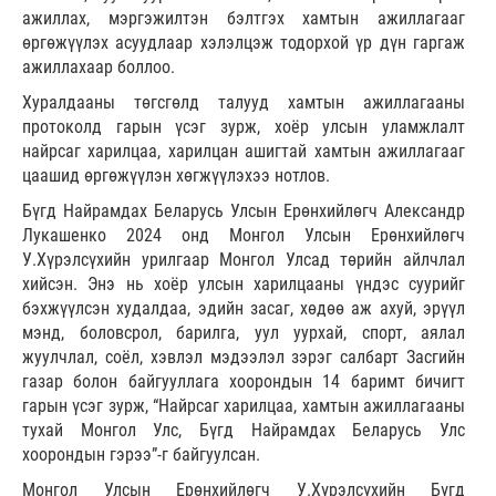
ажиллах, мэргэжилтэн бэлтгэх хамтын ажиллагааг
өргөжүүлэх асуудлаар хэлэлцэж тодорхой үр дүн гаргаж
ажиллахаар боллоо.
Хуралдааны төгсгөлд талууд хамтын ажиллагааны
протоколд гарын үсэг зурж, хоёр улсын уламжлалт
найрсаг харилцаа, харилцан ашигтай хамтын ажиллагааг
цаашид өргөжүүлэн хөгжүүлэхээ нотлов.
Бүгд Найрамдах Беларусь Улсын Ерөнхийлөгч Александр
Лукашенко 2024 онд Монгол Улсын Ерөнхийлөгч
У.Хүрэлсүхийн урилгаар Монгол Улсад төрийн айлчлал
хийсэн. Энэ нь хоёр улсын харилцааны үндэс суурийг
бэхжүүлсэн худалдаа, эдийн засаг, хөдөө аж ахуй, эрүүл
мэнд, боловсрол, барилга, уул уурхай, спорт, аялал
жуулчлал, соёл, хэвлэл мэдээлэл зэрэг салбарт Засгийн
газар болон байгууллага хоорондын 14 баримт бичигт
гарын үсэг зурж, “Найрсаг харилцаа, хамтын ажиллагааны
тухай Монгол Улс, Бүгд Найрамдах Беларусь Улс
хоорондын гэрээ”-г байгуулсан.
Монгол Улсын Ерөнхийлөгч У.Хүрэлсүхийн Бүгд