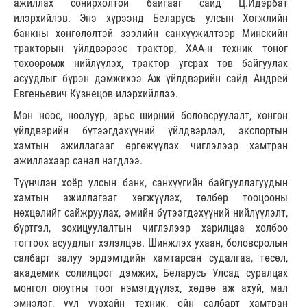
ажиллах сонирхолтой байгааг сайд Ц.Идэрбат
илэрхийлэв. Энэ хүрээнд Беларусь улсын Хөгжлийн
банкны хөнгөлөлтэй зээлийн санхүүжилтээр Минскийн
тракторын үйлдвэрээс трактор, ХАА-н техник тоног
төхөөрөмж нийлүүлэх, трактор угсрах төв байгуулах
асуудлыг бүрэн дэмжихээ Аж үйлдвэрийн сайд Андрей
Евгеньевич Кузнецов илэрхийллээ.
Мөн ноос, ноолуур, арьс ширний боловсруулалт, хөнгөн
үйлдвэрийн бүтээгдэхүүний үйлдвэрлэл, экспортын
хамтын ажиллагааг өргөжүүлэх чиглэлээр хамтран
ажиллахаар санал нэгдлээ.
Түүнчлэн хоёр улсын банк, санхүүгийн байгууллагуудын
хамтын ажиллагааг хөгжүүлэх, төлбөр тооцооны
нөхцөлийг сайжруулах, эмийн бүтээгдэхүүний нийлүүлэлт,
бүртгэл, зохицуулалтын чиглэлээр харилцаа холбоо
тогтоох асуудлыг хэлэлцэв. Шинжлэх ухаан, боловсролын
салбарт залуу эрдэмтдийн хамтарсан судалгаа, төсөл,
академик солилцоог дэмжих, Беларусь Улсад суралцах
монгол оюутны тоог нэмэгдүүлэх, хөдөө аж ахуй, мал
эмнэлэг, уул уурхайн техник, ойн салбарт хамтран