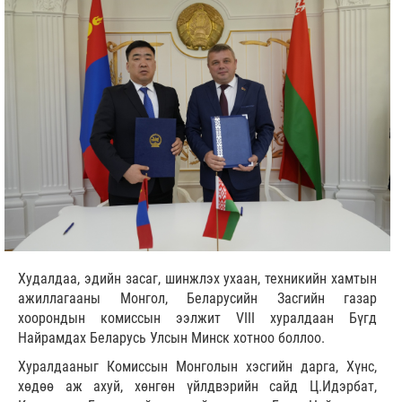
Худалдаа, эдийн засаг, шинжлэх ухаан, техникийн хамтын
ажиллагааны Монгол, Беларусийн Засгийн газар
хоорондын комиссын ээлжит VIII хуралдаан Бүгд
Найрамдах Беларусь Улсын Минск хотноо боллоо.
Хуралдааныг Комиссын Монголын хэсгийн дарга, Хүнс,
хөдөө аж ахуй, хөнгөн үйлдвэрийн сайд Ц.Идэрбат,