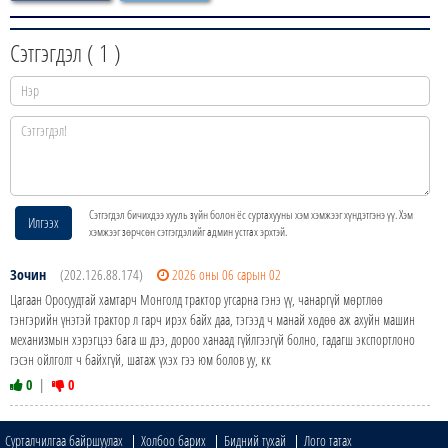
Сэтгэгдэл (
1
)
Сэтгэгдэл бичихдээ хууль зүйн болон ёс суртахууны хэм хэмжээг хүндэтгэнэ үү. Хэм
Илгээх
хэмжээг зөрчсөн сэтгэгдэлийг админ устгах эрхтэй.
Зочин
(202.126.88.174)
2026 оны 06 сарын 02
Цагаан Оросуудтай хамтарч Монголд трактор угсарна гэнэ үү, чанаргүй мөртлөө
тэнгэрийн үнэтэй трактор л гарч ирэх байх даа, тэгээд ч манай хөдөө аж ахуйн машин
механизмын хэрэгцээ бага ш дээ, дороо ханаад гүйлгээгүй болно, гадагш экспортлоно
гэсэн ойлголт ч байхгүй, шатаж үхэх гээ юм болов уу, кк
0
|
0
Сурталчилгаа байршуулах
Холбоо барих
Бидний тухай
Лого татах