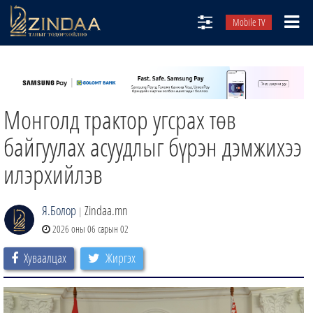
Mobile TV
НИЙТЛЭЛЧИД
ТВ8
Монголд трактор угсрах төв
ӨГЛӨӨНИЙ СОНИН
АУДИО ЗОХИОЛ
байгуулах асуудлыг бүрэн дэмжихээ
ЗИНДАА СЭТГҮҮЛ
илэрхийлэв
Я.Болор
Zindaa.mn
|
2026 оны 06 сарын 02
Хуваалцах
Жиргэх