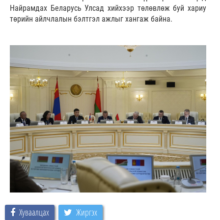
Найрамдах Беларусь Улсад хийхээр төлөвлөж буй хариу
төрийн айлчлалын бэлтгэл ажлыг хангаж байна.
Хуваалцах
Жиргэх