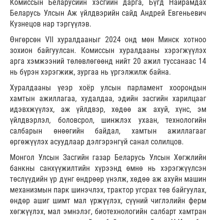
Комиссын Беларусийн хэсгийн дарга, Бүгд Найрамдах
Беларусь Улсын Аж үйлдвэрийн сайд Андрей Евгеньевич
Кузнецов нар тэргүүлэв.
Өнгөрсөн VII хуралдааныг 2024 онд мөн Минск хотноо
зохион байгуулсан. Комиссын хуралдааны хэрэгжүүлэх
арга хэмжээний төлөвлөгөөнд нийт 20 ажил туссанаас 14
нь бүрэн хэрэгжиж, зургаа нь үргэлжилж байна.
Хуралдааны үеэр хоёр улсын парламент хоорондын
хамтын ажиллагаа, худалдаа, эдийн засгийн харилцааг
идэвхжүүлэх, аж үйлдвэр, хөдөө аж ахуй, хүнс, эм
үйлдвэрлэл, боловсрол, шинжлэх ухаан, технологийн
салбарын өнөөгийн байдал, хамтын ажиллагааг
өргөжүүлэх асуудлаар дэлгэрэнгүй санал солилцов.
Монгол Улсын Засгийн газар Беларусь Улсын Хөгжлийн
банкны санхүүжилтийн хүрээнд өмнө нь хэрэгжүүлсэн
төслүүдийн үр дүнг өндрөөр үнэлж, хөдөө аж ахуйн машин
механизмын парк шинэчлэх, трактор угсрах төв байгуулах,
өндөр ашиг шимт мал үржүүлэх, сүүний чиглэлийн ферм
хөгжүүлэх, мал эмнэлэг, биотехнологийн салбарт хамтран