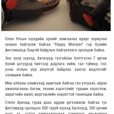
Олон Улсын хүүхдийн эрхийг хамгаалах өдөрт зориулан
зохион байгуулж байгаа “Happy Monster” гэр бүлийн
фестивальд Онцгой байдлын байгууллага оролцож байна.
Энэ үеэр хүүхэд, багачууд тусгайлан бэлтгэсэн 7 өртөө
бүхий цэгүүдэд биетээр дадлага хийж, гал түймэр, гол,
усны ослын үед аюулгүй байдлаа хангах мэдлэгийг
эзэмшиж байна.
Мөн албаны хэмжээнд ашиглаж байгаа гал унтраах, аврах
ажиллагааны багаж, техник хэрэгслийг туршин хэрэглэж,
аврагчийн ажил, мэргэжлийн онцлогтой танилцаж байна.
Степп Аренад гурав дахь өдрөө үргэлжилж байгаа тус
фестивалд оролцсон 500 гаруй хүүхэд багачууд, 300 орчим
эцэг эх, асран хамгаалагчдад гамшгаас урьдчилан