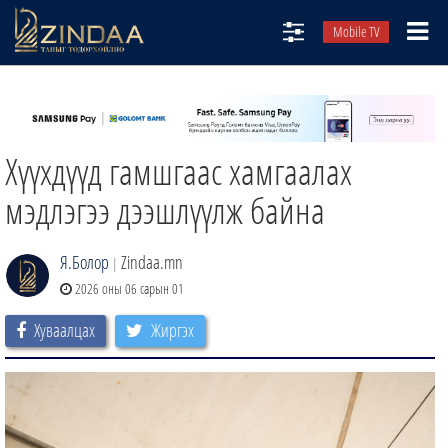
Mobile TV
НИЙТЛЭЛЧИД
ТВ8
Хүүхдүүд гамшгаас хамгаалах
ӨГЛӨӨНИЙ СОНИН
АУДИО ЗОХИОЛ
мэдлэгээ дээшлүүлж байна
ЗИНДАА СЭТГҮҮЛ
Я.Болор
Zindaa.mn
|
2026 оны 06 сарын 01
Хуваалцах
Жиргэх