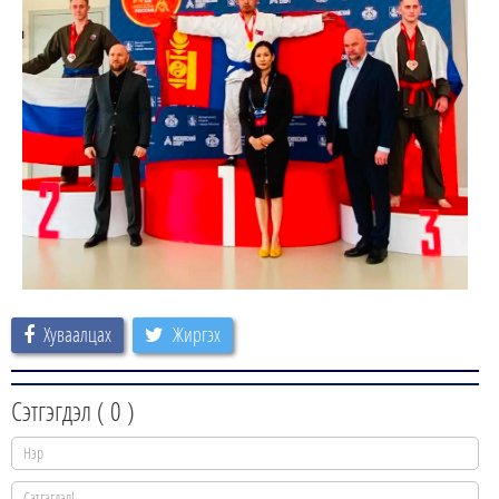
Хуваалцах
Жиргэх
Сэтгэгдэл (
0
)