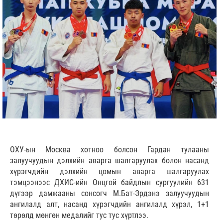
ОХУ-ын Москва хотноо болсон Гардан тулааны
залуучуудын дэлхийн аварга шалгаруулах болон насанд
хүрэгчдийн дэлхийн цомын аварга шалгаруулах
тэмцээнээс ДХИС-ийн Онцгой байдлын сургуулийн 631
дүгээр дамжааны сонсогч М.Бат-Эрдэнэ залуучуудын
ангилалд алт, насанд хүрэгчдийн ангилалд хүрэл, 1+1
төрөлд мөнгөн медалийг тус тус хүртлээ.