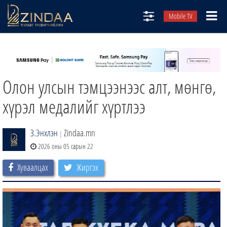
Mobile TV
НИЙТЛЭЛЧИД
ТВ8
Олон улсын тэмцээнээс алт, мөнгө,
ӨГЛӨӨНИЙ СОНИН
АУДИО ЗОХИОЛ
хүрэл медалийг хүртлээ
ЗИНДАА СЭТГҮҮЛ
З.Энхлэн
Zindaa.mn
|
2026 оны 05 сарын 22
Хуваалцах
Жиргэх