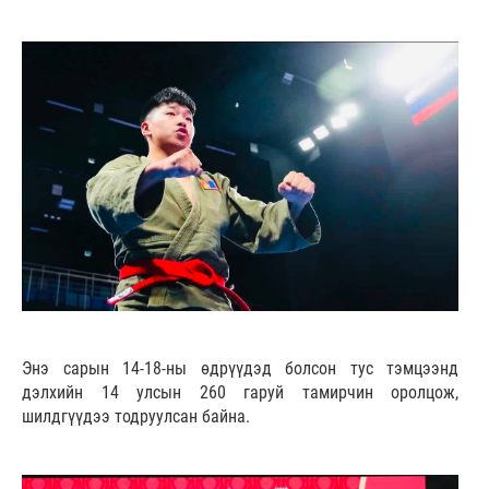
Энэ сарын 14-18-ны өдрүүдэд болсон тус тэмцээнд
дэлхийн 14 улсын 260 гаруй тамирчин оролцож,
шилдгүүдээ тодруулсан байна.