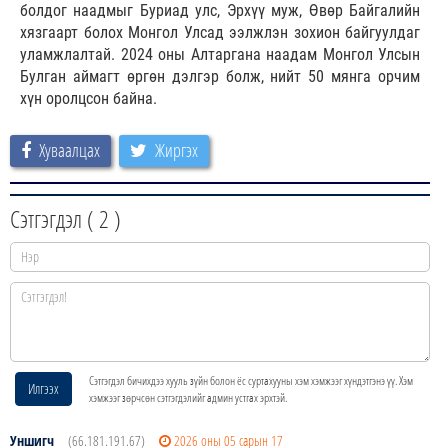
болдог наадмыг Буриад улс, Эрхүү муж, Өвөр Байгалийн
хязгаарт болох Монгол Улсад ээлжлэн зохион байгуулдаг
уламжлалтай. 2024 оны Алтаргана наадам Монгол Улсын
Булган аймагт өргөн дэлгэр болж, нийт 50 мянга орчим
хүн оролцсон байна.
Хуваалцах
Жиргэх
Сэтгэгдэл (
2
)
Сэтгэгдэл бичихдээ хууль зүйн болон ёс суртахууны хэм хэмжээг хүндэтгэнэ үү. Хэм
Илгээх
хэмжээг зөрчсөн сэтгэгдэлийг админ устгах эрхтэй.
Уншигч
(66.181.191.67)
2026 оны 05 сарын 17