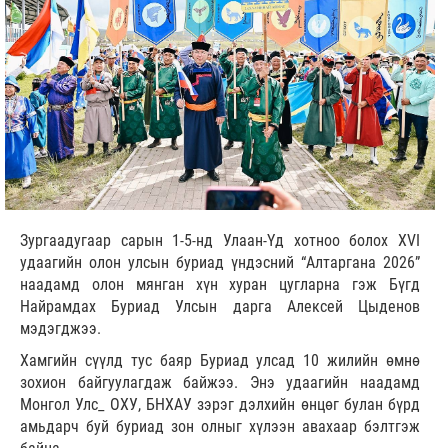
Зургаадугаар сарын 1-5-нд Улаан-Үд хотноо болох XVI
удаагийн олон улсын буриад үндэсний “Алтаргана 2026”
наадамд олон мянган хүн хуран цугларна гэж Бүгд
Найрамдах Буриад Улсын дарга Алексей Цыденов
мэдэгджээ.
Хамгийн сүүлд тус баяр Буриад улсад 10 жилийн өмнө
зохион байгуулагдаж байжээ. Энэ удаагийн наадамд
Монгол Улс_ ОХУ, БНХАУ зэрэг дэлхийн өнцөг булан бүрд
амьдарч буй буриад зон олныг хүлээн авахаар бэлтгэж