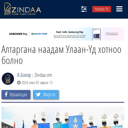
Mobile TV
НИЙТЛЭЛЧИД
ТВ8
Алтаргана наадам Улаан-Үд хотноо
ӨГЛӨӨНИЙ СОНИН
АУДИО ЗОХИОЛ
болно
ЗИНДАА СЭТГҮҮЛ
Я.Болор
Zindaa.mn
|
2026 оны 05 сарын 13
Хуваалцах
Жиргэх