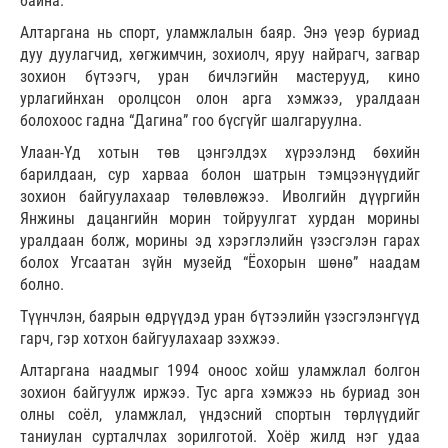
байна.
Алтаргана нь спорт, уламжлалын баяр. Энэ үеэр буриад
дуу дуулагчид, хөгжимчин, зохиолч, яруу найрагч, загвар
зохион бүтээгч, уран бичлэгийн мастерууд, кино
урлагийнхан оролцсон олон арга хэмжээ, уралдаан
болохоос гадна “Дагина” гоо бүсгүйг шалгаруулна.
Улаан-Үд хотын төв цэнгэлдэх хүрээлэнд бөхийн
барилдаан, сур харваа болон шатрын тэмцээнүүдийг
зохион байгуулахаар төлөвлөжээ. Иволгийн дүүргийн
Янжины дацангийн морин тойруулгат хурдан морины
уралдаан болж, морины эд хэрэглэлийн үзэсгэлэн гарах
болох Угсаатан зүйн музейд “Ёохорын шөнө” наадам
болно.
Түүнчлэн, баярын өдрүүдэд уран бүтээлийн үзэсгэлэнгүүд
гарч, гэр хотхон байгуулахаар зэхжээ.
Алтаргана наадмыг 1994 оноос хойш уламжлал болгон
зохион байгуулж иржээ. Тус арга хэмжээ нь буриад зон
олны соёл, уламжлал, үндэсний спортын төрлүүдийг
таниулан сурталчлах зорилготой. Хоёр жилд нэг удаа