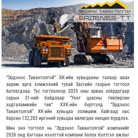
“Эрдэнэс Тавантолгой” ХК-ийн хувьцааны талаар авах
зарим арга хэмжээний тухай Засгийн газрын тогтоол
батлагдлаа. Тус тогтоолоор 2025 оны арван хоёрдугаар
сарын 31-ний байдлаар “Үнэт цаасны төвлөрсөн
хадгаламжийн төв” ХХК-ийн бүртгэлд “Эрдэнэс
Тавантолгой” ХК-ийн хувьцаа эзэмшиж байгаад нас
барсан 132,203 иргэний хувьцаа өвлөгдөх нөхцөл бүрдлээ.
Мөн энэ тогтоол нь "Эрдэнэс Тавантолгой" компанийг
2026 онд багтаан нээлттэй компани болох бэлтгэл ажлыг