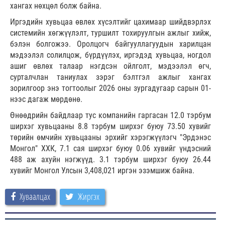
хангах нөхцөл болж байна.
Иргэдийн хувьцаа өвлөх хүсэлтийг цахимаар шийдвэрлэх
системийн хөгжүүлэлт, туршилт тохируулгын ажлыг хийж,
бэлэн болгожээ. Оролцогч байгууллагуудын харилцан
мэдээлэл солилцож, бүрдүүлэх, иргэдэд хувьцаа, ногдол
ашиг өвлөх талаар нэгдсэн ойлголт, мэдээлэл өгч,
сурталчлан таниулах зэрэг бэлтгэл ажлыг хангах
зорилгоор энэ тогтоолыг 2026 оны зургадугаар сарын 01-
нээс дагаж мөрдөнө.
Өнөөдрийн байдлаар тус компанийн гаргасан 12.0 тэрбум
ширхэг хувьцааны 8.8 тэрбум ширхэг буюу 73.50 хувийг
төрийн өмчийн хувьцааны эрхийг хэрэгжүүлэгч "Эрдэнэс
Монгол" ХХК, 7.1 сая ширхэг буюу 0.06 хувийг үндэсний
488 аж ахуйн нэгжүүд. 3.1 тэрбум ширхэг буюу 26.44
хувийг Монгол Улсын 3,408,021 иргэн эзэмшиж байна.
Хуваалцах
Жиргэх