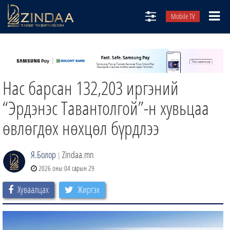
Mobile TV
НИЙТЛЭЛЧИД
ТВ8
Нас барсан 132,203 иргэний
ӨГЛӨӨНИЙ СОНИН
АУДИО ЗОХИОЛ
“Эрдэнэс Тавантолгой”-н хувьцаа
ЗИНДАА СЭТГҮҮЛ
өвлөгдөх нөхцөл бүрдлээ
Я.Болор
Zindaa.mn
|
2026 оны 04 сарын 29
Хуваалцах
Жиргэх