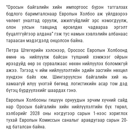
“Оросын байгалийн хийн импортоос бүрэн татгалзах
бодлого баримталснаар Европын Холбоо аж үйлдвэрээ
чөлөөт уналтад оруулж, ажилгүйдлийг эрс нэмэгдүүлж,
олон улсын тавцанд өрсөлдөх чадвараа эргэлт
буцалтгүйгээр алдана” гэж тус намын хэвлэлийн албанаас
тараасан мэдэгдэлд онцолсон байна.
Петра Штегерийн хэлснээр, Оросоос Европын Холбоонд
өмнө нь нийлүүлж байсан түлшний хэмжээг ойрын
ирээдүйд өөр эх сурвалжаас нөхөн нийлүүлэх боломжгүй
ажээ. Тэгээд ч ийм нийлүүлэлтийн эдийн засгийн нөхцөл
хүндхэн байх юм. Шингэрүүлсэн байгалийн хий нь
хамаагүй илүү үнэтэй бөгөөд логистикийн асар том дэд
бүтэц бүрдүүлэхийг шаардах гэнэ.
Европын Холбооны гишүүн орнуудын эрчим хүчний сайд
нар Оросын байгалийн хийн нийлүүлэлтийн бүх төрөл,
хэлбэрийг 2028 оны нэгдүгээр сарын 1-нээс хориглох
тухай Европын Комиссын саналыг аравдугаар сарын 20-
нд баталсан байна.