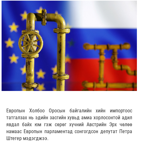
Европын Холбоо Оросын байгалийн хийн импортоос
татгалзах нь эдийн засгийн хувьд амиа хорлосонтой адил
явдал байх юм гэж сөрөг хүчний Австрийн Эрх чөлөө
намаас Европын парламентад сонгогдсон депутат Петра
Штегер мэдэгджээ.