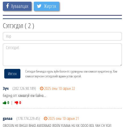
Хуваалцах
Жиргэх
Сэтгэгдэл (
2
)
Сэтгэгдэл бичихдээ хууль зүйн болон ёс суртахууны хэм хэмжээг хүндэтгэнэ үү. Хэм
Илгээх
хэмжээг зөрчсөн сэтгэгдэлийг админ устгах эрхтэй.
Зүч
(202.126.90.189)
2025 оны 10 сарын 22
бидэнд огт хамаагүй юм байна...
0
|
0
ganaa
(178.174.229.45)
2025 оны 10 сарын 21
OROSIIN HII BHGUI BHAD AMIDRAAD IRDEN YUMAA HU KK ODOO BOL YAH CH YGYI