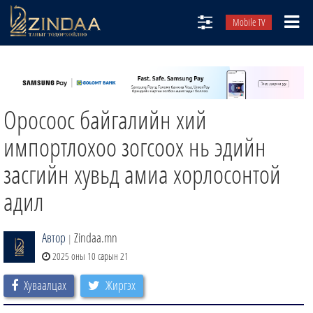
Mobile TV
НИЙТЛЭЛЧИД
ТВ8
Оросоос байгалийн хий
ӨГЛӨӨНИЙ СОНИН
АУДИО ЗОХИОЛ
импортлохоо зогсоох нь эдийн
ЗИНДАА СЭТГҮҮЛ
засгийн хувьд амиа хорлосонтой
адил
Автор
Zindaa.mn
|
2025 оны 10 сарын 21
Хуваалцах
Жиргэх