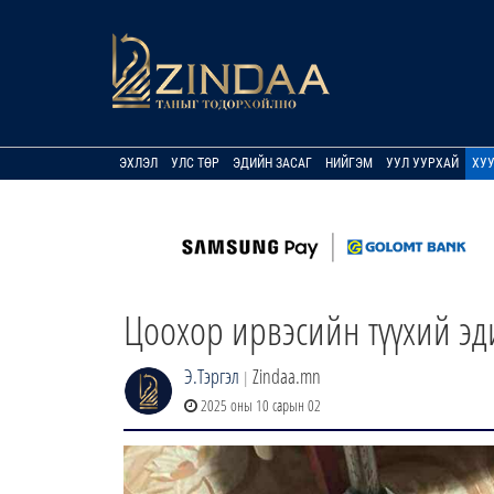
ЭХЛЭЛ
УЛС ТӨР
ЭДИЙН ЗАСАГ
НИЙГЭМ
УУЛ УУРХАЙ
ХУ
Цоохор ирвэсийн түүхий эд
Э.Тэргэл
Zindaa.mn
|
2025 оны 10 сарын 02