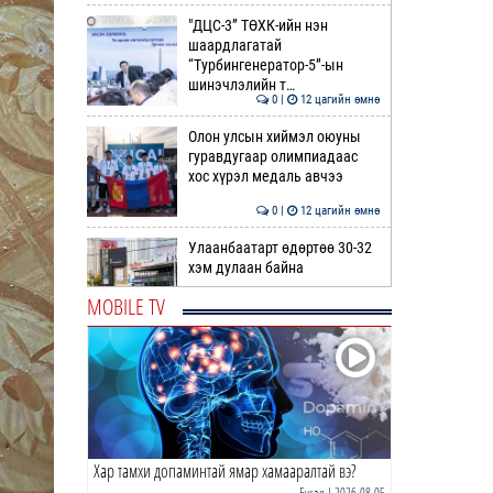
"ДЦС-3” ТӨХК-ийн нэн
шаардлагатай
“Турбингенератор-5”-ын
шинэчлэлийн т…
0 |
12 цагийн өмнө
Олон улсын хиймэл оюуны
гуравдугаар олимпиадаас
хос хүрэл медаль авчээ
0 |
12 цагийн өмнө
Улаанбаатарт өдөртөө 30-32
хэм дулаан байна
MOBILE TV
0 |
13 цагийн өмнө
ДОРНЫН ЗУРХАЙ | Морь,
нохой жилтнээ аливаа үйлийг
хийхэд эерэг сайн
0 |
13 цагийн өмнө
Хар тамхи допаминтай ямар хамааралтай вэ?
ӨГЛӨӨНИЙ МЭНД!
Бусад
| 2026-08-05