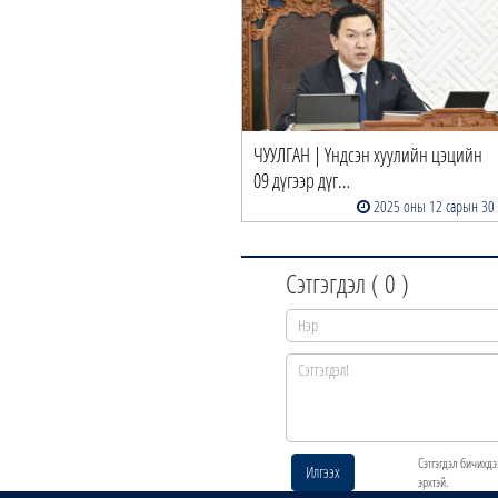
ЧУУЛГАН | Үндсэн хуулийн цэцийн
09 дүгээр дүг…
2025 оны 12 сарын 30
Сэтгэгдэл (
0
)
Сэтгэгдэл бичихдэ
Илгээх
эрхтэй.