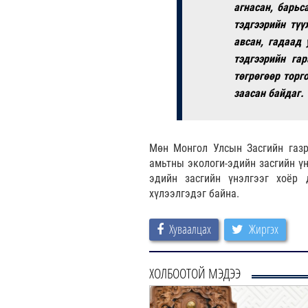
агнасан, барьс
тэдгээрийн түү
авсан, гадаад 
тэдгээрийн гар
төгрөгөөр торго
заасан байдаг.
Мөн Монгол Улсын Засгийн газр
амьтны экологи-эдийн засгийн үн
эдийн засгийн үнэлгээг хоёр 
хүлээлгэдэг байна.
Хуваалцах
Жиргэх
ХОЛБООТОЙ МЭДЭЭ