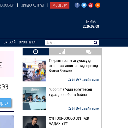
О ЗОХИОЛ
ЗИНДАА СЭТГҮҮЛ
MOBILE TV
БЯМБА
2026.08.08
E
ЗУРХАЙ
ОРОН НУТАГ
Газрын тосны агуулахууд
эхнээсээ ашиглалтад ороход
бэлэн болжээ
0 |
7 цагийн өмнө
жээ
“Cop time”-ийн өргөтгөсөн
хуралдаан болж байна
ргэх
0 |
9 цагийн өмнө
ХҮН ӨӨРӨӨСӨӨ ЗУГТАЖ
ЧАДАХ УУ?