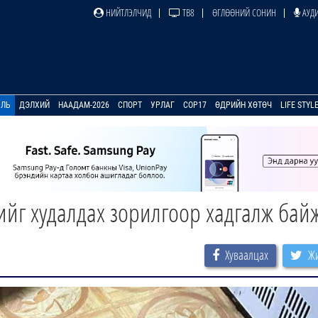
НИЙТЛЭЛЧИД
ТВ8
ӨГЛӨӨНИЙ СОНИН
АУДИ
УЛЬ
ДЭЛХИЙ
НААДАМ-2026
СПОРТ
УРЛАГ
COP17
ӨДРИЙН ХӨТӨЧ
LIFE STYL
ийг худалдах зорилгоор хадгалж бай
Хуваалцах
Жи