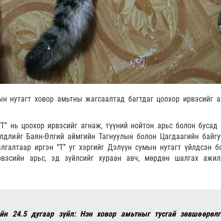
н нутагт ховор амьтны жагсаалтад багтдаг цоохор ирвэсийг а
Т” нь цоохор ирвэсийг агнаж, түүний нойтон арьс болон бусад 
лдлийг Баян-Өлгий аймгийн Тагнуулын болон Цагдаагийн байгу
лгалтаар иргэн “Т” уг хэргийг Дэлүүн сумын нутагт үйлдсэн б
рвэсийн арьс, эд зүйлсийг хураан авч, мөрдөн шалгах ажил
ийн 24.5 дугаар зүйл: Нэн ховор амьтныг тусгай зөвшөөрөлг