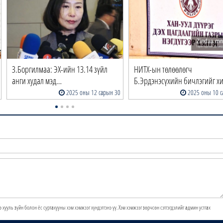
З.Боргилмаа: ЭХ-ийн 13.14 зүйл
НИТХ-ын төлөөлөгч
анги худал мэд…
Б.Эрдэнэсүхийн бичлэгийг х
2025 оны 12 сарын 30
2025 оны 10 с
э хууль зүйн болон ёс суртахууны хэм хэмжээг хүндэтгэнэ үү. Хэм хэмжээг зөрчсөн сэтгэгдэлийг админ устгах