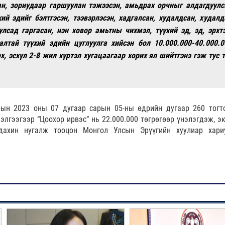
ан, зориудаар гаршуулан тэжээсэн, амьдрах орчныг алдагдуулс
хий эдийг бэлтгэсэн, тээвэрлэсэн, хадгалсан, худалдсан, худалд
улсад гаргасан, нэн ховор амьтны чихмэл, түүхий эд, эд, эрхтэ
алтай түүхий эдийн цуглуулга хийсэн бол 10.000.000-40.000.0
х, эсхүл 2-8 жил хүртэл хугацаагаар хорих ял шийтгэнэ гэж тус т
ын 2023 оны 07 дугаар сарын 05-ны өдрийн дугаар 260 тогт
элгээгээр “Цоохор ирвэс” нь 22.000.000 төгрөгөөр үнэлэгдэж, эк
дахин нугалж тооцон Монгол Улсын Эрүүгийн хуулиар хари