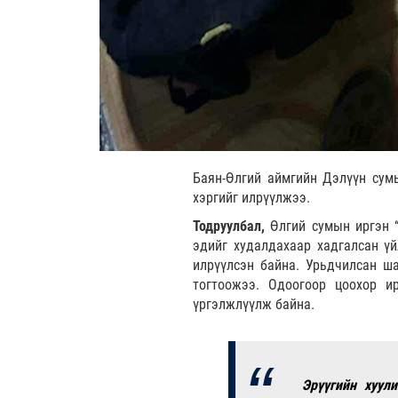
Баян-Өлгий аймгийн Дэлүүн сумы
хэргийг илрүүлжээ.
Тодруулбал,
Өлгий сумын иргэн “
эдийг худалдахаар хадгалсан үй
илрүүлсэн байна. Урьдчилсан ша
тогтоожээ. Одоогоор цоохор и
үргэлжлүүлж байна.
Эрүүгийн хуул