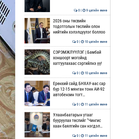
0 |
9 цагийн өмнө
2026 оны төсвийн
тодотголын төслийн олон
нийтийн хэлэлцүүлэг боллоо
0 |
10 цагийн өмнө
СЭРЭМЖЛҮҮЛЭГ | Бамбай
хоншоорт могойнд
хатгуулахаас сэргийлнэ үү!
0 |
10 цагийн өмнө
Ерөнхий сайд БНХАУ-аас сар
бүр 12-15 мянган тонн АИ-92
автобензин тогт…
0 |
11 цагийн өмнө
Улаанбаатарын утааг
бууруулах төслийг “Чингис
хаан баялгийн сан нэгдэл…
0 |
11 цагийн өмнө