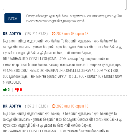
Сэтгэгдэл бичихдээ хууль зүйн болон ёс суртахууны хэм хэмжээг хүндэтгэнэ үү. Хэм
Илгээх
хэмжээг зөрчсөн сэтгэгдэлийг админ устгах эрхтэй.
DR. ADITYA
(197.211.63.83)
2025 оны 03 сарын 18
Бид олон нийтэд мэдээлэхийг хүсч байна; Та бөөрийг худалдахыг хүсч байна уу? Та
санхүүгийн хямралын улмаас бөөрийг зарж борлуулах боломжийг эрэлхийлж байна уу,
юу хийхээ мэдэхгүй байна уу? Дараа нь бидэнтэй холбоо бариад
DR.PRADHAN.UROLOGIST.LT.COL@GMAIL.COM хаягаар бид танд бөөрнийх нь
хэмжээгээр санал болгох болно. Яагаад гэвэл манай эмнэлэгт бөөрний дутагдалд орж,
91424323800802. имэйл: DR.PRADHAN.UROLOGIST.LT.COL@GMAIL.COM Yнэ: $780,
000 (Долоон зуун, Наян мянган доллар) APPLY TO SELL YOUR KIDNEY FOR MONEY NOW
$ 780,000.00
0
|
0
DR. ADITYA
(197.211.63.83)
2025 оны 03 сарын 18
Бид олон нийтэд мэдээлэхийг хүсч байна; Та бөөрийг худалдахыг хүсч байна уу? Та
санхүүгийн хямралын улмаас бөөрийг зарж борлуулах боломжийг эрэлхийлж байна уу,
юу хийхээ мэдэхгүй байна уу? Дараа нь бидэнтэй холбоо бариад
DR.PRADHAN.UROLOGIST.LT.COL@GMAIL.COM хаягаар бид танд бөөрнийх нь