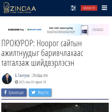
Mobile TV
НИЙТЛЭЛЧИД
ТВ8
ПРОКУРОР: Ноорог сайтын
ӨГЛӨӨНИЙ СОНИН
АУДИО ЗОХИОЛ
ажилтнуудыг баривчлахаас
ЗИНДАА СЭТГҮҮЛ
татгалзаж шийдвэрлэсэн
Б.Гантуяа
Zindaa.mn
|
2025 оны 03 сарын 18
Хуваалцах
Жиргэх