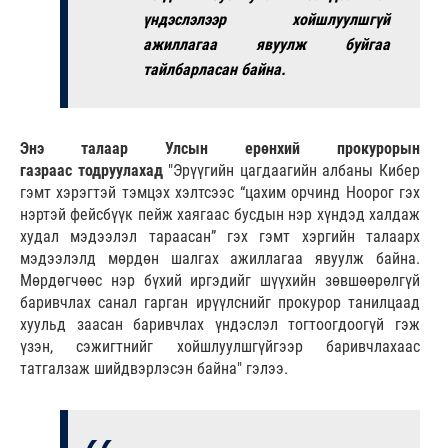
үндэслэлээр хойшлуулшгүй
ажиллагаа явуулж буйгаа
тайлбарласан байна.
Энэ талаар Улсын ерөнхий прокурорын
газраас тодруулахад
"Эрүүгийн цагдаагийн албаны Кибер
гэмт хэрэгтэй тэмцэх хэлтсээс “цахим орчинд Ноорог гэх
нэртэй фейсбүүк пейж хаягаас бусдын нэр хүндэд халдаж
худал мэдээлэл тараасан” гэх гэмт хэргийн талаарх
мэдээлэлд мөрдөн шалгах ажиллагаа явуулж байна.
Мөрдөгчөөс нэр бүхий иргэдийг шүүхийн зөвшөөрөлгүй
баривчлах санал гарган ирүүлснийг прокурор танилцаад
хуульд заасан баривчлах үндэслэл тогтоогдоогүй гэж
үзэн, сэжигтнийг хойшлуулшгүйгээр баривчлахаас
татгалзаж шийдвэрлэсэн байна" гэлээ.