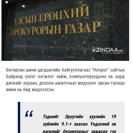
Өнгөрсөн шөнө цагдаагийн байгууллагаас "Ноорог" сайтын
байранд үзлэг нэгжлэг хийж, компьютеруудынх нь хард
дискийг хураан, долоон ажилтнаас мэдүүлэг авсан талаар
өмнө нь бид мэдээлсэн.
Тэднийг Эрүүгийн хуулийн 19
зүйлийн 9.1-т заасан Үндэсний эв
нэгдлийг бусниулахыг завдсан гэх