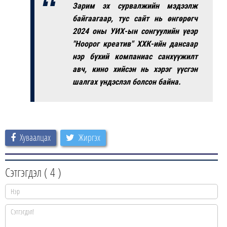
Зарим эх сурвалжийн мэдээлж
байгаагаар,
тус сайт нь өнгөрөгч
2024 оны УИХ-ын сонгуулийн үеэр
"Ноорог креатив" ХХК-ийн дансаар
нэр бүхий компаниас санхүүжилт
авч, кино хийсэн нь хэрэг үүсгэн
шалгах үндэслэл болсон байна.
Хуваалцах
Жиргэх
Сэтгэгдэл (
4
)