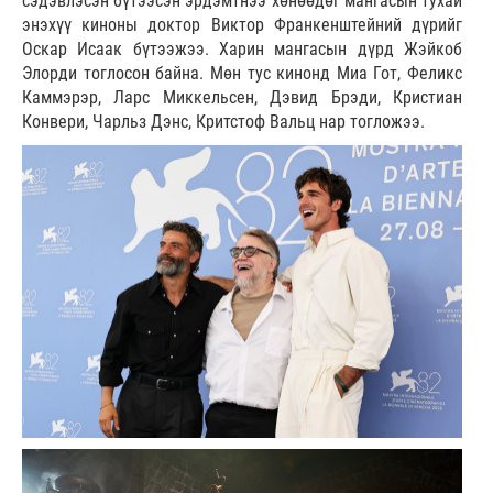
сэдэвлэсэн бүтээсэн эрдэмтнээ хөнөөдөг мангасын тухай
энэхүү киноны доктор Виктор Франкенштейний дүрийг
Оскар Исаак бүтээжээ. Харин мангасын дүрд Жэйкоб
Элорди тоглосон байна. Мөн тус кинонд Миа Гот, Феликс
Каммэрэр, Ларс Миккельсен, Дэвид Брэди, Кристиан
Конвери, Чарльз Дэнс, Критстоф Вальц нар тогложээ.