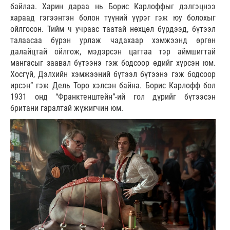
байлаа. Харин дараа нь Борис Карлоффыг дэлгэцнээ
хараад гэгээнтэн болон түүний үүрэг гэж юу болохыг
ойлгосон. Тийм ч учраас таатай нөхцөл бүрдээд, бүтээл
талаасаа бүрэн урлаж чадахаар хэмжээнд өргөн
далайцтай ойлгож, мэдэрсэн цагтаа тэр аймшигтай
мангасыг заавал бүтээнэ гэж бодсоор өдийг хүрсэн юм.
Хосгүй, Дэлхийн хэмжээний бүтээл бүтээнэ гэж бодсоор
ирсэн” гэж Дель Торо хэлсэн байна. Борис Карлофф бол
1931 онд “Франктенштейн”-ий гол дүрийг бүтээсэн
британи гаралтай жүжигчин юм.