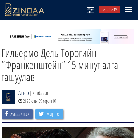
Mobile TV
НИЙТЛЭЛЧИД
ТВ8
Гильермо Дель Торогийн
ӨГЛӨӨНИЙ СОНИН
АУДИО ЗОХИОЛ
“Франкенштейн” 15 минут алга
ЗИНДАА СЭТГҮҮЛ
ташуулав
Автор
Zindaa.mn
|
2025 оны 09 сарын 01
Хуваалцах
Жиргэх