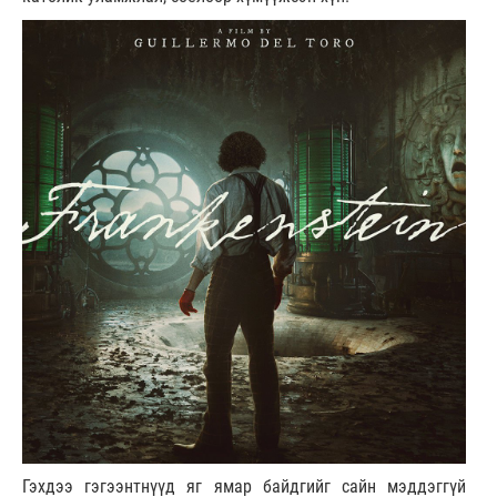
Гэхдээ гэгээнтнүүд яг ямар байдгийг сайн мэддэггүй