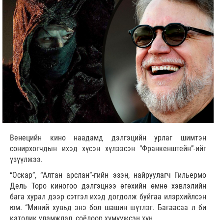
Венецийн кино наадамд дэлгэцийн урлаг шимтэн
сонирхогчдын ихэд хүсэн хүлээсэн “Франкенштейн”-ийг
үзүүлжээ.
“Оскар”, “Алтан арслан”-гийн эзэн, найруулагч Гильермо
Дель Торо киногоо дэлгэцнээ өгөхийн өмнө хэвлэлийн
бага хурал дээр сэтгэл ихэд догдолж буйгаа илэрхийлсэн
юм. “Миний хувьд энэ бол шашин шүтлэг. Багаасаа л би
католик уламжлал, соёлоор хүмүүжсэн хүн.