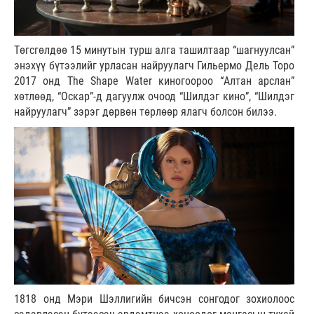
Төгсгөлдөө 15 минутын турш алга ташилтаар “шагнуулсан”
энэхүү бүтээлийг урласан найруулагч Гильермо Дель Торо
2017 онд
The Shape Water
киногоороо “Алтан арслан”
хөтлөөд, “Оскар”-д дагуулж очоод “Шилдэг кино”, “Шилдэг
найруулагч” зэрэг дөрвөн төрлөөр ялагч болсон билээ.
1818 онд Мэри Шэллигийн бичсэн сонгодог зохиолоос