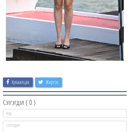
Хуваалцах
Жиргэх
Сэтгэгдэл (
0
)