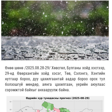
Өнөө шөнө /2025.08.28-29/ Хөвсгөл, Булганы хойд хэсгээр,
29-нд Өвөрхангайн хойд хэсэг, Төв, Сэлэнгэ, Хэнтийн
нутгаар бороо, дуу цахилгаантай аадар бороо орох тул
болзошгүй мөндөр, аянга цахилгаан, үерийн аюулаас
сэрэмжтэй байхыг анхааруулж байна.