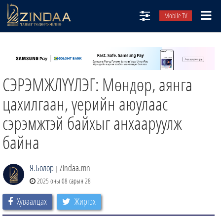
Mobile TV
НИЙТЛЭЛЧИД
ТВ8
СЭРЭМЖЛҮҮЛЭГ: Мөндөр, аянга
ӨГЛӨӨНИЙ СОНИН
АУДИО ЗОХИОЛ
цахилгаан, үерийн аюулаас
ЗИНДАА СЭТГҮҮЛ
сэрэмжтэй байхыг анхааруулж
байна
Я.Болор
Zindaa.mn
|
2025 оны 08 сарын 28
Хуваалцах
Жиргэх