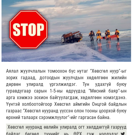
Аялал жуулчлалын томоохон бүс нутаг "Хөвсгөл нуур"-ыг
зорих гадаад, дотоодын жуулчдын хөдөлгөөн жилийн
дөрвөн улиралд үргэлжилдэг. Тун удахгүй буюу
гуравдугаар сарын 1-5-ны өдрүүдэд "Мөсний баяр"-ын
арга хэмжээ зохион байгуулагдаж, хөдөлгөөн нэмэгдэнэ.
Үүнтэй холбоотойгоор Хөвсгөл аймгийн Онцгой байдлын
газраас "Хөвсгөл нууранд үүссэн олон тооны цоорхой буюу
өрхний талаарх сэрэмжлүүлэг"-ийг гаргасан байна.
Хөвсгөл нууранд өвлийн улиралд огт хөлддөггүй газрууд
байдаг бөгөөд түүнийг нь ӨРХ гэж нэрлэдэг.