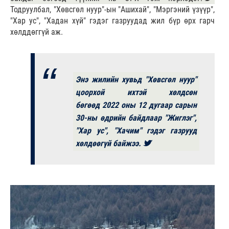
Тодруулбал, "Хөвсгөл нуур"-ын "Ашихай", "Мэргэний үзүүр",
"Хар ус", "Хадан хүй" гэдэг газруудад жил бүр өрх гарч
хөлддөггүй аж.
Энэ жилийн хувьд "Хөвсгөл нуур"
цоорхой ихтэй хөлдсөн
бөгөөд 2022 оны 12 дугаар сарын
30-ны өдрийн байдлаар "Жиглэг",
"Хар ус", "Хачим" гэдэг газрууд
хөлдөөгүй байжээ.