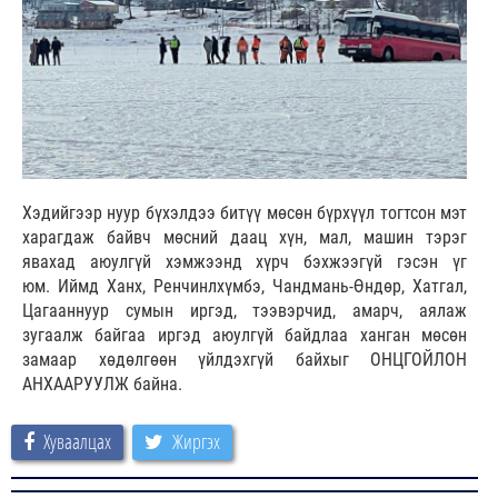
Хэдийгээр нуур бүхэлдээ битүү мөсөн бүрхүүл тогтсон мэт
харагдаж байвч мөсний даац хүн, мал, машин тэрэг
явахад аюулгүй хэмжээнд хүрч бэхжээгүй гэсэн үг
юм. Иймд Ханх, Ренчинлхүмбэ, Чандмань-Өндөр, Хатгал,
Цагааннуур сумын иргэд, тээвэрчид, амарч, аялаж
зугаалж байгаа иргэд аюулгүй байдлаа ханган мөсөн
замаар хөдөлгөөн үйлдэхгүй байхыг ОНЦГОЙЛОН
АНХААРУУЛЖ байна.
Хуваалцах
Жиргэх