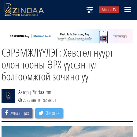
Mobile TV
НИЙТЛЭЛЧИД
ТВ8
СЭРЭМЖЛҮҮЛЭГ: Хөвсгөл нуурт
ӨГЛӨӨНИЙ СОНИН
АУДИО ЗОХИОЛ
олон тооны ӨРХ үүссэн тул
ЗИНДАА СЭТГҮҮЛ
болгоомжтой зочино уу
Автор
Zindaa.mn
|
2023 оны 01 сарын 04
Хуваалцах
Жиргэх