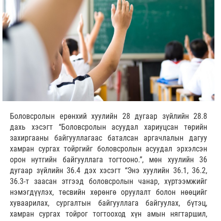
Боловсролын ерөнхий хуулийн 28 дугаар зүйлийн 28.8
дахь хэсэгт “Боловсролын асуудал хариуцсан төрийн
захиргааны байгууллагаас баталсан аргачлалын дагуу
хамран сургах тойргийг боловсролын асуудал эрхэлсэн
орон нутгийн байгууллага тогтооно.”, мөн хуулийн 36
дугаар зүйлийн 36.4 дэх хэсэгт “Энэ хуулийн 36.1, 36.2,
36.3-т заасан этгээд боловсролын чанар, хүртээмжийг
нэмэгдүүлэх, төсвийн хөрөнгө оруулалт болон нөөцийг
хуваарилах, сургалтын байгууллага байгуулах, бүтэц,
хамран сургах тойрог тогтооход хүн амын нягтаршил,