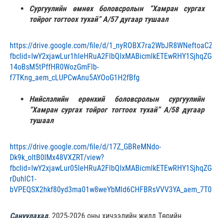
Сургуулийн өмнөх боловсролын “Хамран сургах
тойрог тогтоох тухай” А/57 дугаар тушаал
https://drive.google.com/file/d/1_nyROBX7ra2WbJR8WNeftoaCZy
fbclid=IwY2xjawLur1hleHRuA2FlbQIxMABicmlkETEwRHY1SjhqZGp
14oBsM5tPffHR0WozGmFlb-
f7TKng_aem_cLUPCwAnu5AYOoG1H2fBfg
Нийслэлийн ерөнхий боловсролын сургуулийн
“Хамран сургах тойрог тогтоох тухай” А/58 дугаар
тушаал
https://drive.google.com/file/d/17Z_GBReMNdo-
Dk9k_oltB0lMx48VXZRT/view?
fbclid=IwY2xjawLur05leHRuA2FlbQIxMABicmlkETEwRHY1SjhqZG
rDuhlC1-
bVPEQSX2hkf80yd3ma01w8weYbMld6CHFBRsVVV3YA_aem_7T06
Сануулахад,
2025-2026 оны хичээлийн жилд Төрийн