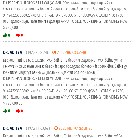
DR.PRADHAN.UROLOGIST.LT.COL@GMAIL.COM хаягаар бид танд бөөрнийх нь
хэмжээгээр санал болгох болно. Яагаад гэвэл манай эмнэлэгт бөөрний дутагдалд орж,
91424323800802. имэйл: DR.PRADHAN.UROLOGIST.LT.COL@GMAIL.COM Yнэ: $780,
000 (Долоон зуун, Наян мянган доллар) APPLY TO SELL YOUR KIDNEY FOR MONEY NOW
$ 780,000.00
0
|
0
DR. ADITYA
(102.89.68.74)
2025 оны 08 сарын 05
Бид олон нийтэд мэдээлэхийг хүсч байна; Та бөөрийг худалдахыг хүсч байна уу? Та
санхүүгийн хямралын улмаас бөөрийг зарж борлуулах боломжийг эрэлхийлж байна уу,
юу хийхээ мэдэхгүй байна уу? Дараа нь бидэнтэй холбоо бариад
DR.PRADHAN.UROLOGIST.LT.COL@GMAIL.COM хаягаар бид танд бөөрнийх нь
хэмжээгээр санал болгох болно. Яагаад гэвэл манай эмнэлэгт бөөрний дутагдалд орж,
91424323800802. имэйл: DR.PRADHAN.UROLOGIST.LT.COL@GMAIL.COM Yнэ: $780,
000 (Долоон зуун, Наян мянган доллар) APPLY TO SELL YOUR KIDNEY FOR MONEY NOW
$ 780,000.00
0
|
0
DR. ADITYA
(197.211.63.62)
2025 оны 07 сарын 28
Бид олон нийтэд мэдээлэхийг хүсч байна; Та бөөрийг худалдахыг хүсч байна уу? Та