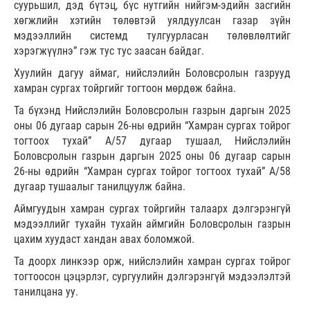
суурьшил, дэд бүтэц, бүс нутгийн нийгэм-эдийн засгийн
хөгжлийн хэтийн төлөвтэй уялдуулсан газар зүйн
мэдээллийн системд тулгуурласан төлөвлөлтийг
хэрэгжүүлнэ” гэж тус тус заасан байдаг.
Хуулийн дагуу аймаг, нийслэлийн Боловсролын газрууд
хамран сургах тойргийг тогтоон мөрдөж байна.
Та бүхэнд Нийслэлийн Боловсролын газрын даргын 2025
оны 06 дугаар сарын 26-ны өдрийн “Хамран сургах тойрог
тогтоох тухай” А/57 дугаар тушаал, Нийслэлийн
Боловсролын газрын даргын 2025 оны 06 дугаар сарын
26-ны өдрийн “Хамран сургах тойрог тогтоох тухай” А/58
дугаар тушаалыг танилцуулж байна.
Аймгуудын хамран сургах тойргийн талаарх дэлгэрэнгүй
мэдээллийг тухайн тухайн аймгийн Боловсролын газрын
цахим хуудаст хандан авах боломжой.
Та доорх линкээр орж, нийслэлийн хамран сургах тойрог
тогтоосон цэцэрлэг, сургуулийн дэлгэрэнгүй мэдээлэлтэй
танилцана уу.