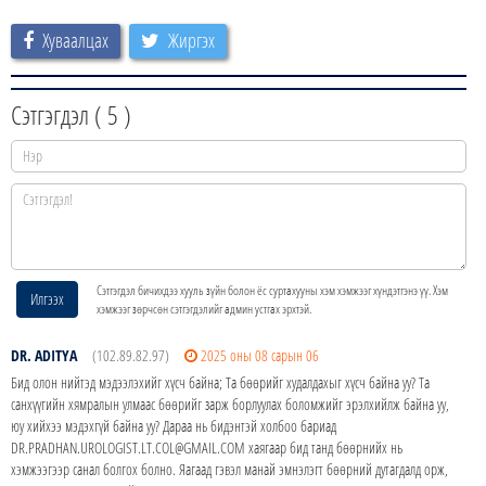
Хуваалцах
Жиргэх
Сэтгэгдэл (
5
)
Сэтгэгдэл бичихдээ хууль зүйн болон ёс суртахууны хэм хэмжээг хүндэтгэнэ үү. Хэм
Илгээх
хэмжээг зөрчсөн сэтгэгдэлийг админ устгах эрхтэй.
DR. ADITYA
(102.89.82.97)
2025 оны 08 сарын 06
Бид олон нийтэд мэдээлэхийг хүсч байна; Та бөөрийг худалдахыг хүсч байна уу? Та
санхүүгийн хямралын улмаас бөөрийг зарж борлуулах боломжийг эрэлхийлж байна уу,
юу хийхээ мэдэхгүй байна уу? Дараа нь бидэнтэй холбоо бариад
DR.PRADHAN.UROLOGIST.LT.COL@GMAIL.COM хаягаар бид танд бөөрнийх нь
хэмжээгээр санал болгох болно. Яагаад гэвэл манай эмнэлэгт бөөрний дутагдалд орж,