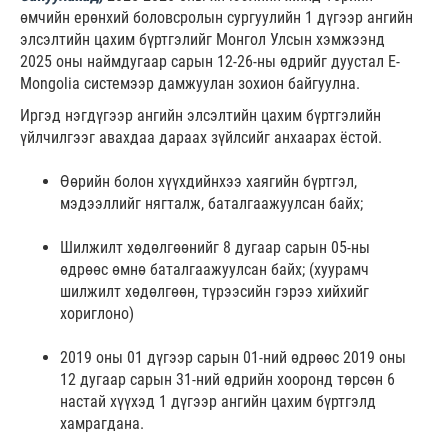
өмчийн ерөнхий боловсролын сургуулийн 1 дүгээр ангийн
элсэлтийн цахим бүртгэлийг Монгол Улсын хэмжээнд
2025 оны наймдугаар сарын 12-26-ны өдрийг дуустал E-
Mongolia системээр дамжуулан зохион байгуулна.
Иргэд нэгдүгээр ангийн элсэлтийн цахим бүртгэлийн
үйлчилгээг авахдаа дараах зүйлсийг анхаарах ёстой.
Өөрийн болон хүүхдийнхээ хаягийн бүртгэл,
мэдээллийг нягталж, баталгаажуулсан байх;
Шилжилт хөдөлгөөнийг 8 дугаар сарын 05-ны
өдрөөс өмнө баталгаажуулсан байх; (хуурамч
шилжилт хөдөлгөөн, түрээсийн гэрээ хийхийг
хориглоно)
2019 оны 01 дүгээр сарын 01-ний өдрөөс 2019 оны
12 дугаар сарын 31-ний өдрийн хооронд төрсөн 6
настай хүүхэд 1 дүгээр ангийн цахим бүртгэлд
хамрагдана.