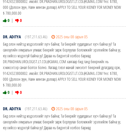
91424323800802. имэйл: DR.PRADHAN.UROLOGIST.LT.COL@GMAIL.COM Yнэ: $780,
000 (Долоон зуун, Наян мянган доллар) APPLY TO SELL YOUR KIDNEY FOR MONEY NOW
$ 780,000.00
0
|
0
DR. ADITYA
(197.211.63.46)
2025 оны 08 сарын 05
Бид олон нийтэд мэдээлэхийг хүсч байна; Та бөөрийг худалдахыг хүсч байна уу? Та
санхүүгийн хямралын улмаас бөөрийг зарж борлуулах боломжийг эрэлхийлж байна уу,
юу хийхээ мэдэхгүй байна уу? Дараа нь бидэнтэй холбоо бариад
DR.PRADHAN.UROLOGIST.LT.COL@GMAIL.COM хаягаар бид танд бөөрнийх нь
хэмжээгээр санал болгох болно. Яагаад гэвэл манай эмнэлэгт бөөрний дутагдалд орж,
91424323800802. имэйл: DR.PRADHAN.UROLOGIST.LT.COL@GMAIL.COM Yнэ: $780,
000 (Долоон зуун, Наян мянган доллар) APPLY TO SELL YOUR KIDNEY FOR MONEY NOW
$ 780,000.00
0
|
0
DR. ADITYA
(197.211.63.46)
2025 оны 08 сарын 05
Бид олон нийтэд мэдээлэхийг хүсч байна; Та бөөрийг худалдахыг хүсч байна уу? Та
санхүүгийн хямралын улмаас бөөрийг зарж борлуулах боломжийг эрэлхийлж байна уу,
юу хийхээ мэдэхгүй байна уу? Дараа нь бидэнтэй холбоо бариад