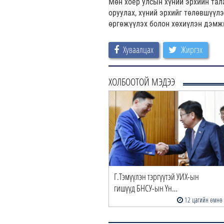
Мөн хоёр улсын хүний эрхийн тал
оруулах, хүний эрхийг төлөвшүүл
өргөжүүлэх болон хөхиүлэн дэмж
Хуваалцах
Жиргэх
ХОЛБООТОЙ МЭДЭЭ
Г.Тэмүүлэн тэргүүтэй УИХ-ын
гишүүд БНСУ-ын Үн…
12 цагийн өмнө