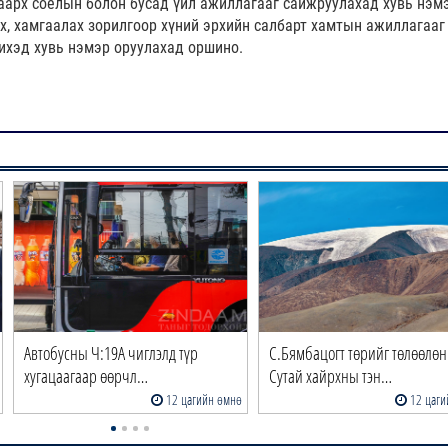
аарх соёлын болон бусад үйл ажиллагааг сайжруулахад хувь нэм
эх, хамгаалах зорилгоор хүний эрхийн салбарт хамтын ажиллагааг
ихэд хувь нэмэр оруулахад оршино.
Автобусны Ч:19А чиглэлд түр
С.Бямбацогт төрийг төлөөлөн
хугацаагаар өөрчл…
Сутай хайрхны тэн…
12 цагийн өмнө
12 цаги