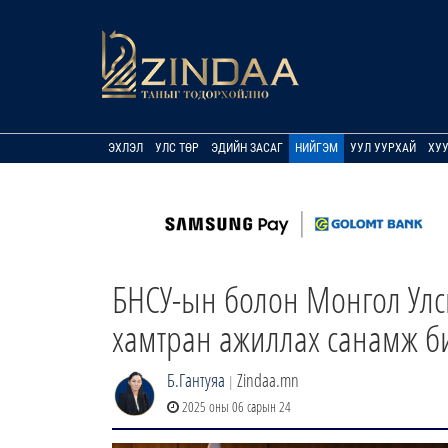
ЭХЛЭЛ
УЛС ТӨР
ЭДИЙН ЗАСАГ
НИЙГЭМ
УУЛ УУРХАЙ
ХУ
БНСУ-ын болон Монгол Улс
хамтран ажиллах санамж б
Б.Гантуяа
Zindaa.mn
|
2025 оны 06 сарын 24