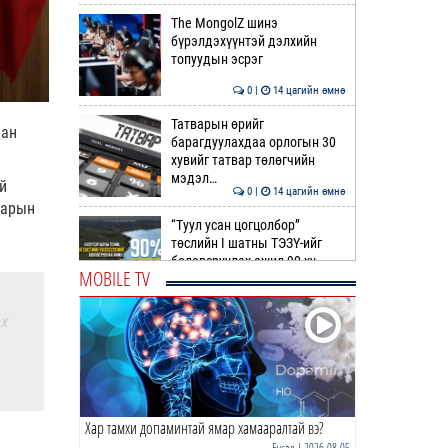
The MongolZ шинэ
бүрэлдэхүүнтэй дэлхийн
топуудын эсрэг
0 |
14 цагийн өмнө
Татварын өрийг
ран
барагдуулахдаа орлогын 30
хувийг татвар төлөгчийн
мэдэл…
й
0 |
14 цагийн өмнө
гарын
“Туул усан цогцолбор”
төслийн I шатны ТЭЗҮ-ийг
боловсруулах ажил 90 ху…
MOBILE TV
0 |
14 цагийн өмнө
х
Нийслэлийн иргэдийн
Төлөөлөгчдийн Хурлын
Ээлжит VIII хуралдаан
эхэллээ
0 |
15 цагийн өмнө
Хар тамхи допаминтай ямар хамааралтай вэ?
ТОО | Гадаад валютын нөөц
7.9 тэрбум ам.доллар давлаа
Бусад
| 2026-08-05