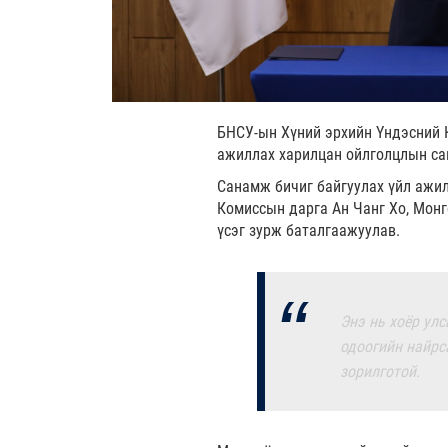
БНСУ-ын Хүний эрхийн Үндэсний 
ажиллах харилцан ойлголцлын са
Санамж бичиг байгуулах үйл ажи
Комиссын дарга Ан Чанг Хо, Мон
үсэг зурж баталгаажуулав.
Энэ нь хоёр ул
одоогийн найрс
зорилготой.