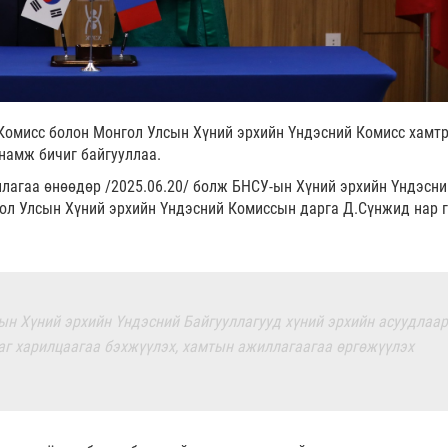
Комисс болон Монгол Улсын Хүний эрхийн Үндэсний Комисс хамт
намж бичиг байгууллаа.
ллагаа өнөөдөр /2025.06.20/ болж БНСУ-ын Хүний эрхийн Үндэсни
гол Улсын Хүний эрхийн Үндэсний Комиссын дарга Д.Сүнжид нар 
сын Хүний эрхийн Үндэсний Байгууллагууд хүний эрхийн асуудлаар
аг харилцаагаа бэхжүүлэх, хамтын ажиллагаагаа өргөжүүлэх