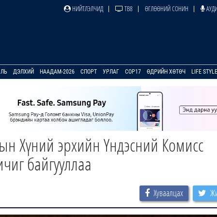
НИЙТЛЭЛЧИД
ТВ8
ӨГЛӨӨНИЙ СОНИН
АУДИ
УЛЬ
ДЭЛХИЙ
НААДАМ-2026
СПОРТ
УРЛАГ
COP17
ӨДРИЙН ХӨТӨЧ
LIFE STYL
ын Хүний эрхийн Үндэсний Комисс
ичиг байгууллаа
Хуваалцах
Жи