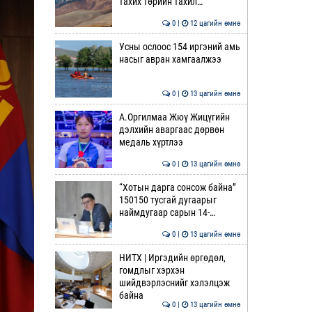
тахих төрийн тахил…
0 |
12 цагийн өмнө
Усны ослоос 154 иргэний амь
насыг авран хамгаалжээ
0 |
13 цагийн өмнө
А.Оргилмаа Жюү Жицүгийн
дэлхийн аваргаас дөрвөн
медаль хүртлээ
0 |
13 цагийн өмнө
“Хотын дарга сонсож байна”
150150 тусгай дугаарыг
наймдугаар сарын 14-…
0 |
13 цагийн өмнө
НИТХ | Иргэдийн өргөдөл,
гомдлыг хэрхэн
шийдвэрлэснийг хэлэлцэж
байна
0 |
13 цагийн өмнө