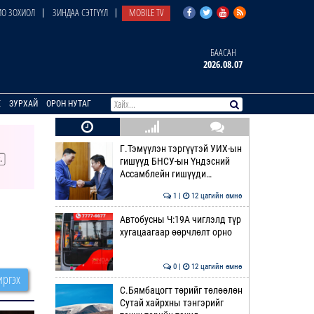
О ЗОХИОЛ
ЗИНДАА СЭТГҮҮЛ
MOBILE TV
БААСАН
2026.08.07
E
ЗУРХАЙ
ОРОН НУТАГ
Г.Тэмүүлэн тэргүүтэй УИХ-ын
гишүүд БНСУ-ын Үндэсний
Ассамблейн гишүүди…
1 |
12 цагийн өмнө
Автобусны Ч:19А чиглэлд түр
хугацаагаар өөрчлөлт орно
0 |
12 цагийн өмнө
ргэх
С.Бямбацогт төрийг төлөөлөн
Сутай хайрхны тэнгэрийг