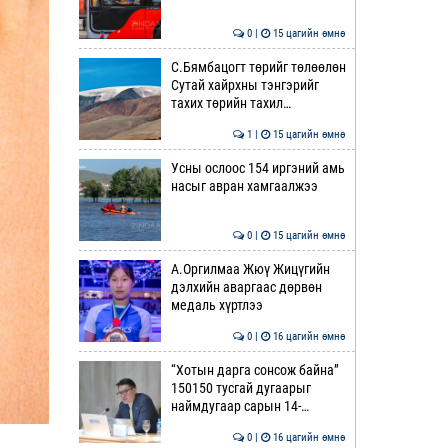
0 |
15 цагийн өмнө
С.Бямбацогт төрийг төлөөлөн
Сутай хайрхны тэнгэрийг
тахих төрийн тахил…
1 |
15 цагийн өмнө
Усны ослоос 154 иргэний амь
насыг авран хамгаалжээ
0 |
15 цагийн өмнө
А.Оргилмаа Жюү Жицүгийн
дэлхийн аваргаас дөрвөн
медаль хүртлээ
0 |
16 цагийн өмнө
“Хотын дарга сонсож байна”
150150 тусгай дугаарыг
наймдугаар сарын 14-…
0 |
16 цагийн өмнө