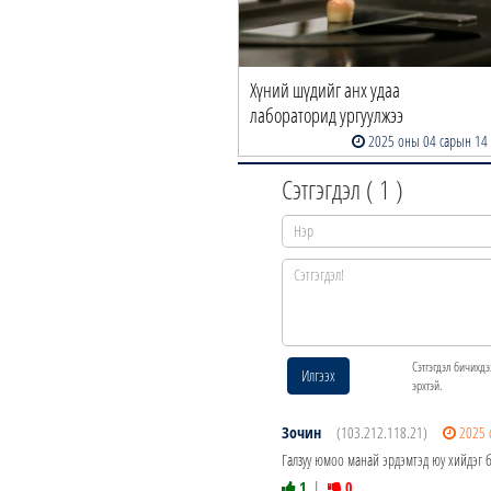
Хүний шүдийг анх удаа
лабораторид ургуулжээ
2025 оны 04 сарын 14
Сэтгэгдэл (
1
)
Сэтгэгдэл бичихдэ
Илгээх
эрхтэй.
Зочин
(103.212.118.21)
2025 
Галзуу юмоо манай эрдэмтэд юу хийдэг 
1
|
0