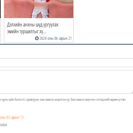
Дэлхийн анхны шүд ургуулах
эмийн туршилтыг хү…
2024 оны 06 сарын 21
э хууль зүйн болон ёс суртахууны хэм хэмжээг хүндэтгэнэ үү. Хэм хэмжээг зөрчсөн сэтгэгдэлийг админ устгах
оны 03 сарын 13
болоо