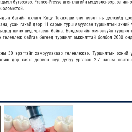
дмэл бүтээжээ. France-Presse агентлагийн мэдээлснээр, эл инн
 боломжтой.
ачдын багийн ахлагч Кацү Такахаши энэ нээлт нь дэлхийд цо
ана, усан гахай дээр 11 сарын турш явуулсан туршилтын эхний 
мьтдад шинэ шүд ургасан байна. Бэлдмэлийн эмнэлзүйн туршилт
р төлөвлөж байгаа бөгөөд туршилт амжилттай болбол 2030 он
сны 30 эрэгтэйг хамруулахаар төлөвлөжээ. Туршилтын эхний 
хойш дор хаяж дөрвөн шүд дутуу ургасан 2-7 насны өвчтөн