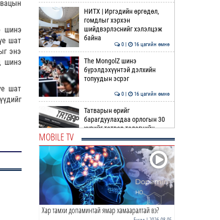
овацын
НИТХ | Иргэдийн өргөдөл,
гомдлыг хэрхэн
о шинэ
шийдвэрлэснийг хэлэлцэж
байна
үе шат
0 |
16 цагийн өмнө
ыг энэ
The MongolZ шинэ
д шинэ
бүрэлдэхүүнтэй дэлхийн
топуудын эсрэг
үе шат
0 |
16 цагийн өмнө
үүдийг
Татварын өрийг
барагдуулахдаа орлогын 30
хувийг татвар төлөгчийн
MOBILE TV
мэдэл…
0 |
17 цагийн өмнө
“Туул усан цогцолбор”
төслийн I шатны ТЭЗҮ-ийг
боловсруулах ажил 90 ху…
0 |
17 цагийн өмнө
Хар тамхи допаминтай ямар хамааралтай вэ?
Нийслэлийн иргэдийн
Төлөөлөгчдийн Хурлын
Бусад
| 2026-08-05