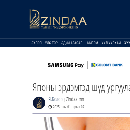
ЭХЛЭЛ
УЛС ТӨР
ЭДИЙН ЗАСАГ
НИЙГЭМ
УУЛ УУРХАЙ
ХУ
Японы эрдэмтэд шүд ургуул
Я.Болор
Zindaa.mn
|
2025 оны 01 сарын 07