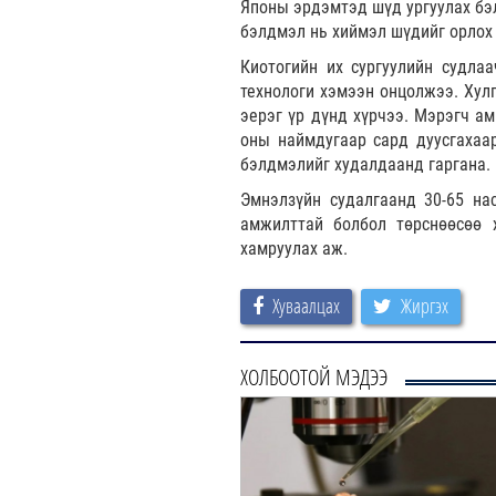
Японы эрдэмтэд шүд ургуулах бэл
бэлдмэл нь хиймэл шүдийг орлох
Киотогийн их сургуулийн судла
технологи хэмээн онцолжээ. Хулг
эерэг үр дүнд хүрчээ. Мэрэгч а
оны наймдугаар сард дуусгахаа
бэлдмэлийг худалдаанд гаргана.
Эмнэлзүйн судалгаанд 30-65 на
амжилттай болбол төрснөөсөө 
хамруулах аж.
Хуваалцах
Жиргэх
ХОЛБООТОЙ МЭДЭЭ