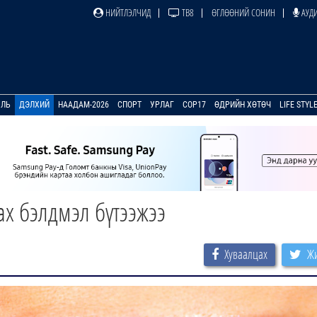
НИЙТЛЭЛЧИД
ТВ8
ӨГЛӨӨНИЙ СОНИН
АУДИ
УЛЬ
ДЭЛХИЙ
НААДАМ-2026
СПОРТ
УРЛАГ
COP17
ӨДРИЙН ХӨТӨЧ
LIFE STYL
ах бэлдмэл бүтээжээ
Хуваалцах
Жи