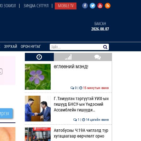
О ЗОХИОЛ
ЗИНДАА СЭТГҮҮЛ
MOBILE TV
БААСАН
2026.08.07
E
ЗУРХАЙ
ОРОН НУТАГ
ӨГЛӨӨНИЙ МЭНД!
0 |
15 минутын өмнө
Г.Тэмүүлэн тэргүүтэй УИХ-ын
гишүүд БНСУ-ын Үндэсний
Ассамблейн гишүүди…
ргэх
1 |
14 цагийн өмнө
Автобусны Ч:19А чиглэлд түр
хугацаагаар өөрчлөлт орно