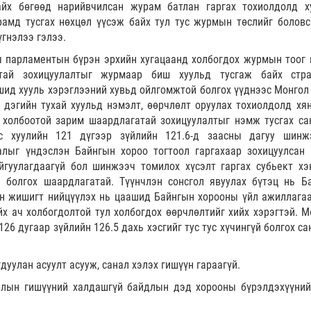
айх бөгөөд нарийвчилсан журам батлан гаргах тохиолдолд х
амд тусгах нөхцөл үүсэж байх тул тус журмын төслийг боловс
үгнэлээ гэлээ.
 парламентын бүрэн эрхийн хугацаанд холбогдох журмын тоог 
атай зохицуулалтыг журмаар биш хуульд тусгаж байх стра
шид хууль хэрэглээний хувьд ойлгомжтой болгох үүднээс Монгол
дэгийн тухай хуульд нэмэлт, өөрчлөлт оруулах тохиолдолд хя
 холбоотой зарим шаардлагатай зохицуулалтыг нэмж тусгах са
ус хуулийн 121 дүгээр зүйлийн 121.6-д заасны дагуу шинж
лыг үндэслэн Байнгын хороо тогтоол гаргахаар зохицуулсан 
йгуулагдаагүй бол шинжээч томилох хүсэлт гаргах субьект хэ
й болгох шаардлагатай. Түүнчлэн сонсгол явуулах бүтэц нь Б
ын жишигт нийцүүлэх нь цаашид Байнгын хорооны үйл ажиллагаа
х ач холбогдолтой тул холбогдох өөрчлөлтийг хийх хэрэгтэй. М
 126 дугаар зүйлийн 126.5 дахь хэсгийг тус тус хүчингүй болгох с
уулан асуулт асууж, санал хэлэх гишүүн гараагүй.
лын гишүүний халдашгүй байдлын дэд хорооны бүрэлдэхүүний