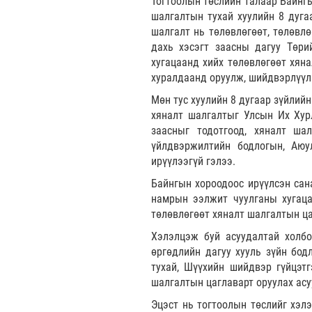
Тогтоолын төслийн талаар Байнг
шалгалтын тухай хуулийн 8 дуга
шалгалт нь төлөвлөгөөт, төлөвлө
дахь хэсэгт заасны дагуу Төр
хугацаанд хийх төлөвлөгөөт хян
хуралдаанд оруулж, шийдвэрлүүл
Мөн тус хуулийн 8 дугаар зүйлийн
хяналт шалгалтыг Улсын Их Хур
заасныг тодотгоод, хяналт ша
үйлдвэржилтийн бодлогын, Аюу
ирүүлээгүй гэлээ.
Байнгын хороодоос ирүүлсэн сан
намрын ээлжит чуулганы хугаца
төлөвлөгөөт хяналт шалгалтын ца
Хэлэлцэж буй асуудалтай холбо
өргөдлийн дагуу хууль зүйн бод
тухай, Шүүхийн шийдвэр гүйцэт
шалгалтын цаглаварт оруулах асу
Эцэст нь тогтоолын төслийг хэл