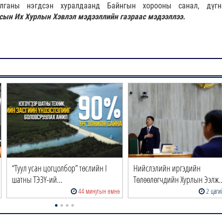
лганы нэгдсэн хуралдаанд Байнгын хорооны санал, дүгн
сын Их Хурлын Хэвлэл мэдээллийн газраас мэдээллээ.
“Туул усан цогцолбор” төслийн I
Нийслэлийн иргэдийн
шатны ТЭЗҮ-ий…
Төлөөлөгчдийн Хурлын Ээлж
44 минутын өмнө
2 цаги