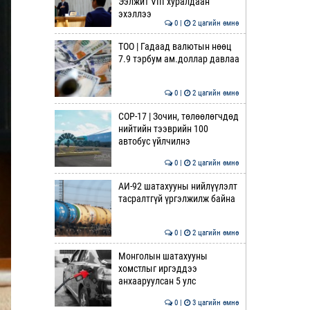
Ээлжит VIII хуралдаан
эхэллээ
0 |
2 цагийн өмнө
ТОО | Гадаад валютын нөөц
7.9 тэрбум ам.доллар давлаа
0 |
2 цагийн өмнө
COP-17 | Зочин, төлөөлөгчдөд
нийтийн тээврийн 100
автобус үйлчилнэ
0 |
2 цагийн өмнө
АИ-92 шатахууны нийлүүлэлт
тасралтгүй үргэлжилж байна
0 |
2 цагийн өмнө
Монголын шатахууны
хомстлыг иргэддээ
анхааруулсан 5 улс
0 |
3 цагийн өмнө