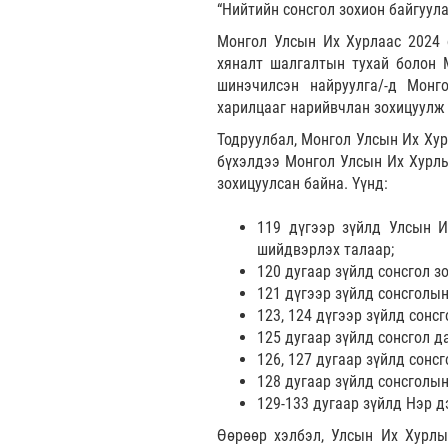
“Нийтийн сонсгол зохион байгуула
Монгол Улсын Их Хурлаас 2024 
хяналт шалгалтын тухай болон 
шинэчилсэн найруулга/-д Монг
харилцааг нарийвчлан зохицуулж 
Тодруулбал, Монгол Улсын Их Хур
бүхэлдээ Монгол Улсын Их Хурлы
зохицуулсан байна. Үүнд:
119 дүгээр зүйлд Улсын И
шийдвэрлэх талаар;
120 дугаар зүйлд сонсгол з
121 дүгээр зүйлд сонсголын
123, 124 дүгээр зүйлд сонсг
125 дугаар зүйлд сонсгол да
126, 127 дугаар зүйлд сонс
128 дугаар зүйлд сонсголын
129-133 дугаар зүйлд Нэр д
Өөрөөр хэлбэл, Улсын Их Хурлы