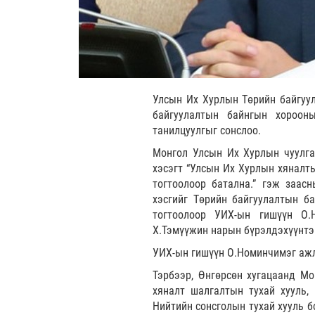
Улсын Их Хурлын Төрийн байгуул
байгуулалтын байнгын хороон
танилцуулгыг сонслоо.
Монгол Улсын Их Хурлын чуулга
хэсэгт “Улсын Их Хурлын хяналт
тогтоолоор батална.” гэж заас
хэсгийг Төрийн байгуулалтын б
тогтоолоор УИХ-ын гишүүн О.Н
Х.Тэмүүжин нарын бүрэлдэхүүнтэ
УИХ-ын гишүүн О.Номинчимэг ажл
Тэрбээр, Өнгөрсөн хугацаанд М
хяналт шалгалтын тухай хууль,
Нийтийн сонсголын тухай хууль б