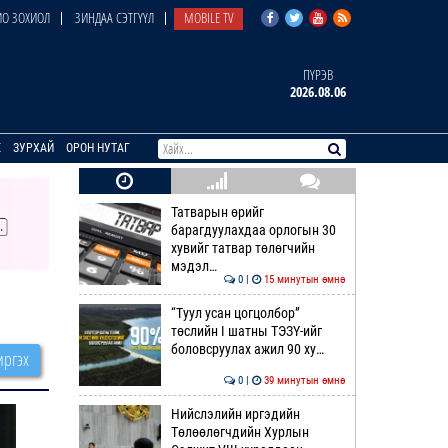
О ЗОХИОЛ
ЗИНДАА СЭТГҮҮЛ
MOBILE TV
ПҮРЭВ
2026.08.06
E
ЗУРХАЙ
ОРОН НУТАГ
Татварын өрийг
барагдуулахдаа орлогын 30
хувийг татвар төлөгчийн
мэдэл…
0 |
15 минутын өмнө
“Туул усан цогцолбор”
төслийн I шатны ТЭЗҮ-ийг
боловсруулах ажил 90 ху…
ргэх
0 |
39 минутын өмнө
Нийслэлийн иргэдийн
Төлөөлөгчдийн Хурлын