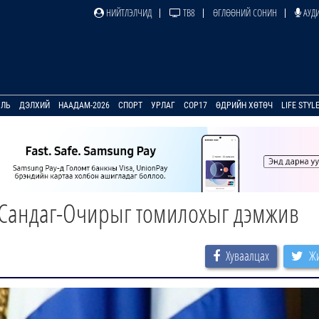
НИЙТЛЭЛЧИД
ТВ8
ӨГЛӨӨНИЙ СОНИН
АУДИ
УЛЬ
ДЭЛХИЙ
НААДАМ-2026
СПОРТ
УРЛАГ
COP17
ӨДРИЙН ХӨТӨЧ
LIFE STYL
.Сандаг-Очирыг томилохыг дэмжив
Хуваалцах
Жи