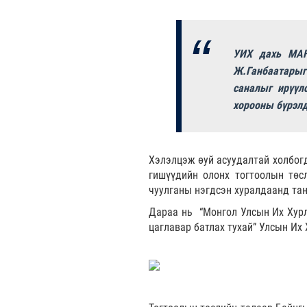
УИХ дахь МАН
Ж.Ганбаатарыг
саналыг ирүүл
хорооны бүрэлд
Хэлэлцэж өуй асуудалтай холбогд
гишүүдийн олонх тогтоолын төс
чуулганы нэгдсэн хуралдаанд тан
Дараа нь “Монгол Улсын Их Хур
цаглавар батлах тухай” Улсын Их