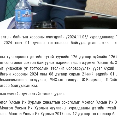
алтын байнгын хорооны өчигдрийн /2024.11.05/ хуралдаанаар 
ы 2024 оны 01 дүгээр тогтоолоор байгуулагдсан ажлын х
ны хуралдааны дэгийн тухай хуулийн 126 дугаар зүйлийн 126.
ын сонсголыг зохион байгуулах нарийвчилсан журмыг Улсын Их 
ныг үндэслэн уг тогтоолын төслийг боловсруулах үүрэг бүхий
айнгын хорооны 2024 оны 08 дугаар сарын 21-ний өдрийн 01 
оминчимэгээр ахлуулан, УИХ-ын гишүүн Ж.Баярмаа, П.Сайн
йгээр байгуулсан юм.
ын хэсгийн дүгнэлтийг танилцуулав.
онгол Улсын Их Хурлын хяналтын сонсголыг Монгол Улсын Их 
 Монгол Улсын Их Хурлын чуулганы хуралдааны дэгийн тухай 
олон Монгол Улсын Их Хурлын 2017 оны 12 дугаар тогтоолоор ба