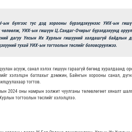
-ын бүлгээс тус дэд хорооны бүрэлдэхүүнээс УИХ-ын гишү
 чөлөөлж, УИХ-ын гишүүн Ц.Сандаг-Очирыг бүрэлдэхүүнд оруул
сний дагуу Улсын Их Хурлын гишүүний халдашгүй байдлын д
эхүүний тухай УИХ-ын тогтоолын төслийг боловсруулжээ.
уулан асууж, санал хэлэх гишүүн гараагүй бөгөөд хуралдаанд ор
лийг хэлэлцэн батлахыг дэмжин, Байнгын хорооны санал, дүгн
илцуулахаар тогтов.
лын 2024 оны намрын ээлжит чуулганы төлөвлөгөөт хяналт шал
 Хурлын тогтоолын төслийг хэлэлцлээ.