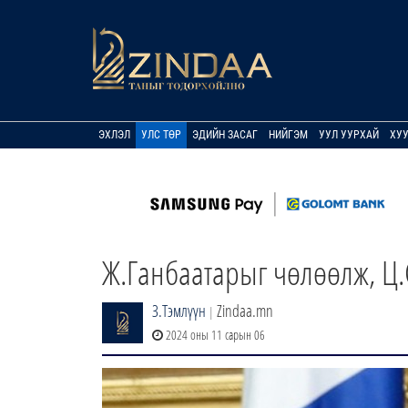
ЭХЛЭЛ
УЛС ТӨР
ЭДИЙН ЗАСАГ
НИЙГЭМ
УУЛ УУРХАЙ
ХУ
Ж.Ганбаатарыг чөлөөлж, Ц
З.Тэмлүүн
Zindaa.mn
|
2024 оны 11 сарын 06