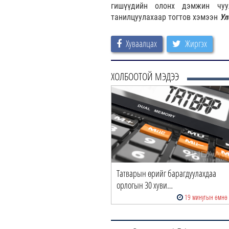
гишүүдийн олонх дэмжин чуу
танилцуулахаар тогтов хэмээн
Ул
Хуваалцах
Жиргэх
ХОЛБООТОЙ МЭДЭЭ
Татварын өрийг барагдуулахдаа
орлогын 30 хуви…
19 минутын өмнө