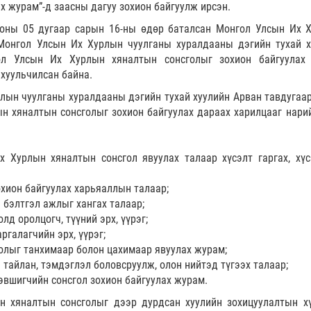
х журам”-д заасны дагуу зохион байгуулж ирсэн.
оны 05 дугаар сарын 16-ны өдөр баталсан Монгол Улсын Их 
Монгол Улсын Их Хурлын чуулганы хуралдааны дэгийн тухай х
ол Улсын Их Хурлын хяналтын сонсголыг зохион байгуулах
хуульчилсан байна.
лын чуулганы хуралдааны дэгийн тухай хуулийн Арван тавдугаар
н хяналтын сонсголыг зохион байгуулах дараах харилцааг нари
х Хурлын хяналтын сонсгол явуулах талаар хүсэлт гаргах, хүс
охион байгуулах харьяаллын талаар;
 бэлтгэл ажлыг хангах талаар;
олд оролцогч, түүний эрх, үүрэг;
ргалагчийн эрх, үүрэг;
голыг танхимаар болон цахимаар явуулах журам;
 тайлан, тэмдэглэл боловсруулж, олон нийтэд түгээх талаар;
эвшигчийн сонсгол зохион байгуулах журам.
н хяналтын сонсголыг дээр дурдсан хуулийн зохицуулалтын х