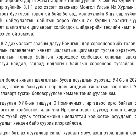
ын хорооны дарга Ж.Бат-Эрдэнэ танилцуулсан. Улсын Их Хурлын 
ар зүйлийн 8.1.1 дэх хэсэгт зааснаар Монгол Улсын Их Хурлын 
гөөт бус гэсэн төрөлтэй байх бөгөөд мөн хуулийн 8 дугаар зүйли
ийн байгуулалтын байнгын хороо Улсын Их Хурлын ээлжит чу
алт шалгалтын цаглаврыг холбогдох шийдвэрийн төслийн хамт н
эх ёстой хэмээв.
 8.2 дахь хэсэгт заасны дагуу Байнгын, дэд хорооноос хийх төлө
лын төлөвлөгөөт хяналт шалгалтын цаглаварт тусган хэрэгжүү
лгалтын талаар Байнгын хороодоос холбогдох саналыг ава
лгүй байдал, гадаад бодлогын байнгын хорооноос тусгайлан
ал болон хяналт шалгалтын бусад асуудлын хүрээнд УИХ-ын 20
анд зохион байгуулах нэр дэвшигчдийн хяналтын сонсголыг 
главарт тусган боловсруулсан хэмээн танилцуулсан юм.
гдуулан УИХ-ын гишүүн О.Номинчимэг, иргэдээс ирж байгаа х
логотой холбоотой, ялангуяа Иргэний хэрэг шүүхэд хянан шийд
гэх тухай хууль тогтоомжийн биелэлттэй холбоотой асуудлыг 
удлыг хөндөн байр сууриа илэрхийлсэн.
элцэн батлах асуудлаар санал хураалт явуулахад хуралдаанд ор