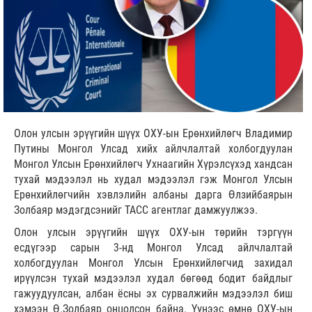
Олон улсын эрүүгийн шүүх ОХУ-ын Ерөнхийлөгч Владимир
Путины Монгол Улсад хийх айлчлалтай холбогдуулан
Монгол Улсын Ерөнхийлөгч Ухнаагийн Хүрэлсүхэд хандсан
тухай мэдээлэл нь худал мэдээлэл гэж Монгол Улсын
Ерөнхийлөгчийн хэвлэлийн албаны дарга Өлзийбаярын
Золбаяр мэдэгдсэнийг ТАСС агентлаг дамжуулжээ.
Олон улсын эрүүгийн шүүх ОХУ-ын төрийн тэргүүн
есдүгээр сарын 3-нд Монгол Улсад айлчлалтай
холбогдуулан Монгол Улсын Ерөнхийлөгчид захидал
ирүүлсэн тухай мэдээлэл худал бөгөөд бодит байдлыг
гажуудуулсан, албан ёсны эх сурвалжийн мэдээлэл биш
хэмээн Ө.Золбаяр онцолсон байна. Үүнээс өмнө ОХУ-ын