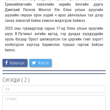
Ерөнхийлөгчийн хэвлэлийн нарийн бичгийн дарга
Дмитрий Песков Монгол Улс Олон улсын эрүүгийн
шүүхийн гишүүн орон хэдий ч ирэх айлчлалын тал дээр
санаа зовохгүй байна хэмээн мэдэгдэж байжээ.
2023 оны гуравдугаар сарын 17-нд Олон улсын эрүүгийн
шүүх В.Путиныг энгийн иргэд, тэр дундаа хүүхдүүдийн
хууль бусаар Орост шилжүүлсэн гэх цэргийн гэмт хэрэгт
холбогдсон хэргээр баривчлах тушаал гаргаж байсан
билээ.
Хуваалцах
Жиргэх
Сэтгэгдэл (
2
)