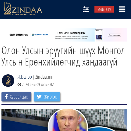
Mobile TV
НИЙТЛЭЛЧИД
ТВ8
Олон Улсын эрүүгийн шүүх Монгол
ӨГЛӨӨНИЙ СОНИН
АУДИО ЗОХИОЛ
Улсын Ерөнхийлөгчид хандаагүй
ЗИНДАА СЭТГҮҮЛ
Я.Болор
Zindaa.mn
|
2024 оны 09 сарын 02
Хуваалцах
Жиргэх