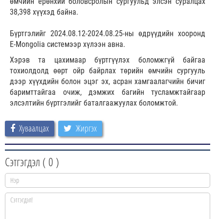
өмчийн ерөнхий боловсролын сургуульд элсэн суралцах
38,398 хүүхэд байна.
Бүртгэлийг 2024.08.12-2024.08.25-ны өдрүүдийн хооронд
E-Mongolia системээр хүлээн авна.
Хэрэв та цахимаар бүртгүүлэх боломжгүй байгаа
тохиолдолд өөрт ойр байрлах төрийн өмчийн сургууль
дээр хүүхдийн болон эцэг эх, асран хамгаалагчийн бичиг
баримттайгаа очиж, дэмжих багийн тусламжтайгаар
элсэлтийн бүртгэлийг баталгаажуулах боломжтой.
Хуваалцах
Жиргэх
Сэтгэгдэл (
0
)