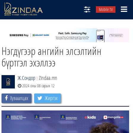
Mobile TV
НИЙТЛЭЛЧИД
ТВ8
Нэгдүгээр ангийн элсэлтийн
ӨГЛӨӨНИЙ СОНИН
АУДИО ЗОХИОЛ
бүртгэл эхэллээ
ЗИНДАА СЭТГҮҮЛ
Ж.Сондор
Zindaa.mn
|
2024 оны 08 сарын 12
Хуваалцах
Жиргэх