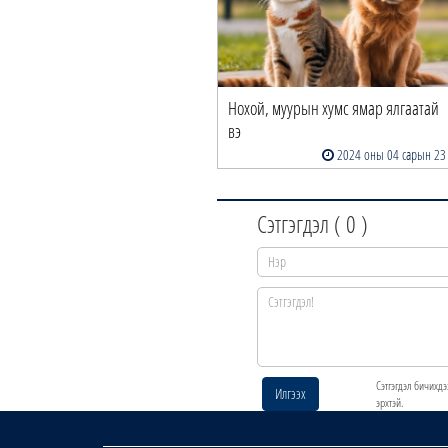
ingapore Airlines” компанийн
Нохой, муурын хумс ямар ялгаатай
гоц агаарын …
вэ
2024 оны 05 сарын 22
2024 оны 04 сарын 23
Сэтгэгдэл (
0
)
Сэтгэгдэл бичихдэ
Илгээх
эрхтэй.