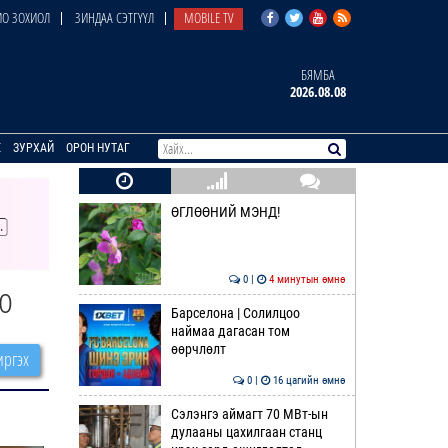
О ЗОХИОЛ
ЗИНДАА СЭТГҮҮЛ
MOBILE TV
БЯМБА
2026.08.08
E
ЗУРХАЙ
ОРОН НУТАГ
ӨГЛӨӨНИЙ МЭНД!
0 |
4 минутын өмнө
о
Барселона | Солилцоо
наймаа дагасан том
өөрчлөлт
ргэх
0 |
16 цагийн өмнө
Сэлэнгэ аймагт 70 МВт-ын
дулааны цахилгаан станц