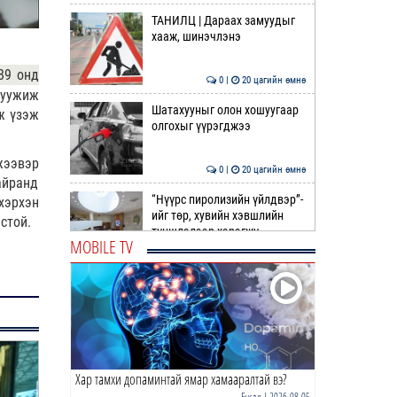
ТАНИЛЦ | Дараах замуудыг
хааж, шинэчлэнэ
89 онд
0 |
20 цагийн өмнө
гуужиж
Шатахууныг олон хошуугаар
эж үзэж
олгохыг үүрэгджээ
жээвэр
0 |
20 цагийн өмнө
айранд
“Нүүрс пиролизийн үйлдвэр”-
хэрхэн
ийг төр, хувийн хэвшлийн
стой.
түншлэлээр хэрэгжү…
MOBILE TV
0 |
20 цагийн өмнө
"COP17 ба COP31 хурлын
уялдаа нь Риогийн
конвенцийн хэрэгжилтийг
ахиул…
0 |
21 цагийн өмнө
Хар тамхи допаминтай ямар хамааралтай вэ?
Монгол төрийн парадокс нь
шатахуун
Бусад
| 2026-08-05