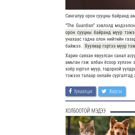
Сингапур орон сууцны байранд ам
“The Guardian” хэвлэлд мэдээлс
орон сууцны байранд муур тэжэ
унахаас гадна олон нийтийн газа
байжээ.
Хуулиар гэртээ муур тэж
Харин саяхан явуулсан санал асу
амьтан гэж албан ёсоор хүлээн 
хоёр хүртэл муур, тодорхой үүлд
тэжээх талаар онлайн сургалтад 
Хуваалцах
Жиргэх
ХОЛБООТОЙ МЭДЭЭ