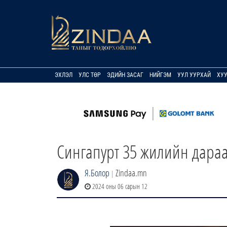
ЭХЛЭЛ
УЛС ТӨР
ЭДИЙН ЗАСАГ
НИЙГЭМ
УУЛ УУРХАЙ
ХУ
Сингапурт 35 жилийн дараа
Я.Болор
Zindaa.mn
|
2024 оны 06 сарын 12