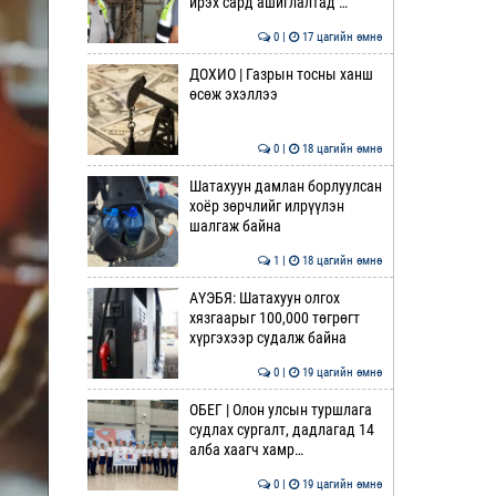
ирэх сард ашиглалтад …
0 |
17 цагийн өмнө
ДОХИО | Газрын тосны ханш
өсөж эхэллээ
0 |
18 цагийн өмнө
Шатахуун дамлан борлуулсан
хоёр зөрчлийг илрүүлэн
шалгаж байна
1 |
18 цагийн өмнө
АҮЭБЯ: Шатахуун олгох
хязгаарыг 100,000 төгрөгт
хүргэхээр судалж байна
0 |
19 цагийн өмнө
ОБЕГ | Олон улсын туршлага
судлах сургалт, дадлагад 14
алба хаагч хамр…
0 |
19 цагийн өмнө