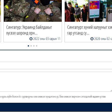
Сингапур: Украинд байлдахыг
Сингапурт хүний халууныг х
хүсвэл шоронд орн…
гар утсанд су…
2022 оны 03 сарын 11
2020 оны 02 с
э хууль зүйн болон ёс суртахууны хэм хэмжээг хүндэтгэнэ үү. Хэм хэмжээг зөрчсөн сэтгэгдэлийг админ устгах