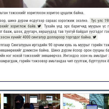
ьтан тэжээхийг хориглосон хоригоо цуцалж байна.
нээр, шинэ дүрэм есдүгээр сараас хэрэгжиж эхэлнэ.
Тус улс 19
эхийг хориглож байв.
Тухайн үед эрх баригчид муурын үс 
рт бааж, шээх, дуугарч, хөршүүдэд тав тухгүй байдал үүсгэдэг г
ээсэн хүнийг 4000 сингапур доллароор торгодог байна.
улгаар Сингапурын иргэдийн 90 орчим хувь нь муурыг гэрийн тэ
зөвшөөрөхийг дэмжсэн байна. Шинэ дүрэм ёсоор орон сууцны б
рийн нэг нохой тэжээхийг зөвшөөрчээ. Ингэхдээ эзэн нь амьтдыг 
хамрагдаж, гэрийн тэжээвэр амьтандаа чип суулгаж, бүртгүүлэх ё