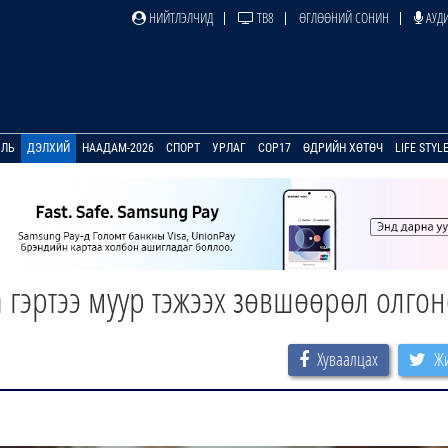
НИЙТЛЭЛЧИД
ТВ8
ӨГЛӨӨНИЙ СОНИН
АУДИ
УЛЬ
ДЭЛХИЙ
НААДАМ-2026
СПОРТ
УРЛАГ
COP17
ӨДРИЙН ХӨТӨЧ
LIFE STYL
 гэртээ муур тэжээх зөвшөөрөл олгон
Хуваалцах
Жи