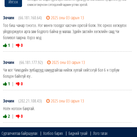
Илгээх
хэмжээг зөрчсөн сэтгэгдэлийг админ устгах эрхтэй.
Зочин
(66.181.160.64)
2025 оны 03 сарын 13
Тоо биш чанар тэнэгээ. Нэг мөнгө тоолдог кассчин орктой болж. Улс орноо хөгжүүлэх
үйлдвэржүүлэх арга зам бодлого байна уу малаа. Эдийн засгийн хөгжлийн саад Чи
боливол таарна. Хэрээ мэд
1
|
0
Зочин
(66.181.177.92)
2025 оны 03 сарын 13
Чи мэт Чимэдийн зулбадсууд хамуудтайгаа нийлж хулгай хийгээгүй бол 6 н тэрбум
болцон байхгүй юу .
1
|
0
Зочин
(202.21.108.43)
2025 оны 03 сарын 13
Ноён ногоон баяртай.
2
|
0
Сурталчилгаа байршуулах
Холбоо барих
Бидний тухай
Лого татах