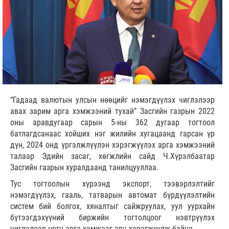
“Гадаад валютын улсын нөөцийг нэмэгдүүлэх чиглэлээр
авах зарим арга хэмжээний тухай” Засгийн газрын 2022
оны аравдугаар сарын 5-ны 362 дугаар тогтоол
батлагдсанаас хойших нэг жилийн хугацаанд гарсан үр
дүн, 2024 онд үргэлжлүүлэн хэрэгжүүлэх арга хэмжээний
талаар Эдийн засаг, хөгжлийн сайд Ч.Хүрэлбаатар
Засгийн газрын хуралдаанд танилцууллаа.
Тус тогтоолын хүрээнд экспорт, тээвэрлэлтийг
нэмэгдүүлэх, гааль, татварын автомат бүрдүүлэлтийн
систем бий болгох, хяналтыг сайжруулах, уул уурхайн
бүтээгдэхүүний биржийн тогтолцоог нэвтрүүлэх
чиглэлээр цогц арга хэмжээг авч хэрэгжүүлж байна.