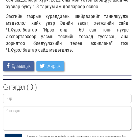
хувиар буюу 1.3 тэрбум ам.доллароор өслөө.
Засгийн газрын хуралдааны шийдвэрийг танилцуулж
мэдээлэл хийх үеэр Эдийн засаг, хөгжлийн сайд
Ч.Хүрэлбаатар “Ирэх онд 60 сая тонн нүүрс
экспортлохоор улсын төсвийн төсөлд тусгасан, энэ
зорилтоо биелүүлэхийн төлөө ажиллана" гэж
Ч.Хүрэлбаатар сайд мэдэгдлээ.
Хуваалцах
Жиргэх
Сэтгэгдэл (
3
)
Сэтгэгдэл бичихдээ хууль зүйн болон ёс суртахууны хэм хэмжээг хүндэтгэнэ үү. Хэм