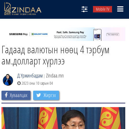
Mobile TV
НИЙТЛЭЛЧИД
ТВ8
Гадаад валютын нөөц 4 тэрбум
ӨГЛӨӨНИЙ СОНИН
АУДИО ЗОХИОЛ
ам.долларт хүрлээ
ЗИНДАА СЭТГҮҮЛ
Д.Үржинбадам
Zindaa.mn
|
2023 оны 10 сарын 04
Хуваалцах
Жиргэх