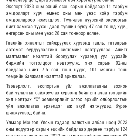
Экспорт 2023 оны эхний есөн сарын байдлаар 11 тэрбум
ам.долларт хүрч өмнөх оны мөн үеэс хоёр тэрбум
ам.доллароор нэмэгдлээ. Түүнчлэн нүүрсний экспортын
биет хэмжээ түүхэн дээд түвшин буюу 47 сая тоннд хүрч,
өнгөрсөн оны мөн үеэс 28 сая тонноор өслөө.
Гаалийн хяналтыг сайжруулах хүрээнд гааль, татварын
автомат бүрдүүлэлтийн системийг нэвтрүүллээ. Ашигт
малтмалыг нээлттэй борлуулах хүрээнд уул уурхайн
биржийн тогтолцоог нэвтрүүлж, энэ сарын 02-ны
байдлаар нийт 7.5 сая тонн нүүрс, 101 мянган тонн
төмрийн баяжмал нээлттэй арилжлаа.
Тээвэрлэлт, экспортын үйл ажиллагааны зохион
байгуулалтыг сайжруулах хүрээнд байнгын ачаа тээврийн
хил нэвтрэх “C” зөвшөөрлийг олгох эрхийг олборлолтын
үйл ажиллагаа эрхэлдэг аж ахуй нэгжүүдэд бүрэн
шилжүүлээд байна.
Улмаар Монгол Улсын гадаад валютын албан нөөц 2023
оны есдүгээр сарын эцсийн байдлаар дөрвөн тэрбум 124
сая ам.долларт хүрч, 2022 оны мөн үетэй харьцуулахад 48