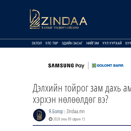
ЭХЛЭЛ
УЛС ТӨР
ЭДИЙН ЗАСАГ
НИЙГЭМ
УУЛ УУРХАЙ
ХУ
Дэлхийн тойрог зам дахь а
хэрхэн нөлөөлдөг вэ?
Я.Болор
Zindaa.mn
|
2020 оны 09 сарын 15