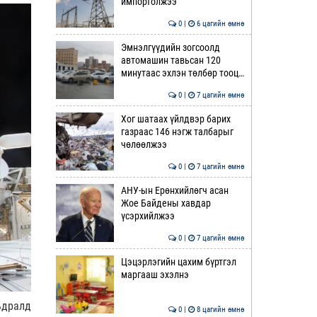
импортолжээ
0 |
6 цагийн өмнө
Эмнэлгүүдийн зогсоолд
автомашин тавьсан 120
минутаас эхлэн төлбөр тооц…
0 |
7 цагийн өмнө
Хог шатаах үйлдвэр барих
газраас 146 нэгж талбарыг
чөлөөлжээ
0 |
7 цагийн өмнө
АНУ-ын Ерөнхийлөгч асан
Жое Байдены хавдар
үсэрхийлжээ
0 |
7 цагийн өмнө
Цэцэрлэгийн цахим бүртгэл
маргааш эхэлнэ
ьдралд
0 |
8 цагийн өмнө