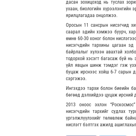
дасан зохицоход нь туслах зор
ухаан, биологийн хүрээлэнгийн 
ярилцлагадаа онцолжээ.
Оросын 11 сансрын нисэгчид хи
саарал эдийн хэмжээ буурч, хар
өмнө 60-30 хоног болон нислэгээ
нисэгчдийн тархины цагаан эд 
байрлалыг хүлээн авахтай холбо
тодорхой хэсэгт багасаж буй нь
үйл явцын шинж тэмдэг гэж үзэ
буцаж ирснээс хойш 6-7 сарын 
сэргэжээ.
Ингэхдээ тархи болон биеийн ба
бөгөөд дэлхийдээ цуцаж ирсний д
2013 оноос эхлэн “Роскосмос
нисэгчдийн тархийг судлах ту
үргэлжлүүлэхийг төлөвлөж байна
нислэгт бэлтгэх ажилд ашиглахы