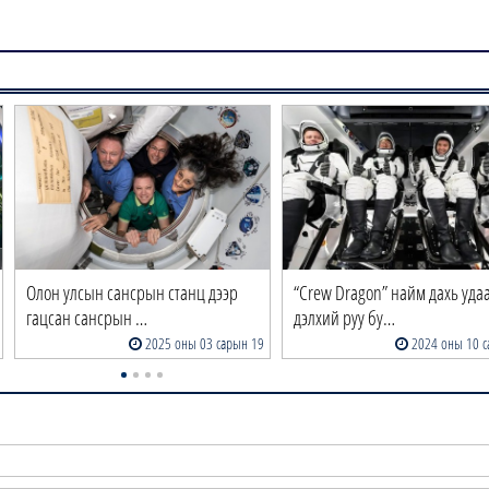
Олон улсын сансрын станц дээр
“Crew Dragon” найм дахь удаа
гацсан сансрын …
дэлхий руу бу…
2025 оны 03 сарын 19
2024 оны 10 с