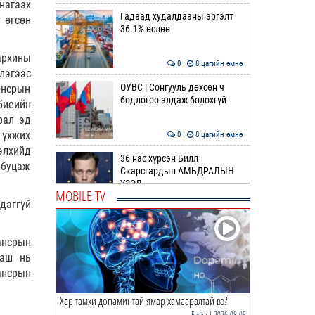
нагаах
Гадаад худалдааны эргэлт
 өгсөн
36.1% өслөө
архины
0 |
8 цагийн өмнө
лэгээс
ОУВС | Сонгууль дөхсөн ч
ансрын
бодлогоо алдаж болохгүй
биеийн
рал эд
 үхжих
0 |
8 цагийн өмнө
элхийд
36 нас хүрсэн Билл
 буцаж
Скарсгардын АМЬДРАЛЫН
ҮЗЭЛ
MOBILE TV
даггүй
0 |
10 цагийн өмнө
ӨРНИЙН ЗУРХАЙ |
ансрын
Жинлүүрийнхний бүтээлч
байдал нэмэгдэнэ
ааш нь
ансрын
0 |
11 цагийн өмнө
Хар тамхи допаминтай ямар хамааралтай вэ?
ӨГЛӨӨНИЙ МЭНД!
Бусад
| 2026-08-05