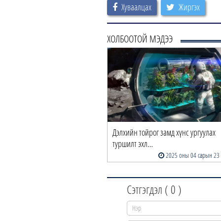
Хуваалцах
Жиргэх
ХОЛБООТОЙ МЭДЭЭ
Дэлхийн тойрог замд хүнс ургуулах
туршилт эхл…
2025 оны 04 сарын 23
Сэтгэгдэл (
0
)