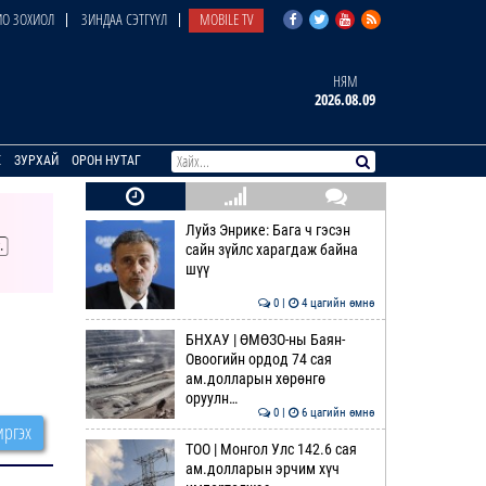
О ЗОХИОЛ
ЗИНДАА СЭТГҮҮЛ
MOBILE TV
НЯМ
2026.08.09
E
ЗУРХАЙ
ОРОН НУТАГ
Луйз Энрике: Бага ч гэсэн
сайн зүйлс харагдаж байна
шүү
0 |
4 цагийн өмнө
БНХАУ | ӨМӨЗО-ны Баян-
Овоогийн ордод 74 сая
ам.долларын хөрөнгө
оруулн…
0 |
6 цагийн өмнө
ргэх
ТОО | Монгол Улс 142.6 сая
ам.долларын эрчим хүч