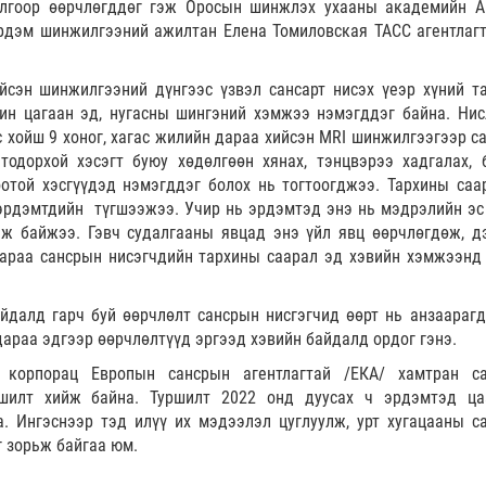
илгоор өөрчлөгддөг гэж Оросын шинжлэх ухааны академийн А
эрдэм шинжилгээний ажилтан Елена Томиловская ТАСС агентлагт
йсэн шинжилгээний дүнгээс үзвэл сансарт нисэх үеэр хүний т
ин цагаан эд, нугасны шингэний хэмжээ нэмэгддэг байна. Нис
с хойш 9 хоног, хагас жилийн дараа хийсэн MRI шинжилгээгээр с
тодорхой хэсэгт буюу хөдөлгөөн хянах, тэнцвэрээ хадгалах, 
отой хэсгүүдэд нэмэгддэг болох нь тогтоогджээ. Тархины саа
 эрдэмтдийн түгшээжээ. Учир нь эрдэмтэд энэ нь мэдрэлийн эс
ж байжээ. Гэвч судалгааны явцад энэ үйл явц өөрчлөгдөж, д
дараа сансрын нисэгчдийн тархины саарал эд хэвийн хэмжээнд
йдалд гарч буй өөрчлөлт сансрын нисгэгчид өөрт нь анзаарагд
араа эдгээр өөрчлөлтүүд эргээд хэвийн байдалд ордог гэнэ.
” корпорац Европын сансрын агентлагтай /ЕКА/ хамтран с
ршилт хийж байна. Туршилт 2022 онд дуусах ч эрдэмтэд ц
. Ингэснээр тэд илүү их мэдээлэл цуглуулж, урт хугацааны с
г зорьж байгаа юм.