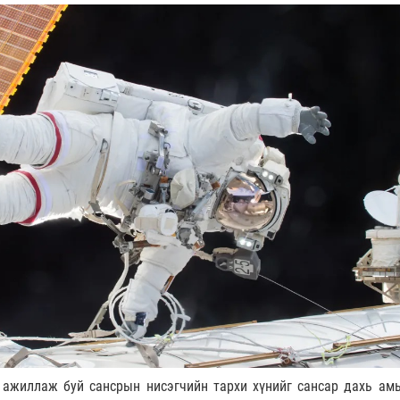
 ажиллаж буй сансрын нисэгчийн тархи хүнийг сансар дахь ам