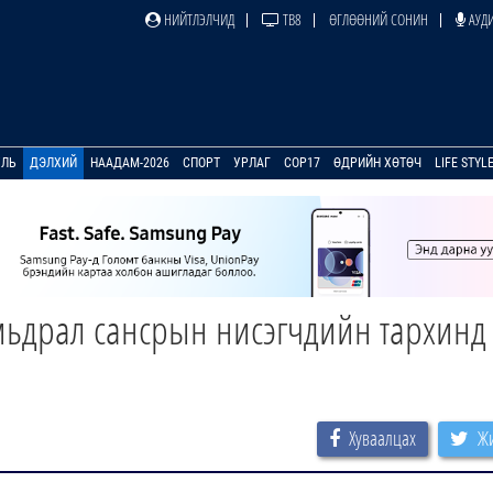
НИЙТЛЭЛЧИД
ТВ8
ӨГЛӨӨНИЙ СОНИН
АУДИ
УЛЬ
ДЭЛХИЙ
НААДАМ-2026
СПОРТ
УРЛАГ
COP17
ӨДРИЙН ХӨТӨЧ
LIFE STYL
мьдрал сансрын нисэгчдийн тархинд
Хуваалцах
Жи