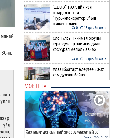
"ДЦС-3” ТӨХК-ийн нэн
шаардлагатай
“Турбингенератор-5”-ын
шинэчлэлийн т…
0 |
13 цагийн өмнө
 манай
Олон улсын хиймэл оюуны
гуравдугаар олимпиадаас
хос хүрэл медаль авчээ
 30-ны
0 |
13 цагийн өмнө
Улаанбаатарт өдөртөө 30-32
хэм дулаан байна
MOBILE TV
0 |
14 цагийн өмнө
аасан
ДОРНЫН ЗУРХАЙ | Морь,
улан
нохой жилтнээ аливаа үйлийг
хийхэд эерэг сайн
азар,
0 |
14 цагийн өмнө
 үйл
Хар тамхи допаминтай ямар хамааралтай вэ?
лдах,
ӨГЛӨӨНИЙ МЭНД!
Бусад
| 2026-08-05