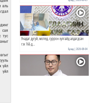
аадын
и аль
агдал
0 |
15 цагийн өмнө
динг
8 сая
с тус
Унадаг дугуй, мопед, суррон хулгайд алдагдсан
ааныг
гэх 166 д…
Бусад
| 2026-08-04
агыг
хууль
х үйл
 үйл
Р.Энхтүвшин: Бага тунгаар хэрэглэсэн ч тархинд
хүчтэй н…
Бусад
| 2026-08-03