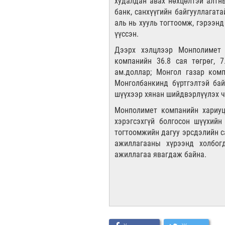
худалдан авах нөхцөлтэй алтн
банк, санхүүгийн байгууллагат
аль нь хууль тогтоомж, гэрээн
үүссэн.
Дээрх хэлцлээр Монполимет к
компанийн 36.8 сая төгрөг, 7
ам.доллар; Монгол газар комп
Монголбанкинд бүртгэлтэй бай
шүүхээр хянан шийдвэрлүүлэх 
Монполимет компанийн хариуц
хэрэгсэхгүй болгосон шүүхий
тогтоомжийн дагуу эрсдэлийн с
ажиллагааны хүрээнд холбог
ажиллагаа явагдаж байна.