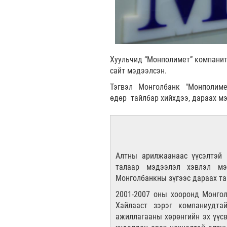
Хуульчид “Монполимет” компанит
сайт мэдээлсэн.
Тэгвэл Монголбанк "Монполим
өдөр тайлбар хийхдээ, дараах мэ
Алтны арилжаанаас үүсэлтэй 
талаар мэдээлэл хэвлэл мэ
Монголбанкны зүгээс дараах та
2001-2007 оны хооронд Монгол
Хайлааст зэрэг компаниудта
ажиллагааны хөрөнгийн эх үүсв