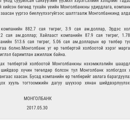
ы үнэд суурилсан санхүүгийн үүсмэл хэрэгсэлийн хэлцлийг гад
ай хийсэн бөгөөд тухайн үеийн Монголбанкны удирдлага, компан
д заасан үүргээ биелүүлээгүйгээс шалтгаалж Монголбанкинд алд
омпанийн 882.7 сая төгрөг, 3.9 сая ам.доллар, Эрдэс хол
.2 сая ам.доллар; Хайлааст компанийн 87.9 сая төгрөг, 1.7
анийн 513.6 сая төгрөг, 5.06 сая ам.долларын өр төлбөр ту
гаа болно.Монголбанк уг өр төлбөртэй холбоотой хэрэг марг
чиглэл баримтлан ажиллаж байна.
ах төлбөртэй холбоотой Монголбанкны нэхэмжлэлийн шаардл
н шийдвэр хүчин төгөлдөр болсон тул Монголбанк холбогдох 
ангаас хаасан. Бусад компанийн өр төлбөрийг авлага барагдуула
дох хууль тогтоомжийн дагуу шүүхээр хянан шийдвэрлүүлэх
МОНГОЛБАНК
2017.05.30