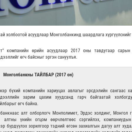
ай холбоотой асуудлаар Монголбанкинд шаардлага хүргүүлснийг
ет" компанийн өрийн асуудлаар 2017 оны тавдугаар сарын
дээллийг өгч байсныг эргэн сануулъя.
Монголбанкны ТАЙЛБАР (2017 он)
нэр бүхий компанийн хариуцах авлагыг эрсдэлийн сангаас х
дээллийн зарим цахим хуудсанд гарч байгаатай холбогду
йлбарыг өгч байна.
банкнаас алт олборлогч Монполимет, Эрдэс холдинг, Монгол г
й алтны үнийн огцом өөрчлөлтөөс сэргийлэх, компаниудын
эр бүрдүүлэх зорилгоор тэдний өгсөн захиалгын дагуу алт худа