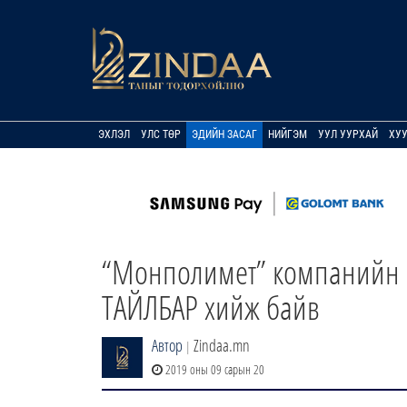
ЭХЛЭЛ
УЛС ТӨР
ЭДИЙН ЗАСАГ
НИЙГЭМ
УУЛ УУРХАЙ
ХУ
“Монполимет” компанийн 
ТАЙЛБАР хийж байв
Автор
Zindaa.mn
|
2019 оны 09 сарын 20