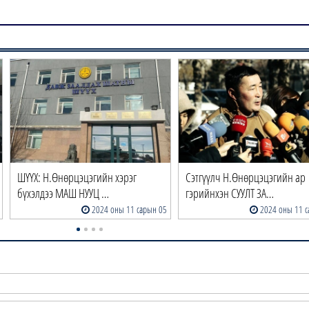
ШҮҮХ: Н.Өнөрцэцэгийн хэрэг
Сэтгүүлч Н.Өнөрцэцэгийн ар
бүхэлдээ МАШ НУУЦ …
гэрийнхэн СУУЛТ ЗА…
2024 оны 11 сарын 05
2024 оны 11 с