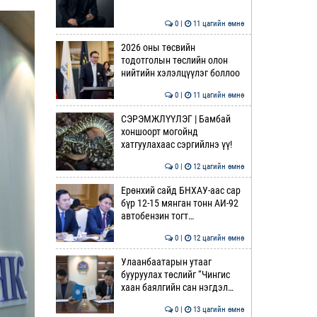
0 |
11 цагийн өмнө
2026 оны төсвийн
тодотголын төслийн олон
нийтийн хэлэлцүүлэг боллоо
0 |
11 цагийн өмнө
СЭРЭМЖЛҮҮЛЭГ | Бамбай
хоншоорт могойнд
хатгуулахаас сэргийлнэ үү!
0 |
12 цагийн өмнө
Ерөнхий сайд БНХАУ-аас сар
бүр 12-15 мянган тонн АИ-92
автобензин тогт…
0 |
12 цагийн өмнө
Улаанбаатарын утааг
бууруулах төслийг “Чингис
хаан баялгийн сан нэгдэл…
0 |
13 цагийн өмнө