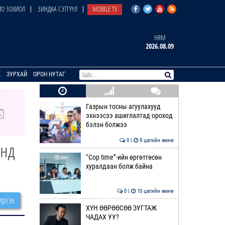
О ЗОХИОЛ
ЗИНДАА СЭТГҮҮЛ
MOBILE TV
НЯМ
2026.08.09
E
ЗУРХАЙ
ОРОН НУТАГ
Газрын тосны агуулахууд
эхнээсээ ашиглалтад ороход
бэлэн болжээ
0 |
9 цагийн өмнө
онд
“Cop time”-ийн өргөтгөсөн
хуралдаан болж байна
0 |
10 цагийн өмнө
ргэх
ХҮН ӨӨРӨӨСӨӨ ЗУГТАЖ
ЧАДАХ УУ?