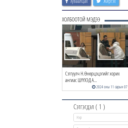
Хуваалцах
Жиргэх
ХОЛБООТОЙ МЭДЭЭ
госон хоригдлыг саатуулж,
Сэтгүүлч Н.Өнөрцэцэгийг хорих
рих ангид хүргэ…
ангиас ШҮҮХЭД А…
2025 оны 05 сарын 11
2024 оны 11 сарын 07
Сэтгэгдэл (
1
)