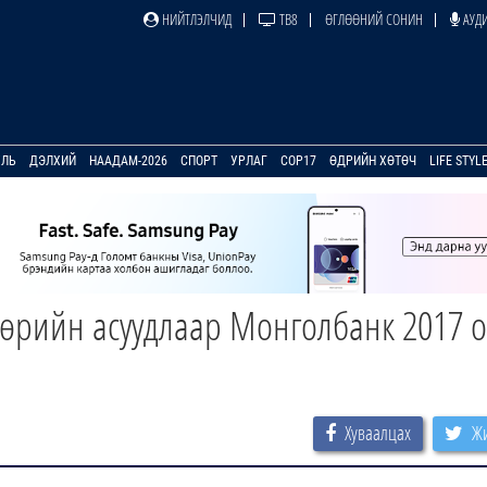
НИЙТЛЭЛЧИД
ТВ8
ӨГЛӨӨНИЙ СОНИН
АУДИ
УЛЬ
ДЭЛХИЙ
НААДАМ-2026
СПОРТ
УРЛАГ
COP17
ӨДРИЙН ХӨТӨЧ
LIFE STYL
өрийн асуудлаар Монголбанк 2017 
Хуваалцах
Жи