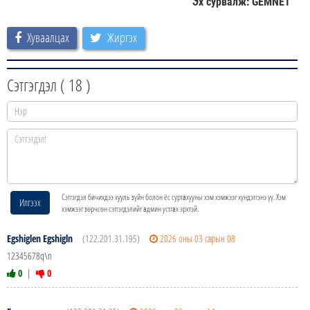
Эх сурвалж: GEMNET
Хуваалцах
Жиргэх
Сэтгэгдэл (
18
)
Сэтгэгдэл бичихдээ хууль зүйн болон ёс суртахууны хэм хэмжээг хүндэтгэнэ үү. Хэм
Илгээх
хэмжээг зөрчсөн сэтгэгдэлийг админ устгах эрхтэй.
Egshiglen Egshigln
(122.201.31.195)
2026 оны 03 сарын 08
12345678q\n
0
|
0