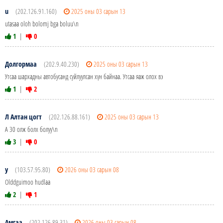
u
(202.126.91.160)
2025 оны 03 сарын 13
utasaa oloh bolomj bga boluu\n
1
|
0
Долгормаа
(202.9.40.230)
2025 оны 03 сарын 13
Утсаа шархадны автобусанд суйлуулсан хүн байнаа. Утсаа яаж олох вэ
1
|
2
Л Алтан цогт
(202.126.88.161)
2025 оны 03 сарын 13
А 30 олж болх болуу\n
3
|
0
y
(103.57.95.80)
2026 оны 03 сарын 08
Olddguimoo hudlaa
2
|
1
Амгаа
(202.126.89.31)
2026 оны 03 сарын 08