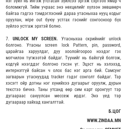
нэг зүйл нь ингэж утсгасан зүйлсээ эргэж сэргээх ямар ч
боломжгүй. Тийм учраас энэ нөхцөлийг хүлээн зөвшөөрч
байгаа гэдгээ тэмдэглэсний дараа утасныхаа нууц кодыг
оруулан, wipe out буюу устгах гэснийг сонгосноор бүх
зүйлээ устгаж эрхтэй болно.
7.
UNLOCK MY SCREEN.
Утасныхаа скрийнийг unlock
болгоно. Утасны screen lock Pattern, pin, password,
царайгаа харуулдаг, дуу хоолойгоороо нээдэг гэх
мэтчилэн түгжээтэй байдаг. Түүнийг нь байхгүй болгож,
кодгүй нээгддэг болгоно гэсэн үг. Эцэст нь хэлэхэд,
интернэтгүй байсан ч олох бас нэг арга бий. Самсунг
загварын утаснуудад tracker гэдэг сонголт байдаг. Тэр
хэсэгт ойр дотны нэг хүнийхээ дугаарыг оруулж, дурын
текстээ бичнэ. Таны утсанд өөр сим карт оронгуут тэр
дугаараас сануулсан мессеж ирдэг. Энэ үед тэр
дугаараар хайхад хангалттай.
Б.ЦОГ
WWW.ZINDAA.MN