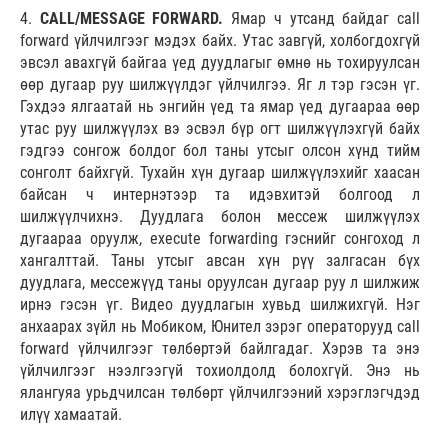
4.
CALL/MESSAGE FORWARD.
Ямар ч утсанд байдаг call
forward үйлчилгээг мэдэх байх. Утас завгүй, холбогдохгүй
эвсэл авахгүй байгаа үед дуудлагыг өмнө нь тохируулсан
өөр дугаар руу шилжүүлдэг үйлчилгээ. Яг л тэр гэсэн үг.
Гэхдээ ялгаатай нь энгийн үед та ямар үед дугаараа өөр
утас руу шилжүүлэх вэ эсвэл бүр огт шилжүүлэхгүй байх
гэдгээ сонгож болдог бол таны утсыг олсон хүнд тийм
сонголт байхгүй. Тухайн хүн дугаар шилжүүлэхийг хаасан
байсан ч интернэтээр та идэвхитэй болгоод л
шилжүүлчихнэ. Дуудлага болон мессеж шилжүүлэх
дугаараа оруулж, execute forwarding гэснийг сонгоход л
хангалттай. Таны утсыг авсан хүн рүү залгасан бүх
дуудлага, мессежүүд таны оруулсан дугаар руу л шилжиж
ирнэ гэсэн үг. Видео дуудлагын хувьд шилжихгүй. Нэг
анхаарах зүйл нь Мобиком, Юнител зэрэг операторууд call
forward үйлчилгээг төлбөртэй байлгадаг. Хэрэв та энэ
үйлчилгээг нээлгээгүй тохиолдолд болохгүй. Энэ нь
ялангуяа урьдчилсан төлбөрт үйлчилгээний хэрэглэгчдэд
илүү хамаатай.