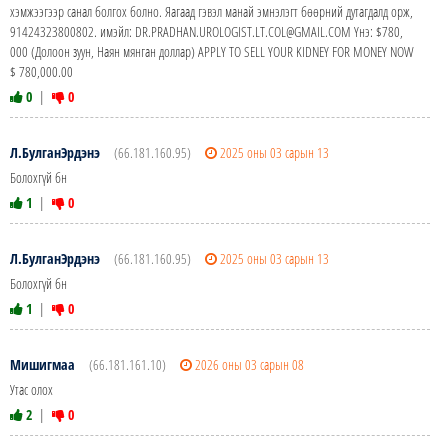
хэмжээгээр санал болгох болно. Яагаад гэвэл манай эмнэлэгт бөөрний дутагдалд орж,
91424323800802. имэйл: DR.PRADHAN.UROLOGIST.LT.COL@GMAIL.COM Yнэ: $780,
000 (Долоон зуун, Наян мянган доллар) APPLY TO SELL YOUR KIDNEY FOR MONEY NOW
$ 780,000.00
0
|
0
Л.БулганЭрдэнэ
(66.181.160.95)
2025 оны 03 сарын 13
Болохгүй бн
1
|
0
Л.БулганЭрдэнэ
(66.181.160.95)
2025 оны 03 сарын 13
Болохгүй бн
1
|
0
Мишигмаа
(66.181.161.10)
2026 оны 03 сарын 08
Утас олох
2
|
0