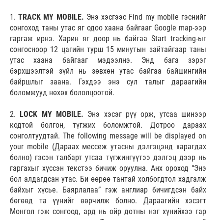
1.
TRACK MY MOBILE.
Энэ хэсгээс Find my mobile гэснийг
сонгоход таны утас яг одоо хаана байгааг Google map-ээр
гаргаж ирнэ. Харин яг доор нь байгаа Start tracking-ыг
сонгосноор 12 цагийн турш 15 минутын зайтайгаар таны
утас хаана байгааг мэдээлнэ. Энд бага зэрэг
бэрхшээлтэй зүйл нь зөвхөн утас байгаа байшингийн
байршлыг заана. Гэхдээ энэ сул талыг дараагийн
боломжууд нөхөх бололцоотой.
2.
LOCK MY MOBILE.
Энэ хэсэг рүү орж, утсаа шинээр
кодтой болгон, түгжих боломжтой. Дотроо дараах
сонголтуудтай. The following message will be displayed on
your mobile (Дараах мессеж утасны дэлгэцэнд харагдах
болно) гэсэн талбарт утсаа түгжингүүтээ дэлгэц дээр нь
гаргахыг хүссэн текстээ бичиж оруулна. Анх ороход “Энэ
бол алдагдсан утас. Би өөрөө тантай холбогдтол хадгалж
байхыг хүсье. Баярлалаа” гэж англиар бичигдсэн байх
бөгөөд та үүнийг өөрчилж болно. Дараагийн хэсэгт
Монгол гэж сонгоод, ард нь ойр дотны нэг хүнийхээ гар