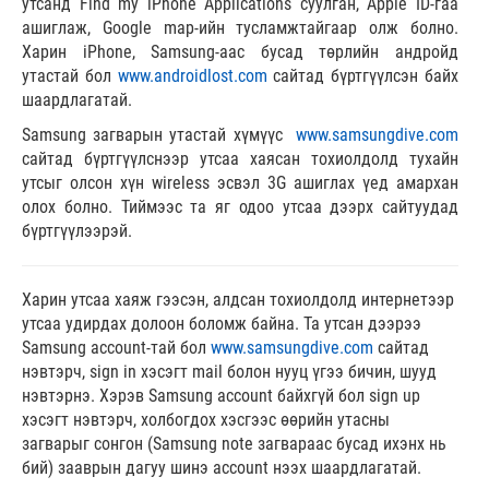
утсанд Find my iPhone Applications суулган, Apple ID-гаа
ашиглаж, Google map-ийн тусламжтайгаар олж болно.
Харин iPhone, Samsung-аас бусад төрлийн андройд
утастай бол
www.androidlost.com
сайтад бүртгүүлсэн байх
шаардлагатай.
Samsung загварын утастай хүмүүс
www.samsungdive.com
сайтад бүртгүүлснээр утсаа хаясан тохиолдолд тухайн
утсыг олсон хүн wireless эсвэл 3G ашиглах үед амархан
олох болно. Тиймээс та яг одоо утсаа дээрх сайтуудад
бүртгүүлээрэй.
Харин утсаа хаяж гээсэн, алдсан тохиолдолд интернетээр
утсаа удирдах долоон боломж байна. Та утсан дээрээ
Samsung account-тай бол
www.samsungdive.com
сайтад
нэвтэрч, sign in хэсэгт mail болон нууц үгээ бичин, шууд
нэвтэрнэ. Хэрэв Samsung account байхгүй бол sign up
хэсэгт нэвтэрч, холбогдох хэсгээс өөрийн утасны
загварыг сонгон (Samsung note загвараас бусад ихэнх нь
бий) зааврын дагуу шинэ account нээх шаардлагатай.