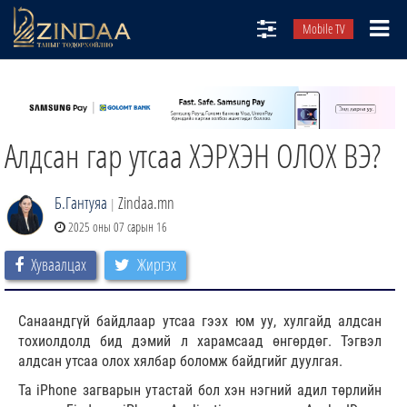
Mobile TV
НИЙТЛЭЛЧИД
ТВ8
Алдсан гар утсаа ХЭРХЭН ОЛОХ ВЭ?
ӨГЛӨӨНИЙ СОНИН
АУДИО ЗОХИОЛ
Б.Гантуяа
Zindaa.mn
|
ЗИНДАА СЭТГҮҮЛ
2025 оны 07 сарын 16
Хуваалцах
Жиргэх
Санаандгүй байдлаар утсаа гээх юм уу, хулгайд алдсан
тохиолдолд бид дэмий л харамсаад өнгөрдөг. Тэгвэл
алдсан утсаа олох хялбар боломж байдгийг дуулгая.
Та iPhone загварын утастай бол хэн нэгний адил төрлийн