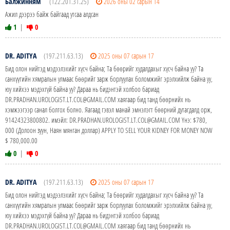
Балжинням
(122.201.31.25)
2026 оны 02 сарын 14
Ажил дээрээ байж байгаад утсаа алдсан
1
|
0
DR. ADITYA
(197.211.63.13)
2025 оны 07 сарын 17
Бид олон нийтэд мэдээлэхийг хүсч байна; Та бөөрийг худалдахыг хүсч байна уу? Та
санхүүгийн хямралын улмаас бөөрийг зарж борлуулах боломжийг эрэлхийлж байна уу,
юу хийхээ мэдэхгүй байна уу? Дараа нь бидэнтэй холбоо бариад
DR.PRADHAN.UROLOGIST.LT.COL@GMAIL.COM хаягаар бид танд бөөрнийх нь
хэмжээгээр санал болгох болно. Яагаад гэвэл манай эмнэлэгт бөөрний дутагдалд орж,
91424323800802. имэйл: DR.PRADHAN.UROLOGIST.LT.COL@GMAIL.COM Yнэ: $780,
000 (Долоон зуун, Наян мянган доллар) APPLY TO SELL YOUR KIDNEY FOR MONEY NOW
$ 780,000.00
0
|
0
DR. ADITYA
(197.211.63.13)
2025 оны 07 сарын 17
Бид олон нийтэд мэдээлэхийг хүсч байна; Та бөөрийг худалдахыг хүсч байна уу? Та
санхүүгийн хямралын улмаас бөөрийг зарж борлуулах боломжийг эрэлхийлж байна уу,
юу хийхээ мэдэхгүй байна уу? Дараа нь бидэнтэй холбоо бариад
DR.PRADHAN.UROLOGIST.LT.COL@GMAIL.COM хаягаар бид танд бөөрнийх нь