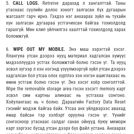
5.
CALL LOGS.
Retreive дарахад л хангалттай. Таны
утаснаас сүүлийн долоо хоногт залгасан бүх дугаарын
жагсаалт гарч ирнэ. Гэхдээ нэг анхаарах зүйл нь тухайн
хүн залгасан дугаараа устгачихсан байгаа тохиолдолд
гарахгүй. Мөн клип үйлчилгээ хаалттай тохиолдолд харах
боломжгүй.
6.
WIPE OUT MY MOBILE.
Энэ маш хэрэгтэй хэсэг.
Ялангуяа утсан дээрээ нууц материал хадгалсан хүмүүс
мэдээллүүдээ устгах боломжтой болно гэсэн үг. Та нууц
эсвэл зүгээр л хэн нэгэнд үзүүлмээргүй зүйл утсан дээрээ
хадгалсан бол утсаа олох хүртлээ хэн нэгэн ашиглахаас нь
өмнө устгаж болно гэсэн үг. Энэ хэсэг хоёр сонголттой.
Wipe the removable storage area гэсэн хэсэгт memory карт
эсвэл сим картны алинаас нь устгахаа сонгоно.
Хоёулангаас нь ч болно. Дараагийн Factory Data Reset
гэснийг мэдэж байгаа байх. Утсаа анх үйлдвэрээс авахад
ямар байсан тэр хэлбэрт оруулна гэсэн үг. Үүнийг
сонгосноор утаснаас салдаг санах ойнууд буюу мемори
карт зэргээс бусад утсан дээрх бүх файл устана. Анхаарах