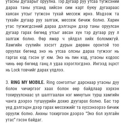
утасны дугаарыг оруулна. Тэр дугаар руу утсаа түгжсэний
дараа таны утсанд хийсэн сим карт буюу дугаараас
хаясан утсыг түгжсэн тухай мессеж ирнэ. Мэдээж та
тухайн дугаар руу залгаж, мессеж бичиж болно. Харин
утас түгжигдсэний дараа дэлгэцэн дээр таны оруулсан
дугаар гарах бөгөөд утсыг авсан хүн тэр дугаар руу л
залгаж болно. Өөр ямар ч үйлдэл хийх боломжгүй.
Хамгийн сүүлийн хэсэгт дурын дөрвөн оронтой тоо
оруулах бөгөөд энэ нь утсаа олсны дараа түгжээг нь
гаргах код гэсэн үг юм. Энэ нь пин код, утасны кодоос
чинь өөр бөгөөд ганц л удаа хэрэглэгдэнэ. Ингээд эцэст
нь Lock товчийг дарах үлдлээ.
3.
RING MY MOBILE.
Ring сонголтыг дарснаар утасны дуу
болон чичиргээг хаах болон өөр байдлаар хэрхэн
тохируулснаас үл шалтгаалан нэг минутын турш хамгийн
чанга дээрээ түгшүүрийн дохио дуугарах болно. Бас тэр
үед дэлгэцэн дээр гарах мессежийг та хүссэнээрээ бичиж
оруулж болно. Анхны тохиргоон дээрээ “Энэ бол хулгайн
утас” гэсэн байдаг.