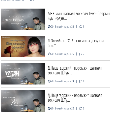
МЗЭ-ийн шагналт зохиолч Түмэнбаярын
Бум-Эрдэн…
|
2018 оны 01 сарын 26
2
Л.Өлзийтөгс ”Хайр гэж ингэхэд юу юм
бол?”
|
2018 оны 01 сарын 25
5
Д.Нацагдоржийн нэрэмжит шагналт
зохиолч Ц.Түм…
|
2018 оны 01 сарын 24
0
Д.Нацагдоржийн нэрэмжит шагналт
зохиолч Ц.Тү…
|
2018 оны 01 сарын 22
0