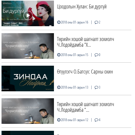
Цоодолын Хулан: Би дургүй
|
2018 оны 01 сарын 16
2
Төрийн хошой шагналт зохиолч
Ч.Лодойдамба ”Х…
|
2018 оны 01 сарын 15
0
Өгүүлэгч О.Батсүх: Сарны охин
|
2018 оны 01 сарын 13
3
Төрийн хошой шагналт зохиолч
Ч.Лодойдамба ”…
|
2018 оны 01 сарын 12
4