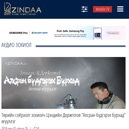
Mobile TV
НИЙТЛЭЛЧИД
ТВ8
АУДИО ЗОХИОЛ
ӨГЛӨӨНИЙ СОНИН
АУДИО ЗОХИОЛ
ЗИНДАА СЭТГҮҮЛ
Төрийн соёрхолт зохиолч Цэндийн Доржготов ”Алсран бүдгэрэх бурхад”
өгүүллэг
|
2018 оны 01 сарын 29
0