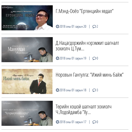
Г.Мэнд-Ооёо ”Ертөнцийн явдал”
|
2018 оны 01 сарын 20
2
Д.Нацагдоржийн нэрэмжит шагналт
зохиолч Ц.Түм…
|
2018 оны 01 сарын 19
0
Норовын Гантулга: ”Ижий минь байж”
|
2018 оны 01 сарын 18
3
Төрийн хошой шагналт зохиолч
Ч.Лодойдамба ”Ху…
|
2018 оны 01 сарын 17
0