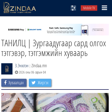
Mobile TV
НИЙТЛЭЛЧИД
ТВ8
ТАНИЛЦ | Зургаадугаар сард олгох
ӨГЛӨӨНИЙ СОНИН
АУДИО ЗОХИОЛ
тэтгэвэр, тэтгэмжийн хуваарь
ЗИНДАА СЭТГҮҮЛ
З.Энхлэн
Zindaa.mn
|
2026 оны 06 сарын 04
Хуваалцах
Жиргэх