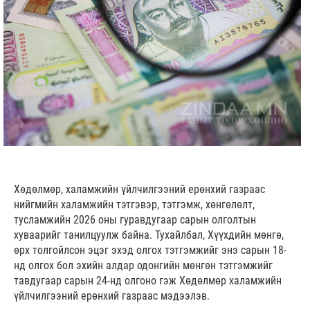
Хөдөлмөр, халамжийн үйлчилгээний ерөнхий газраас
нийгмийн халамжийн тэтгэвэр, тэтгэмж, хөнгөлөлт,
тусламжийн 2026 оны гуравдугаар сарын олголтын
хуваарийг танилцуулж байна. Тухайлбал, Хүүхдийн мөнгө,
өрх толгойлсон эцэг эхэд олгох тэтгэмжийг энэ сарын 18-
нд олгох бол эхийн алдар одонгийн мөнгөн тэтгэмжийг
тавдугаар сарын 24-нд олгоно гэж Хөдөлмөр халамжийн
үйлчилгээний ерөнхий газраас мэдээлэв.