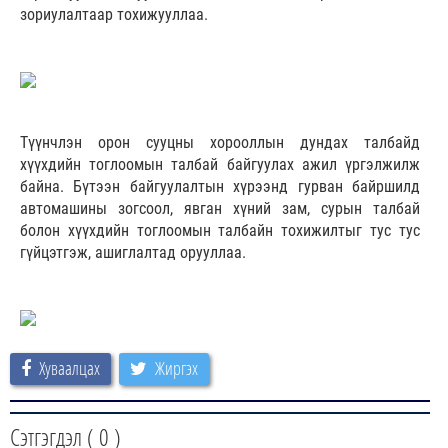
зориулалтаар тохижууллаа.
Түүнчлэн орон сууцны хорооллын дундах талбайд
хүүхдийн тоглоомын талбай байгуулах ажил үргэлжилж
байна. Бүтээн байгуулалтын хүрээнд гурван байршилд
автомашины зогсоол, явган хүний зам, сурын талбай
болон хүүхдийн тоглоомын талбайн тохижилтыг тус тус
гүйцэтгэж, ашиглалтад орууллаа.
Хуваалцах
Жиргэх
Сэтгэгдэл (
0
)