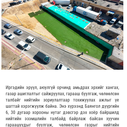
Иргэдийн эрүүл, аюулгүй орчинд амьдрах эрхийг хангах,
газар ашиглалтыг сайжруулах, гарааш буулгаж, чөлөөлсөн
талбайг нийтийн зориулалтаар тохижуулах ажлыг үе
шаттай хэрэгжүүлж байна. Энэ хүрээнд Баянгол дүүргийн
6, 30 дугаар хорооны нутаг дэвсгэр дэх хоёр байршилд
нийтийн эзэмшлийн талбайд байрлаж байсан хуучин
гараашуудыг буулгаж, чөлөөлсөн газрыг нийтийн