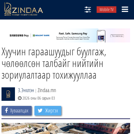
Mobile TV
НИЙТЛЭЛЧИД
ТВ8
Хуучин гараашуудыг буулгаж,
ӨГЛӨӨНИЙ СОНИН
АУДИО ЗОХИОЛ
чөлөөлсөн талбайг нийтийн
ЗИНДАА СЭТГҮҮЛ
зориулалтаар тохижууллаа
З.Энхлэн
Zindaa.mn
|
2026 оны 06 сарын 03
Хуваалцах
Жиргэх